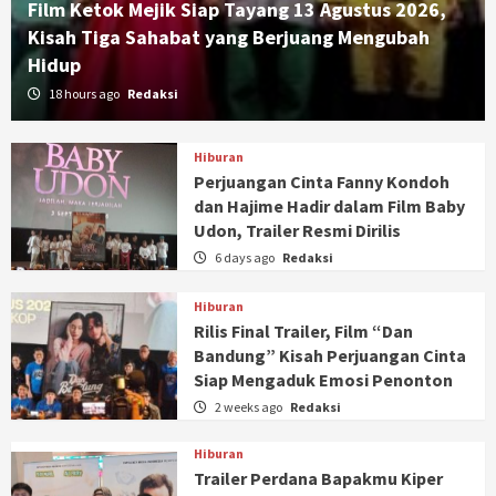
Film Ketok Mejik Siap Tayang 13 Agustus 2026,
Kisah Tiga Sahabat yang Berjuang Mengubah
Hidup
18 hours ago
Redaksi
Hiburan
Perjuangan Cinta Fanny Kondoh
dan Hajime Hadir dalam Film Baby
Udon, Trailer Resmi Dirilis
6 days ago
Redaksi
Hiburan
Rilis Final Trailer, Film “Dan
Bandung” Kisah Perjuangan Cinta
Siap Mengaduk Emosi Penonton
2 weeks ago
Redaksi
Hiburan
Trailer Perdana Bapakmu Kiper