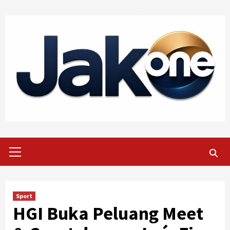
Skip
to
content
Primary
Menu
Sport
HGI Buka Peluang Meet