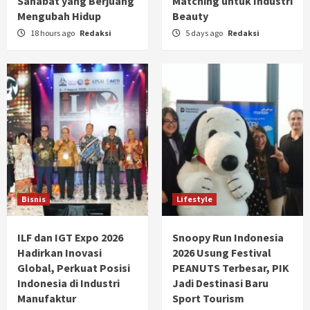
Sahabat yang Berjuang
Matching untuk Industri
Mengubah Hidup
Beauty
18 hours ago
Redaksi
5 days ago
Redaksi
Bisnis
Lifestyle
ILF dan IGT Expo 2026
Snoopy Run Indonesia
Hadirkan Inovasi
2026 Usung Festival
Global, Perkuat Posisi
PEANUTS Terbesar, PIK
Indonesia di Industri
Jadi Destinasi Baru
Manufaktur
Sport Tourism