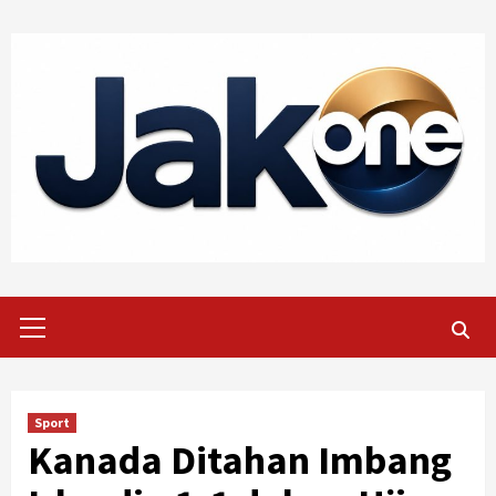
Skip
to
content
Primary
Menu
Sport
Kanada Ditahan Imbang