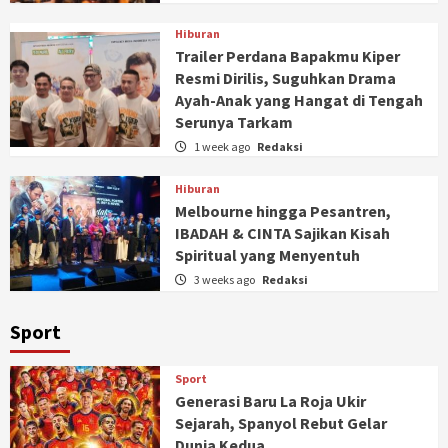
Hiburan
Trailer Perdana Bapakmu Kiper
Resmi Dirilis, Suguhkan Drama
Ayah-Anak yang Hangat di Tengah
Serunya Tarkam
1 week ago
Redaksi
Hiburan
Melbourne hingga Pesantren,
IBADAH & CINTA Sajikan Kisah
Spiritual yang Menyentuh
3 weeks ago
Redaksi
Sport
Sport
Generasi Baru La Roja Ukir
Sejarah, Spanyol Rebut Gelar
Dunia Kedua