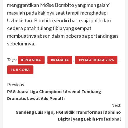
menggantikan Moïse Bombito yang mengalami
masalah pada kakinya saat tampil menghadapi
Uzbekistan. Bombito sendiri baru saja pulih dari
cedera patah tulang tibia yang sempat
membuatnya absen dalam beberapa pertandingan
sebelumnya.
Tags:
,
,
,
#IRLANDIA
#KANADA
#PIALA DUNIA 2026
#UJI COBA
Continue
Previous
PSG Juara Liga Champions! Arsenal Tumbang
Reading
Dramatis Lewat Adu Penalti
Next
Gandeng Luis Figo, HGI Bidik Transformasi Domino
Digital yang Lebih Profesional