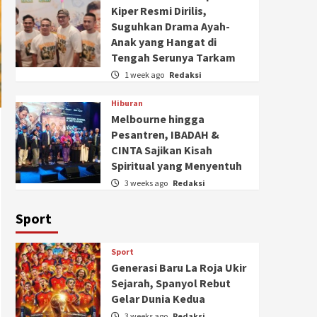
Kiper Resmi Dirilis,
Suguhkan Drama Ayah-
Anak yang Hangat di
Tengah Serunya Tarkam
1 week ago
Redaksi
Hiburan
Melbourne hingga
Pesantren, IBADAH &
CINTA Sajikan Kisah
Spiritual yang Menyentuh
3 weeks ago
Redaksi
Sport
Sport
Generasi Baru La Roja Ukir
Sejarah, Spanyol Rebut
Gelar Dunia Kedua
3 weeks ago
Redaksi