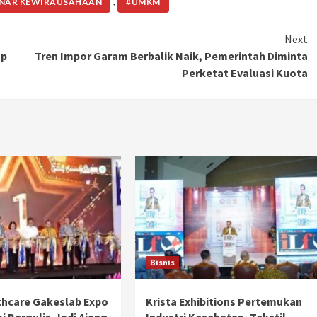
,
INAR KEWIRAUSAHAAN
#UMKM
Ducati semakin istimewa dengan peluncuran
Collezione 100, sebuah koleksi motor edisi
Next
terbatas yang mengangkat kembali sejumlah
ap
Tren Impor Garam Berbalik Naik, Pemerintah Diminta
livery paling...
Perketat Evaluasi Kuota
Bisnis
hcare Gakeslab Expo
Krista Exhibitions Pertemukan