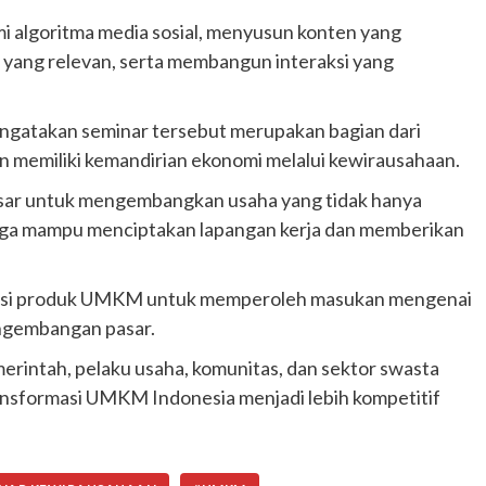
algoritma media sosial, menyusun konten yang
 yang relevan, serta membangun interaksi yang
gatakan seminar tersebut merupakan bagian dari
memiliki kemandirian ekonomi melalui kewirausahaan.
sar untuk mengembangkan usaha yang tidak hanya
juga mampu menciptakan lapangan kerja dan memberikan
urasi produk UMKM untuk memperoleh masukan mengenai
engembangan pasar.
rintah, pelaku usaha, komunitas, dan sektor swasta
Otomotif
nsformasi UMKM Indonesia menjadi lebih kompetitif
Ducati Collezione 100 Debut di
Mugello, Usung 10 Desain Bersejarah
2 months ago
Redaksi
JAK ONE – Perayaan satu abad perjalanan