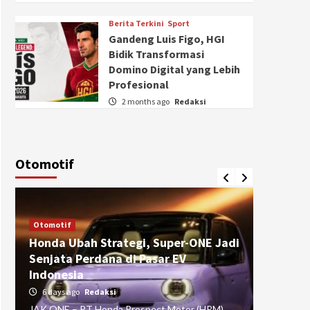
Berita Terkini
Sport
Gandeng Luis Figo, HGI
Bidik Transformasi
Domino Digital yang Lebih
Profesional
2 months ago
Redaksi
Otomotif
Otomotif
Otomotif
Honda Ubah Strategi, Super-ONE Jadi
Diva Is
Senjata Perdana di Pasar EV
pada Ku
Indonesia
Pasuru
6 days ago
Redaksi
4 weeks
JAK ONE – PT Honda Prospect Motor (HPM)
JAK ONE 