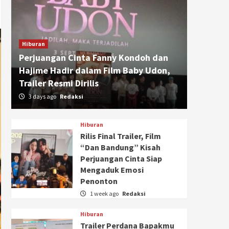
Hiburan
Perjuangan Cinta Fanny Kondoh dan
Hajime Hadir dalam Film Baby Udon,
Trailer Resmi Dirilis
3 days ago
Redaksi
Hiburan
Rilis Final Trailer, Film
“Dan Bandung” Kisah
Perjuangan Cinta Siap
Mengaduk Emosi
Penonton
1 week ago
Redaksi
Hiburan
Trailer Perdana Bapakmu