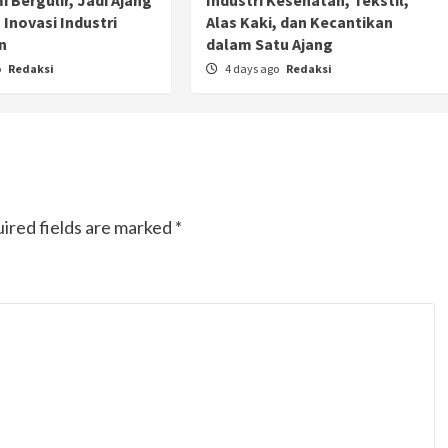
 Bergulir, Jadi Ajang
Industri Kesehatan, Tekstil,
 Inovasi Industri
Alas Kaki, dan Kecantikan
n
dalam Satu Ajang
o
Redaksi
4 days ago
Redaksi
ired fields are marked
*