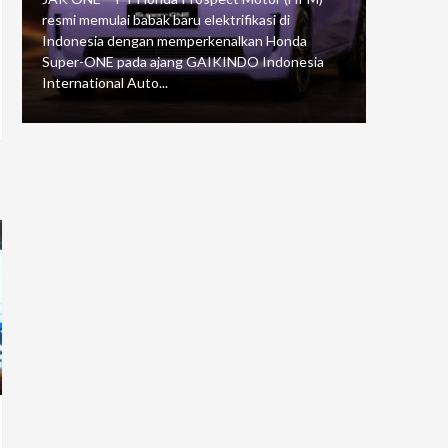
resmi memulai babak baru elektrifikasi di
mengawali
Indonesia dengan memperkenalkan Honda
Putaran 5 
Super-ONE pada ajang GAIKINDO Indonesia
Motorspor
International Auto...
yang...