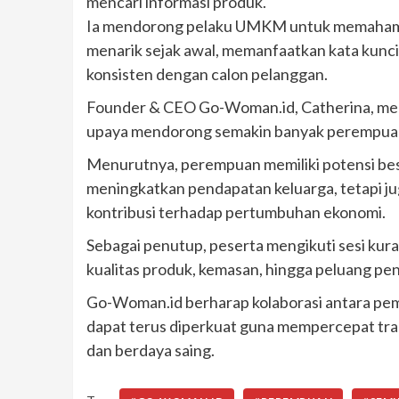
mencari informasi produk.
Ia mendorong pelaku UMKM untuk memahami 
menarik sejak awal, memanfaatkan kata kunci
konsisten dengan calon pelanggan.
Founder & CEO Go-Woman.id, Catherina, men
upaya mendorong semakin banyak perempuan 
Menurutnya, perempuan memiliki potensi be
meningkatkan pendapatan keluarga, tetapi 
kontribusi terhadap pertumbuhan ekonomi.
Sebagai penutup, peserta mengikuti sesi k
kualitas produk, kemasan, hingga peluang p
Go-Woman.id berharap kolaborasi antara peme
dapat terus diperkuat guna mempercepat tra
dan berdaya saing.