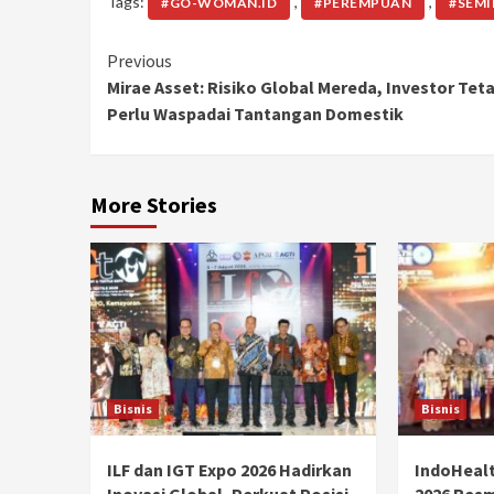
Tags:
,
,
#GO-WOMAN.ID
#PEREMPUAN
#SEM
Continue
Previous
Mirae Asset: Risiko Global Mereda, Investor Tet
Reading
Perlu Waspadai Tantangan Domestik
More Stories
Bisnis
Bisnis
ILF dan IGT Expo 2026 Hadirkan
IndoHealt