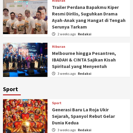
Hiburan
Trailer Perdana Bapakmu Kiper
Resmi Dirilis, Suguhkan Drama
Ayah-Anak yang Hangat di Tengah
Serunya Tarkam
2 weeks ago
Redaksi
Hiburan
Melbourne hingga Pesantren,
IBADAH & CINTA Sajikan Kisah
Spiritual yang Menyentuh
3 weeks ago
Redaksi
Sport
Sport
Generasi Baru La Roja Ukir
Sejarah, Spanyol Rebut Gelar
Dunia Kedua
3 weeks ago
Redaksi