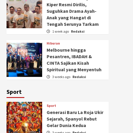
Kiper Resmi Dirilis,
Suguhkan Drama Ayah-
Anak yang Hangat di
Tengah Serunya Tarkam
1 week ago
Redaksi
Hiburan
Melbourne hingga
Pesantren, IBADAH &
CINTA Sajikan Kisah
Spiritual yang Menyentuh
3 weeks ago
Redaksi
Sport
Sport
Generasi Baru La Roja Ukir
Sejarah, Spanyol Rebut
Gelar Dunia Kedua
3 weeks ago
Redaksi