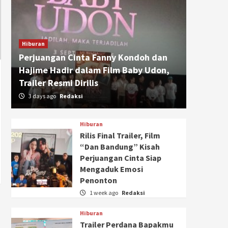
Hiburan
Perjuangan Cinta Fanny Kondoh dan
Hajime Hadir dalam Film Baby Udon,
Trailer Resmi Dirilis
3 days ago
Redaksi
Hiburan
Rilis Final Trailer, Film
“Dan Bandung” Kisah
Perjuangan Cinta Siap
Mengaduk Emosi
Penonton
1 week ago
Redaksi
Hiburan
Trailer Perdana Bapakmu