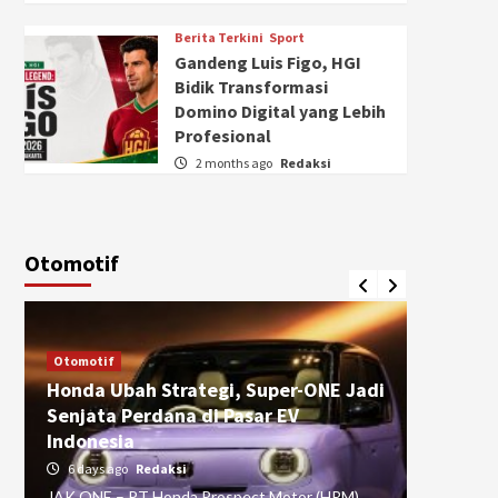
Berita Terkini
Sport
Gandeng Luis Figo, HGI
Bidik Transformasi
Domino Digital yang Lebih
Profesional
2 months ago
Redaksi
Otomotif
Otomotif
Otomotif
Honda Ubah Strategi, Super-ONE Jadi
Diva Is
Senjata Perdana di Pasar EV
pada Ku
Indonesia
Pasuru
6 days ago
Redaksi
4 weeks
JAK ONE – PT Honda Prospect Motor (HPM)
JAK ONE 