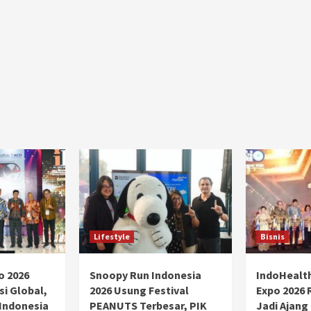
Ducati semakin istimewa dengan peluncuran
Collezione 100, sebuah koleksi motor edisi
terbatas yang mengangkat kembali sejumlah
livery paling...
Lifestyle
Bisnis
o 2026
Snoopy Run Indonesia
IndoHealt
si Global,
2026 Usung Festival
Expo 2026 
 Indonesia
PEANUTS Terbesar, PIK
Jadi Ajang