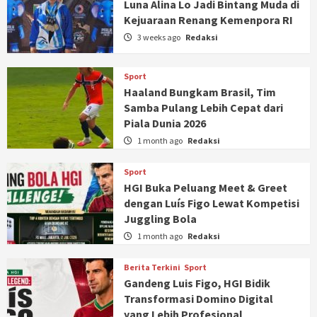
Luna Alina Lo Jadi Bintang Muda di
Kejuaraan Renang Kemenpora RI
3 weeks ago
Redaksi
Sport
Haaland Bungkam Brasil, Tim
Samba Pulang Lebih Cepat dari
Piala Dunia 2026
1 month ago
Redaksi
Sport
HGI Buka Peluang Meet & Greet
dengan Luís Figo Lewat Kompetisi
Juggling Bola
1 month ago
Redaksi
Berita Terkini
Sport
Gandeng Luis Figo, HGI Bidik
Transformasi Domino Digital
yang Lebih Profesional