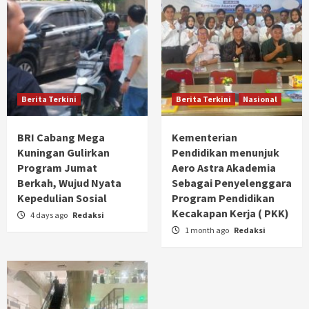
Berita Terkini
Berita Terkini
Nasional
BRI Cabang Mega
Kementerian
Kuningan Gulirkan
Pendidikan menunjuk
Program Jumat
Aero Astra Akademia
Berkah, Wujud Nyata
Sebagai Penyelenggara
Kepedulian Sosial
Program Pendidikan
Kecakapan Kerja ( PKK)
4 days ago
Redaksi
1 month ago
Redaksi