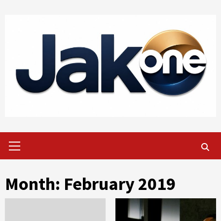
Skip
to
content
Primary
Menu
Month:
February 2019