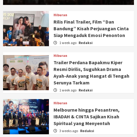
Hiburan
Rilis Final Trailer, Film “Dan
Bandung” Kisah Perjuangan Cinta
Siap Mengaduk Emosi Penonton
1 week ago
Redaksi
Hiburan
Trailer Perdana Bapakmu Kiper
Resmi Dirilis, Suguhkan Drama
Ayah-Anak yang Hangat di Tengah
Serunya Tarkam
1 week ago
Redaksi
Hiburan
Melbourne hingga Pesantren,
IBADAH & CINTA Sajikan Kisah
Spiritual yang Menyentuh
3 weeks ago
Redaksi