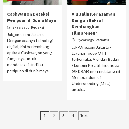
Cashwagon Deteksi
Viu Jalin Kerjasaman
Penipuan di Dunia Maya
Dengan Bekraf
Kembangkan
7 years ago
Redaksi
Filmpreneur
Jak_one.com Jakarta -
7 years ago
Redaksi
Dengan adanya teknologi
digital, kini berkembang
Jak-One.com Jakarta -
aplikasi Cashwagon yang
Layanan video OTT
fungsinya untuk
terkemuka, Viu, dan Badan
mendeteksi sindikat
Ekonomi Kreatif Indonesia
penipuan di dunia maya....
(BEKRAF) menandatangani
Memorandum of
Understanding (MoU)
untuk...
Posts
1
2
3
4
Next
navigation