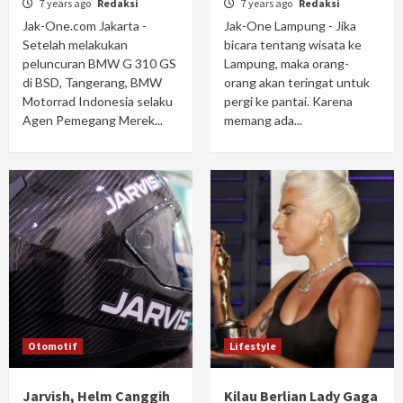
7 years ago
Redaksi
7 years ago
Redaksi
Jak-One.com Jakarta -
Jak-One Lampung - Jika
Setelah melakukan
bicara tentang wisata ke
peluncuran BMW G 310 GS
Lampung, maka orang-
di BSD, Tangerang, BMW
orang akan teringat untuk
Motorrad Indonesia selaku
pergi ke pantai. Karena
Agen Pemegang Merek...
memang ada...
Otomotif
Lifestyle
Jarvish, Helm Canggih
Kilau Berlian Lady Gaga