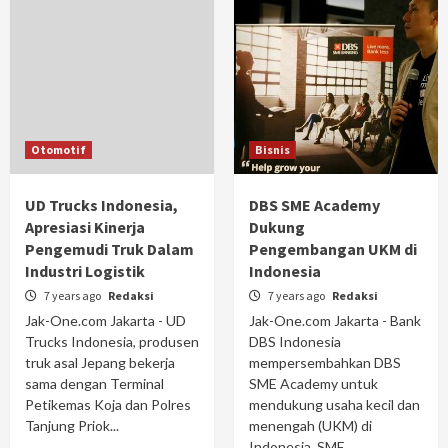
Otomotif
Bisnis
UD Trucks Indonesia,
DBS SME Academy
Apresiasi Kinerja
Dukung
Pengemudi Truk Dalam
Pengembangan UKM di
Industri Logistik
Indonesia
7 years ago
Redaksi
7 years ago
Redaksi
Jak-One.com Jakarta - UD
Jak-One.com Jakarta - Bank
Trucks Indonesia, produsen
DBS Indonesia
truk asal Jepang bekerja
mempersembahkan DBS
sama dengan Terminal
SME Academy untuk
Petikemas Koja dan Polres
mendukung usaha kecil dan
Tanjung Priok...
menengah (UKM) di
Indonesia. SME...