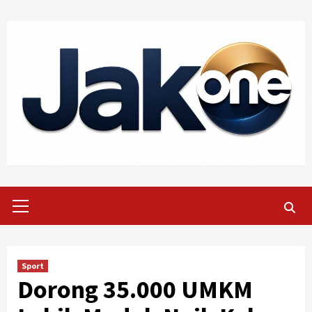
Skip
to
content
Primary
Menu
Sport
Dorong 35.000 UMKM