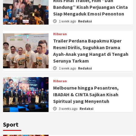
Rilis Final Trailer, Film “Dan
Bandung” Kisah Perjuangan Cinta
Siap Mengaduk Emosi Penonton
1 week ago
Redaksi
Hiburan
Trailer Perdana Bapakmu Kiper
Resmi Dirilis, Suguhkan Drama
Ayah-Anak yang Hangat di Tengah
Serunya Tarkam
1 week ago
Redaksi
Hiburan
Melbourne hingga Pesantren,
IBADAH & CINTA Sajikan Kisah
Spiritual yang Menyentuh
3 weeks ago
Redaksi
Sport