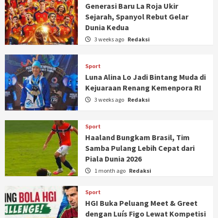
Generasi Baru La Roja Ukir
Sejarah, Spanyol Rebut Gelar
Dunia Kedua
3 weeks ago
Redaksi
Sport
Luna Alina Lo Jadi Bintang Muda di
Kejuaraan Renang Kemenpora RI
3 weeks ago
Redaksi
Sport
Haaland Bungkam Brasil, Tim
Samba Pulang Lebih Cepat dari
Piala Dunia 2026
1 month ago
Redaksi
Sport
HGI Buka Peluang Meet & Greet
dengan Luís Figo Lewat Kompetisi