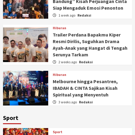
Bandung” Kisah Perjuangan Cinta
Siap Mengaduk Emosi Penonton
1 week ago
Redaksi
Hiburan
Trailer Perdana Bapakmu Kiper
Resmi Dirilis, Suguhkan Drama
Ayah-Anak yang Hangat di Tengah
Serunya Tarkam
2 weeks ago
Redaksi
Hiburan
Melbourne hingga Pesantren,
IBADAH & CINTA Sajikan Kisah
Spiritual yang Menyentuh
3 weeks ago
Redaksi
Sport
Sport