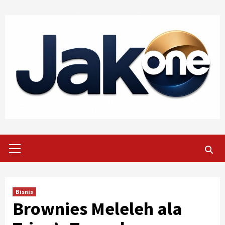
Skip
to
content
Primary
Menu
Bisnis
Brownies Meleleh ala