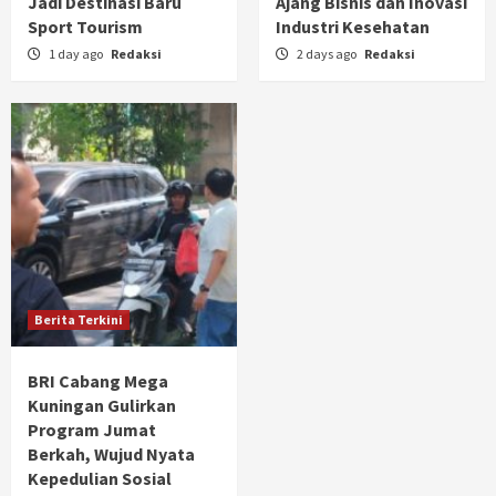
Jadi Destinasi Baru
Ajang Bisnis dan Inovasi
Sport Tourism
Industri Kesehatan
1 day ago
Redaksi
2 days ago
Redaksi
Berita Terkini
BRI Cabang Mega
Kuningan Gulirkan
Program Jumat
Berkah, Wujud Nyata
Kepedulian Sosial