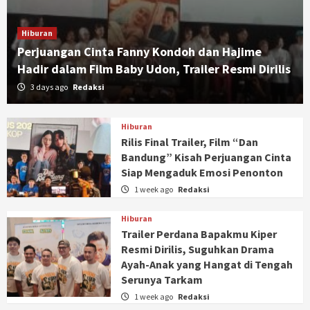
Hiburan
Perjuangan Cinta Fanny Kondoh dan Hajime
Hadir dalam Film Baby Udon, Trailer Resmi Dirilis
3 days ago
Redaksi
Hiburan
Rilis Final Trailer, Film “Dan
Bandung” Kisah Perjuangan Cinta
Siap Mengaduk Emosi Penonton
1 week ago
Redaksi
Hiburan
Trailer Perdana Bapakmu Kiper
Resmi Dirilis, Suguhkan Drama
Ayah-Anak yang Hangat di Tengah
Serunya Tarkam
1 week ago
Redaksi