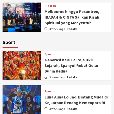
Hiburan
Melbourne hingga Pesantren,
IBADAH & CINTA Sajikan Kisah
Spiritual yang Menyentuh
3 weeks ago
Redaksi
Sport
Sport
Generasi Baru La Roja Ukir
Sejarah, Spanyol Rebut Gelar
Dunia Kedua
3 weeks ago
Redaksi
Sport
Luna Alina Lo Jadi Bintang Muda di
Kejuaraan Renang Kemenpora RI
3 weeks ago
Redaksi