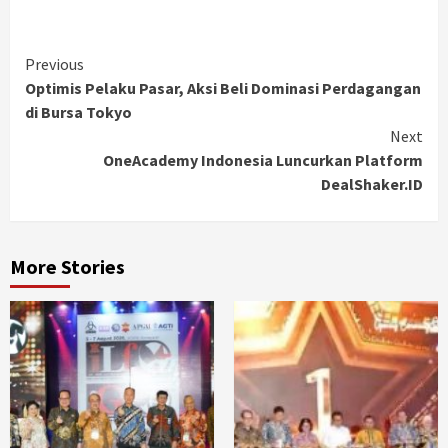
Continue
Previous
Optimis Pelaku Pasar, Aksi Beli Dominasi Perdagangan
Reading
di Bursa Tokyo
Next
OneAcademy Indonesia Luncurkan Platform
DealShaker.ID
More Stories