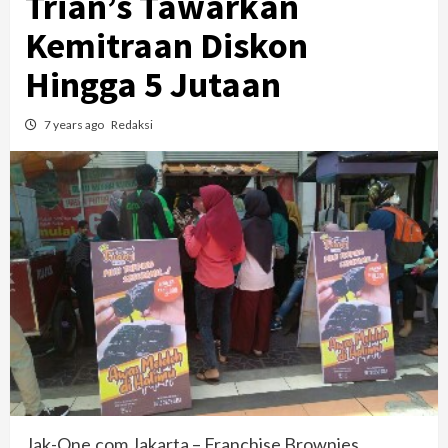
Trian’s Tawarkan
Kemitraan Diskon
Hingga 5 Jutaan
7 years ago
Redaksi
Jak-One.com Jakarta – Franchise Brownies