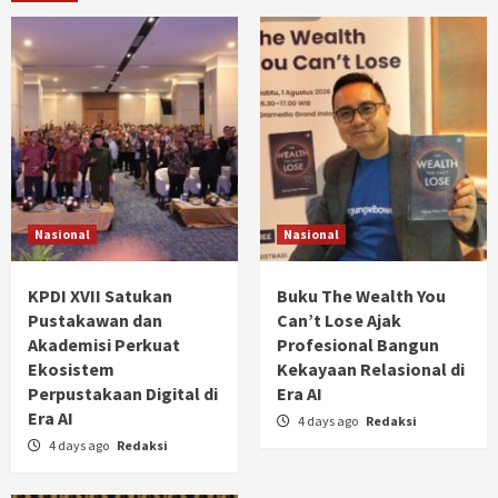
Nasional
Nasional
KPDI XVII Satukan
Buku The Wealth You
Pustakawan dan
Can’t Lose Ajak
Akademisi Perkuat
Profesional Bangun
Ekosistem
Kekayaan Relasional di
Perpustakaan Digital di
Era AI
Era AI
4 days ago
Redaksi
4 days ago
Redaksi