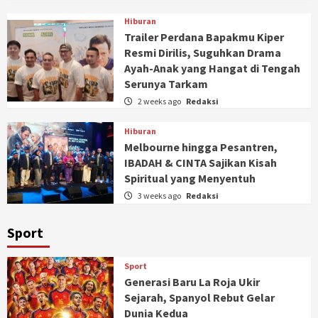
Hiburan
Trailer Perdana Bapakmu Kiper
Resmi Dirilis, Suguhkan Drama
Ayah-Anak yang Hangat di Tengah
Serunya Tarkam
2 weeks ago
Redaksi
Hiburan
Melbourne hingga Pesantren,
IBADAH & CINTA Sajikan Kisah
Spiritual yang Menyentuh
3 weeks ago
Redaksi
Sport
Sport
Generasi Baru La Roja Ukir
Sejarah, Spanyol Rebut Gelar
Dunia Kedua