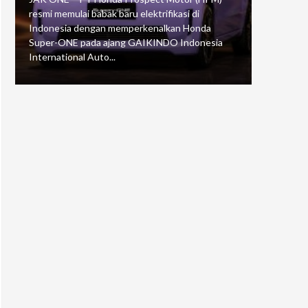
resmi memulai babak baru elektrifikasi di
mengawali
Indonesia dengan memperkenalkan Honda
Putaran 5 
Super-ONE pada ajang GAIKINDO Indonesia
Motorspor
International Auto...
yang...