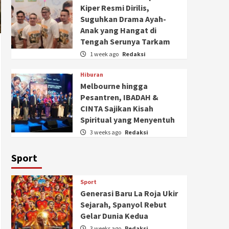
Kiper Resmi Dirilis,
Suguhkan Drama Ayah-
Anak yang Hangat di
Tengah Serunya Tarkam
1 week ago
Redaksi
Hiburan
Melbourne hingga
Pesantren, IBADAH &
CINTA Sajikan Kisah
Spiritual yang Menyentuh
3 weeks ago
Redaksi
Sport
Sport
Generasi Baru La Roja Ukir
Sejarah, Spanyol Rebut
Gelar Dunia Kedua
3 weeks ago
Redaksi