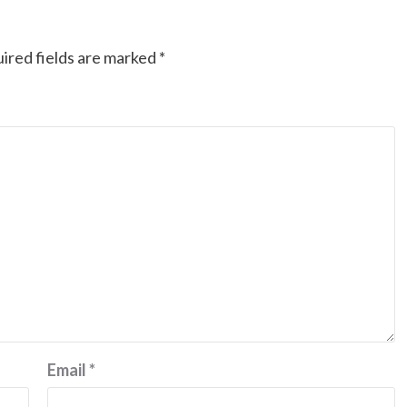
Ducati semakin istimewa dengan peluncuran
Collezione 100, sebuah koleksi motor edisi
ired fields are marked
*
terbatas yang mengangkat kembali sejumlah
livery paling...
Email
*