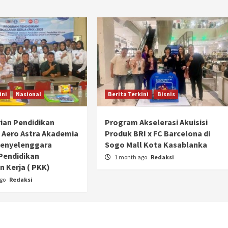
ini
Nasional
Berita Terkini
Bisnis
ian Pendidikan
Program Akselerasi Akuisisi
 Aero Astra Akademia
Produk BRI x FC Barcelona di
Penyelenggara
Sogo Mall Kota Kasablanka
Pendidikan
1 month ago
Redaksi
 Kerja ( PKK)
Otomotif
ago
Redaksi
Ducati Collezione 100 Debut di
Mugello, Usung 10 Desain Bersejarah
2 months ago
Redaksi
JAK ONE – Perayaan satu abad perjalanan