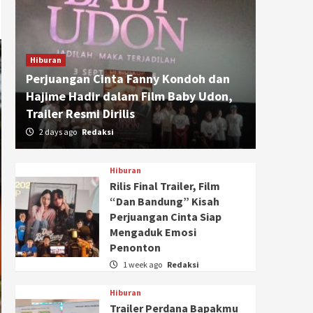
Hiburan
Perjuangan Cinta Fanny Kondoh dan
Hajime Hadir dalam Film Baby Udon,
Trailer Resmi Dirilis
2 days ago
Redaksi
Hiburan
Rilis Final Trailer, Film
“Dan Bandung” Kisah
Perjuangan Cinta Siap
Mengaduk Emosi
Penonton
1 week ago
Redaksi
Hiburan
Trailer Perdana Bapakmu