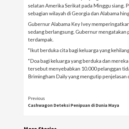
selatan Amerika Serikat pada Minggu siang. 
sebagian wilayah di Georgia dan Alabama hi
Gubernur Alabama Key Ivey memperingatkan 
sedang berlangsung. Gubernur mengatakan 
terdampak.
“Ikut berduka cita bagi keluarga yang kehilanga
“Doa bagi keluarga yang berduka dan mereka
tersebut menyebabkan 10.000 pelanggan tidak
Brimingham Daily yang mengutip penjelasan dar
Continue
Previous
Cashwagon Deteksi Penipuan di Dunia Maya
Reading
More Stories