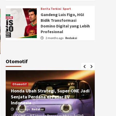
Berita Terkini
Sport
Gandeng Luis Figo, HGI
Bidik Transformasi
Domino Digital yang Lebih
Profesional
2 months ago
Redaksi
Otomotif
Otomotif
Otomotif
Honda Ubah Strategi, Super-ONE Jadi
Diva Is
Senjata Perdana di Pasar EV
pada Ku
Indonesia
Pasuru
6 days ago
Redaksi
4 weeks
JAK ONE – PT Honda Prospect Motor (HPM)
JAK ONE 