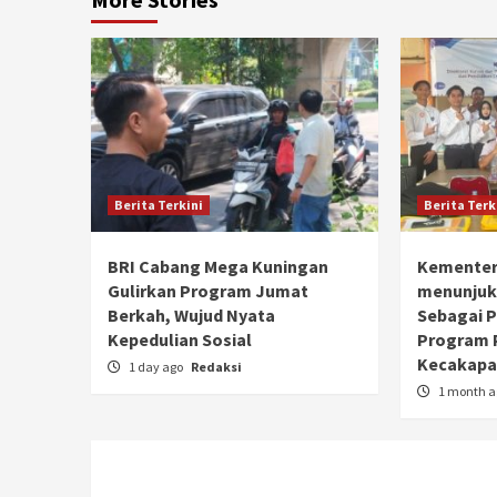
Berita Terkini
Berita Terk
BRI Cabang Mega Kuningan
Kementer
Gulirkan Program Jumat
menunjuk
Berkah, Wujud Nyata
Sebagai 
Kepedulian Sosial
Program 
Kecakapan
1 day ago
Redaksi
1 month 