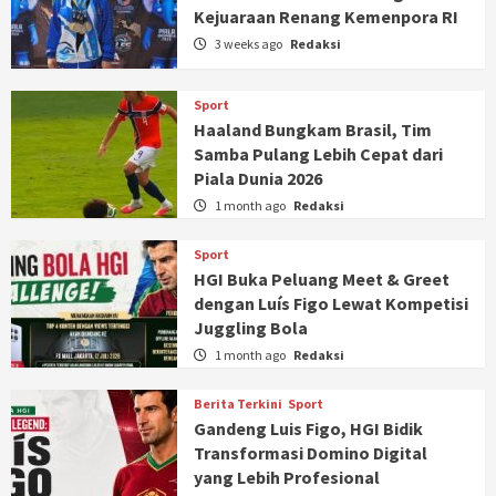
Kejuaraan Renang Kemenpora RI
3 weeks ago
Redaksi
Sport
Haaland Bungkam Brasil, Tim
Samba Pulang Lebih Cepat dari
Piala Dunia 2026
1 month ago
Redaksi
Sport
HGI Buka Peluang Meet & Greet
dengan Luís Figo Lewat Kompetisi
Juggling Bola
1 month ago
Redaksi
Berita Terkini
Sport
Gandeng Luis Figo, HGI Bidik
Transformasi Domino Digital
yang Lebih Profesional