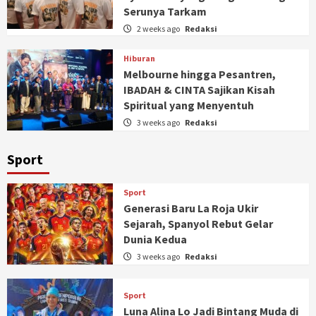
Serunya Tarkam
2 weeks ago
Redaksi
Hiburan
Melbourne hingga Pesantren,
IBADAH & CINTA Sajikan Kisah
Spiritual yang Menyentuh
3 weeks ago
Redaksi
Sport
Sport
Generasi Baru La Roja Ukir
Sejarah, Spanyol Rebut Gelar
Dunia Kedua
3 weeks ago
Redaksi
Sport
Luna Alina Lo Jadi Bintang Muda di