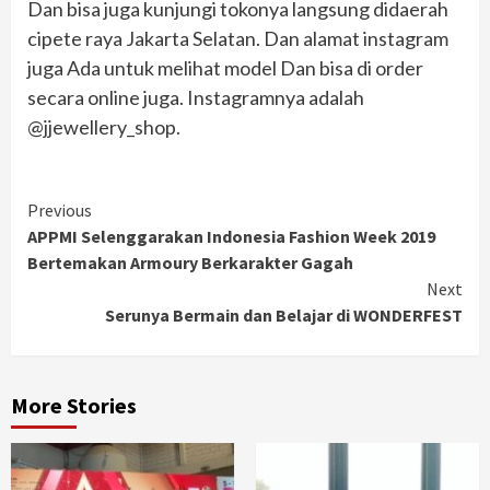
Dan bisa juga kunjungi tokonya langsung didaerah
cipete raya Jakarta Selatan. Dan alamat instagram
juga Ada untuk melihat model Dan bisa di order
secara online juga. Instagramnya adalah
@jjewellery_shop.
Continue
Previous
APPMI Selenggarakan Indonesia Fashion Week 2019
Reading
Bertemakan Armoury Berkarakter Gagah
Next
Serunya Bermain dan Belajar di WONDERFEST
More Stories