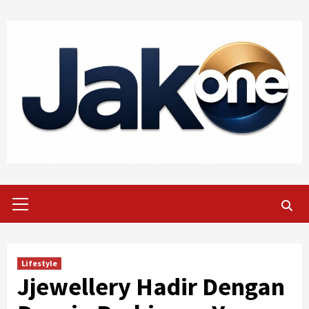
Skip
to
content
Primary
Menu
Lifestyle
Jjewellery Hadir Dengan