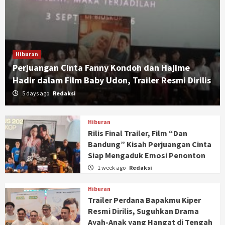
Hiburan
Perjuangan Cinta Fanny Kondoh dan Hajime
Hadir dalam Film Baby Udon, Trailer Resmi Dirilis
5 days ago
Redaksi
Hiburan
Rilis Final Trailer, Film “Dan
Bandung” Kisah Perjuangan Cinta
Siap Mengaduk Emosi Penonton
1 week ago
Redaksi
Hiburan
Trailer Perdana Bapakmu Kiper
Resmi Dirilis, Suguhkan Drama
Ayah-Anak yang Hangat di Tengah