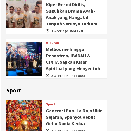
Kiper Resmi Dirilis,
Suguhkan Drama Ayah-
Anak yang Hangat di
Tengah Serunya Tarkam
1 week ago
Redaksi
Hiburan
Melbourne hingga
Pesantren, IBADAH &
CINTA Sajikan Kisah
Spiritual yang Menyentuh
3 weeks ago
Redaksi
Sport
Sport
Generasi Baru La Roja Ukir
Sejarah, Spanyol Rebut
Gelar Dunia Kedua
3 weeks ago
Redaksi