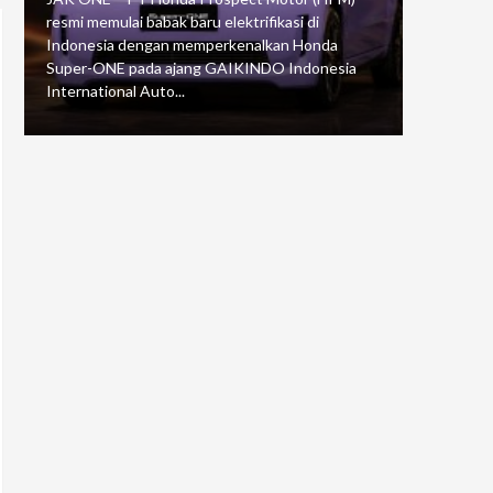
resmi memulai babak baru elektrifikasi di
mengawali
Indonesia dengan memperkenalkan Honda
Putaran 5 
Super-ONE pada ajang GAIKINDO Indonesia
Motorspor
International Auto...
yang...