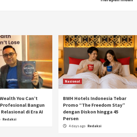
Nasional
Wealth You Can’t
BWH Hotels Indonesia Tebar
 Profesional Bangun
Promo “The Freedom Stay”
Otomotif
Relasional di Era AI
dengan Diskon hingga 45
Ducati Collezione 100 Debut di
Persen
o
Redaksi
Mugello, Usung 10 Desain Bersejarah
4 days ago
Redaksi
2 months ago
Redaksi
JAK ONE – Perayaan satu abad perjalanan