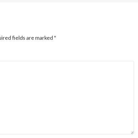
Ducati semakin istimewa dengan peluncuran
Collezione 100, sebuah koleksi motor edisi
terbatas yang mengangkat kembali sejumlah
livery paling...
ired fields are marked
*