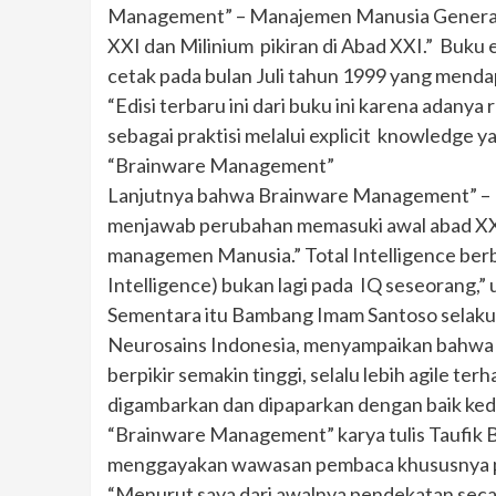
Management” – Manajemen Manusia Generasi 
XXI dan Milinium pikiran di Abad XXI.” Buku e
cetak pada bulan Juli tahun 1999 yang menda
“Edisi terbaru ini dari buku ini karena adany
sebagai praktisi melalui explicit knowledge y
“Brainware Management”
Lanjutnya bahwa Brainware Management” – M
menjawab perubahan memasuki awal abad XXI
managemen Manusia.” Total Intelligence berba
Intelligence) bukan lagi pada IQ seseorang,”
Sementara itu Bambang Imam Santoso selaku
Neurosains Indonesia, menyampaikan bahwa ot
berpikir semakin tinggi, selalu lebih agile te
digambarkan dan dipaparkan dengan baik ked
“Brainware Management” karya tulis Taufik 
menggayakan wawasan pembaca khususnya pe
“Menurut saya dari awalnya pendekatan secara