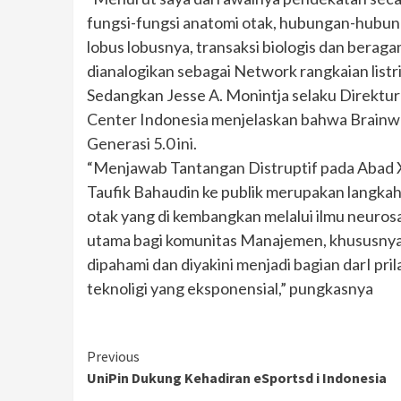
fungsi-fungsi anatomi otak, hubungan-hubung
lobus lobusnya, transaksi biologis dan berag
dianalogikan sebagai Network rangkaian listr
Sedangkan Jesse A. Monintja selaku Direkt
Center Indonesia menjelaskan bahwa Brai
Generasi 5.0 ini.
“Menjawab Tantangan Distruptif pada Abad XX
Taufik Bahaudin ke publik merupakan langkah 
otak yang di kembangkan melalui ilmu neurosa
utama bagi komunitas Manajemen, khususnya
dipahami dan diyakini menjadi bagian darI 
teknoligi yang eksponensial,” pungkasnya
Continue
Previous
UniPin Dukung Kehadiran eSportsd i Indonesia
Reading