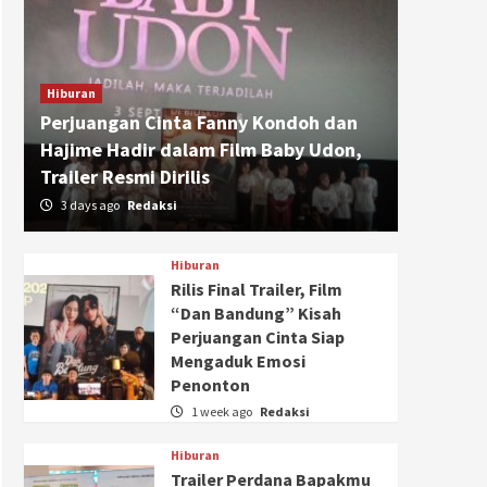
Hiburan
Perjuangan Cinta Fanny Kondoh dan
Hajime Hadir dalam Film Baby Udon,
Trailer Resmi Dirilis
3 days ago
Redaksi
Hiburan
Rilis Final Trailer, Film
“Dan Bandung” Kisah
Perjuangan Cinta Siap
Mengaduk Emosi
Penonton
1 week ago
Redaksi
Hiburan
Trailer Perdana Bapakmu