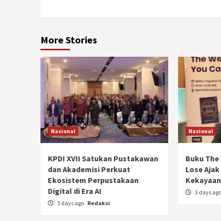
More Stories
Nasional
Nasional
KPDI XVII Satukan Pustakawan
Buku The 
dan Akademisi Perkuat
Lose Ajak
Ekosistem Perpustakaan
Kekayaan 
Digital di Era AI
3 days ag
3 days ago
Redaksi