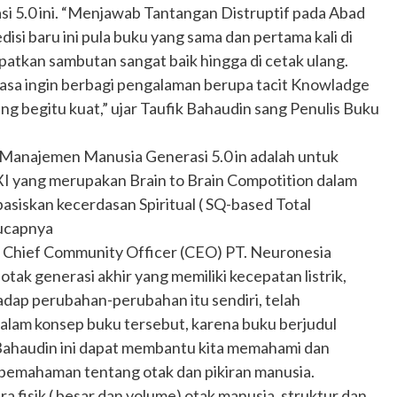
5.0 ini. “Menjawab Tantangan Distruptif pada Abad
disi baru ini pula buku yang sama dan pertama kali di
patkan sambutan sangat baik hingga di cetak ulang.
a rasa ingin berbagi pengalaman berupa tacit Knowladge
ang begitu kuat,” ujar Taufik Bahaudin sang Penulis Buku
anajemen Manusia Generasi 5.0 in adalah untuk
 yang merupakan Brain to Brain Compotition dalam
siskan kecerdasan Spiritual ( SQ-based Total
 ucapnya
 Chief Community Officer (CEO) PT. Neuronesia
ak generasi akhir yang memiliki kecepatan listrik,
rhadap perubahan-perubahan itu sendiri, telah
alam konsep buku tersebut, karena buku berjudul
Bahaudin ini dapat membantu kita memahami dan
mahaman tentang otak dan pikiran manusia.
 fisik ( besar dan volume) otak manusia, struktur dan