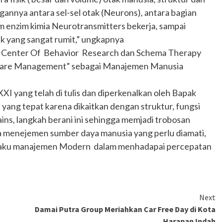
annya antara sel-sel otak (Neurons), antara bagian
am enzim kimia Neurotransmitters bekerja, sampai
ik yang sangat rumit,” ungkapnya
ur Center Of Behavior Research dan Schema Therapy
nware Management” sebagai Manajemen Manusia
I yang telah di tulis dan diperkenalkan oleh Bapak
yang tepat karena dikaitkan dengan struktur, fungsi
ins, langkah berani ini sehingga memjadi trobosan
 menejemen sumber daya manusia yang perlu diamati,
prilaku manajemen Modern dalam menhadapai percepatan
Next
Damai Putra Group Meriahkan Car Free Day di Kota
Harapan Indah