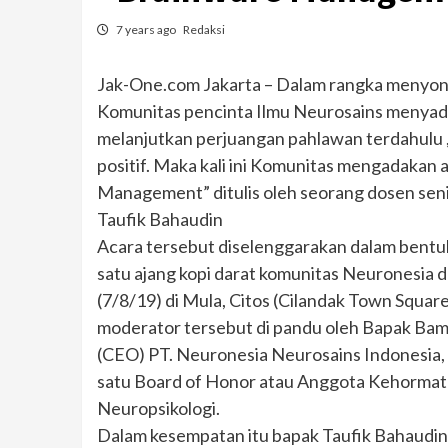
7 years ago
Redaksi
Jak-One.com Jakarta – Dalam rangka menyon
Komunitas pencinta Ilmu Neurosains menyad
melanjutkan perjuangan pahlawan terdahulu ,
positif. Maka kali ini Komunitas mengadakan
Management” ditulis oleh seorang dosen senio
Taufik Bahaudin
Acara tersebut diselenggarakan dalam bentuk d
satu ajang kopi darat komunitas Neuronesia
(7/8/19) di Mula, Citos (Cilandak Town Square
moderator tersebut di pandu oleh Bapak Ba
(CEO) PT. Neuronesia Neurosains Indonesia, 
satu Board of Honor atau Anggota Kehormatan
Neuropsikologi.
Dalam kesempatan itu bapak Taufik Bahaudin 