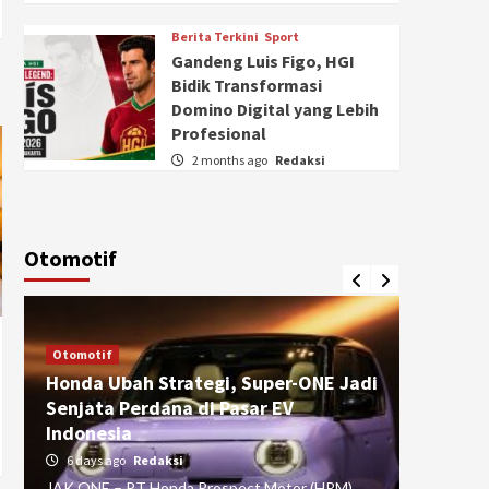
Berita Terkini
Sport
Gandeng Luis Figo, HGI
Bidik Transformasi
Domino Digital yang Lebih
Profesional
2 months ago
Redaksi
Otomotif
Otomotif
Otomotif
Honda Ubah Strategi, Super-ONE Jadi
Diva Is
Senjata Perdana di Pasar EV
pada Ku
Indonesia
Pasuru
6 days ago
Redaksi
4 weeks
JAK ONE – PT Honda Prospect Motor (HPM)
JAK ONE 