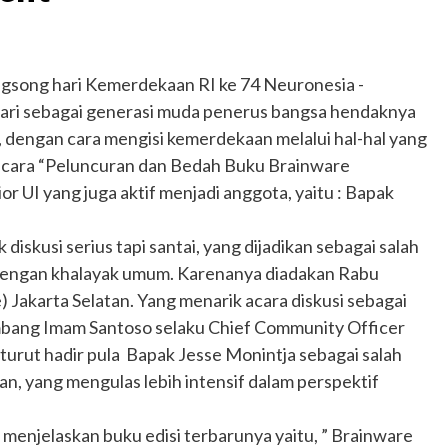
gsong hari Kemerdekaan RI ke 74 Neuronesia -
ari sebagai generasi muda penerus bangsa hendaknya
 dengan cara mengisi kemerdekaan melalui hal-hal yang
 acara “Peluncuran dan Bedah Buku Brainware
r UI yang juga aktif menjadi anggota, yaitu : Bapak
iskusi serius tapi santai, yang dijadikan sebagai salah
 dengan khalayak umum. Karenanya diadakan Rabu
) Jakarta Selatan. Yang menarik acara diskusi sebagai
mbang Imam Santoso selaku Chief Community Officer
turut hadir pula Bapak Jesse Monintja sebagai salah
, yang mengulas lebih intensif dalam perspektif
menjelaskan buku edisi terbarunya yaitu, ” Brainware