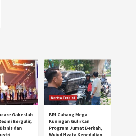
Berita Terkini
hcare Gakeslab
BRI Cabang Mega
Resmi Bergulir,
Kuningan Gulirkan
 Bisnis dan
Program Jumat Berkah,
ustri
Wujud Nyata Kepedulian