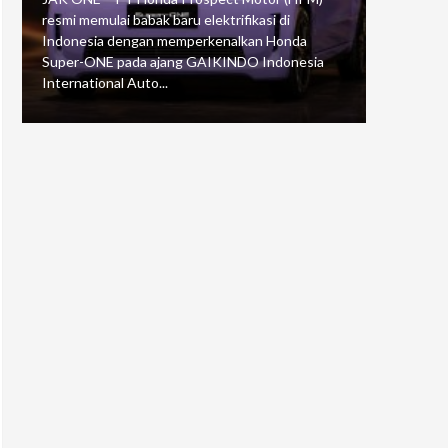
resmi memulai babak baru elektrifikasi di
mengawali
Indonesia dengan memperkenalkan Honda
Putaran 5 
Super-ONE pada ajang GAIKINDO Indonesia
Motorspor
International Auto...
yang...