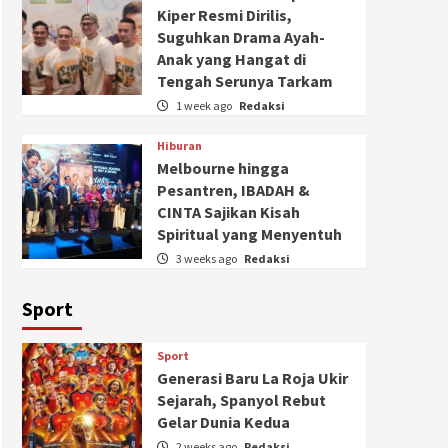
Kiper Resmi Dirilis,
Suguhkan Drama Ayah-
Anak yang Hangat di
Tengah Serunya Tarkam
1 week ago
Redaksi
Hiburan
Melbourne hingga
Pesantren, IBADAH &
CINTA Sajikan Kisah
Spiritual yang Menyentuh
3 weeks ago
Redaksi
Sport
Sport
Generasi Baru La Roja Ukir
Sejarah, Spanyol Rebut
Gelar Dunia Kedua
2 weeks ago
Redaksi