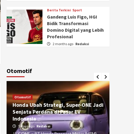
Berita Terkini
Sport
Gandeng Luis Figo, HGI
Bidik Transformasi
Domino Digital yang Lebih
Profesional
2 months ago
Redaksi
Otomotif
Otomotif
Otomotif
Honda Ubah Strategi, Super-ONE Jadi
Diva Is
Senjata Perdana di Pasar EV
pada Ku
Indonesia
Pasuru
5 days ago
Redaksi
4 weeks
JAK ONE – PT Honda Prospect Motor (HPM)
JAK ONE 