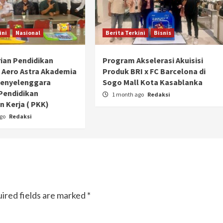
ini
Nasional
Berita Terkini
Bisnis
ian Pendidikan
Program Akselerasi Akuisisi
 Aero Astra Akademia
Produk BRI x FC Barcelona di
Penyelenggara
Sogo Mall Kota Kasablanka
Pendidikan
1 month ago
Redaksi
 Kerja ( PKK)
ago
Redaksi
Otomotif
Ducati Collezione 100 Debut di
ired fields are marked
*
Mugello, Usung 10 Desain Bersejarah
2 months ago
Redaksi
JAK ONE – Perayaan satu abad perjalanan