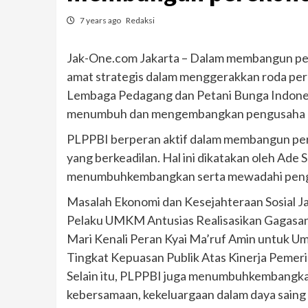
7 years ago
Redaksi
Jak-One.com Jakarta – Dalam membangun pe
amat strategis dalam menggerakkan roda per
Lembaga Pedagang dan Petani Bunga Indonesi
menumbuh dan mengembangkan pengusaha ke
PLPPBI berperan aktif dalam membangun per
yang berkeadilan. Hal ini dikatakan oleh Ad
menumbuhkembangkan serta mewadahi peng
Masalah Ekonomi dan Kesejahteraan Sosial Ja
Pelaku UMKM Antusias Realisasikan Gagas
Mari Kenali Peran Kyai Ma’ruf Amin untuk U
Tingkat Kepuasan Publik Atas Kinerja Pemer
Selain itu, PLPPBI juga menumbuhkembangk
kebersamaan, kekeluargaan dalam daya saing 