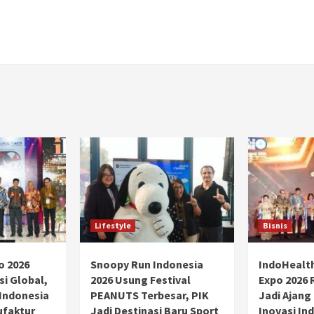
Lifestyle
Bisnis
o 2026
Snoopy Run Indonesia
IndoHealt
si Global,
2026 Usung Festival
Expo 2026 
 Indonesia
PEANUTS Terbesar, PIK
Jadi Ajang
ufaktur
Jadi Destinasi Baru Sport
Inovasi Ind