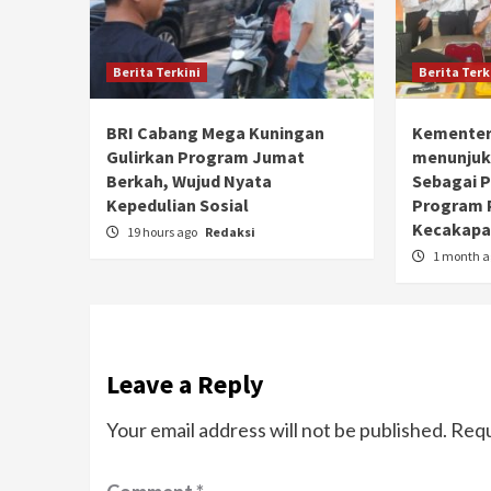
Berita Terkini
Berita Terk
BRI Cabang Mega Kuningan
Kementer
Gulirkan Program Jumat
menunjuk
Berkah, Wujud Nyata
Sebagai 
Kepedulian Sosial
Program 
Kecakapan
19 hours ago
Redaksi
1 month 
Leave a Reply
Your email address will not be published.
Requ