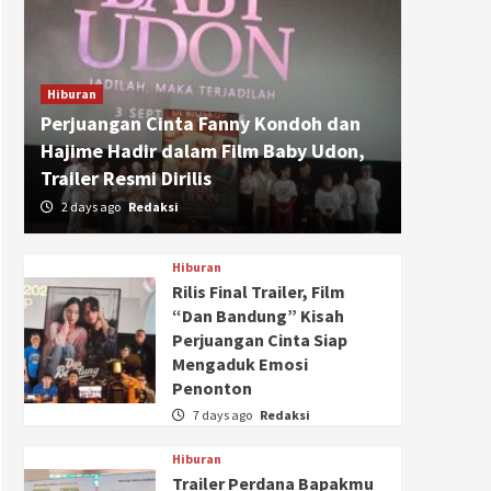
Hiburan
Perjuangan Cinta Fanny Kondoh dan
Hajime Hadir dalam Film Baby Udon,
Trailer Resmi Dirilis
2 days ago
Redaksi
Hiburan
Rilis Final Trailer, Film
“Dan Bandung” Kisah
Perjuangan Cinta Siap
Mengaduk Emosi
Penonton
7 days ago
Redaksi
Hiburan
Trailer Perdana Bapakmu