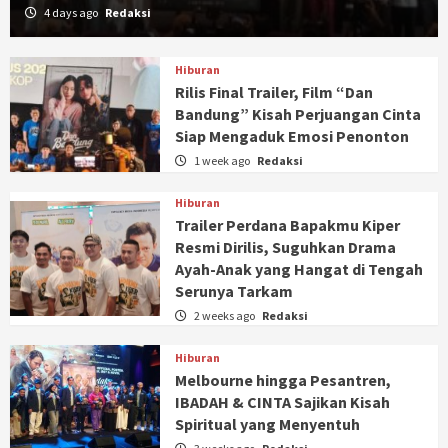
4 days ago
Redaksi
Hiburan
Rilis Final Trailer, Film “Dan
Bandung” Kisah Perjuangan Cinta
Siap Mengaduk Emosi Penonton
1 week ago
Redaksi
Hiburan
Trailer Perdana Bapakmu Kiper
Resmi Dirilis, Suguhkan Drama
Ayah-Anak yang Hangat di Tengah
Serunya Tarkam
2 weeks ago
Redaksi
Hiburan
Melbourne hingga Pesantren,
IBADAH & CINTA Sajikan Kisah
Spiritual yang Menyentuh