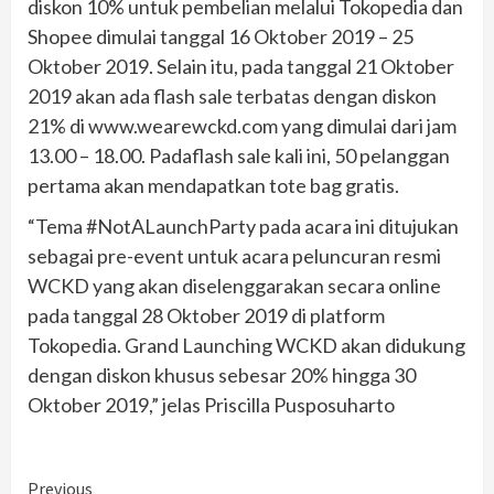
diskon 10% untuk pembelian melalui Tokopedia dan
Shopee dimulai tanggal 16 Oktober 2019 – 25
Oktober 2019. Selain itu, pada tanggal 21 Oktober
2019 akan ada flash sale terbatas dengan diskon
21% di www.wearewckd.com yang dimulai dari jam
13.00 – 18.00. Padaflash sale kali ini, 50 pelanggan
pertama akan mendapatkan tote bag gratis.
“Tema #NotALaunchParty pada acara ini ditujukan
sebagai pre-event untuk acara peluncuran resmi
WCKD yang akan diselenggarakan secara online
pada tanggal 28 Oktober 2019 di platform
Tokopedia. Grand Launching WCKD akan didukung
dengan diskon khusus sebesar 20% hingga 30
Oktober 2019,” jelas Priscilla Pusposuharto
Continue
Previous