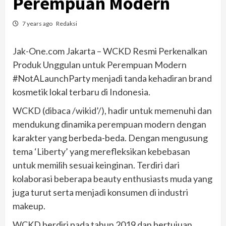
Perempuan Modern
7 years ago
Redaksi
Jak-One.com Jakarta – WCKD Resmi Perkenalkan
Produk Unggulan untuk Perempuan Modern
#NotALaunchParty menjadi tanda kehadiran brand
kosmetik lokal terbaru di Indonesia.
WCKD (dibaca /wikid’/), hadir untuk memenuhi dan
mendukung dinamika perempuan modern dengan
karakter yang berbeda-beda. Dengan mengusung
tema ‘Liberty’ yang merefleksikan kebebasan
untuk memilih sesuai keinginan. Terdiri dari
kolaborasi beberapa beauty enthusiasts muda yang
juga turut serta menjadi konsumen di industri
makeup.
WCKD berdiri pada tahun 2019 dan bertujuan