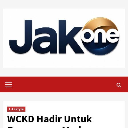
Skip
to
content
Primary
Menu
Lifestyle
WCKD Hadir Untuk