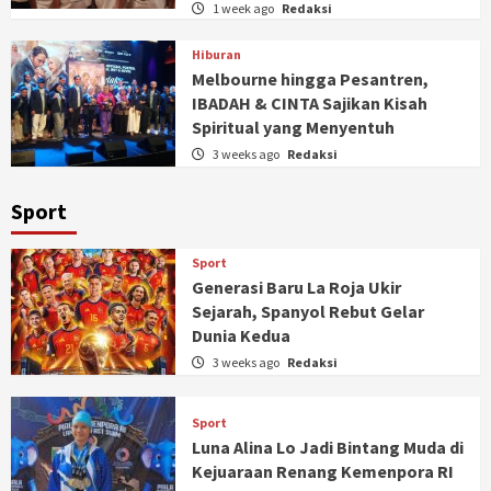
1 week ago
Redaksi
Hiburan
Melbourne hingga Pesantren,
IBADAH & CINTA Sajikan Kisah
Spiritual yang Menyentuh
3 weeks ago
Redaksi
Sport
Sport
Generasi Baru La Roja Ukir
Sejarah, Spanyol Rebut Gelar
Dunia Kedua
3 weeks ago
Redaksi
Sport
Luna Alina Lo Jadi Bintang Muda di
Kejuaraan Renang Kemenpora RI