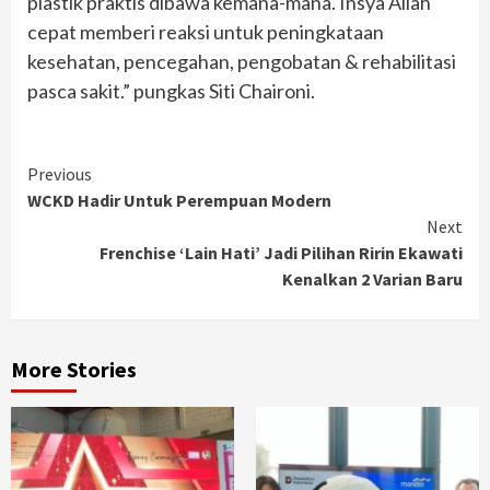
plastik praktis dibawa kemana-mana. Insya Allah
cepat memberi reaksi untuk peningkataan
kesehatan, pencegahan, pengobatan & rehabilitasi
pasca sakit.” pungkas Siti Chaironi.
Continue
Previous
WCKD Hadir Untuk Perempuan Modern
Reading
Next
Frenchise ‘Lain Hati’ Jadi Pilihan Ririn Ekawati
Kenalkan 2 Varian Baru
More Stories