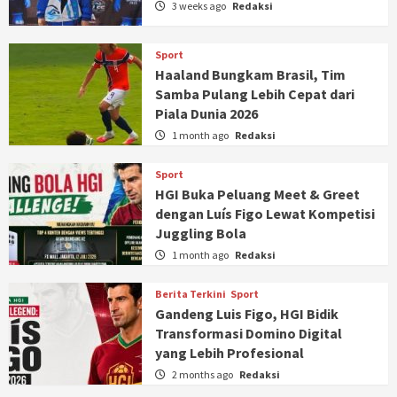
3 weeks ago
Redaksi
Sport
Haaland Bungkam Brasil, Tim
Samba Pulang Lebih Cepat dari
Piala Dunia 2026
1 month ago
Redaksi
Sport
HGI Buka Peluang Meet & Greet
dengan Luís Figo Lewat Kompetisi
Juggling Bola
1 month ago
Redaksi
Berita Terkini
Sport
Gandeng Luis Figo, HGI Bidik
Transformasi Domino Digital
yang Lebih Profesional
2 months ago
Redaksi