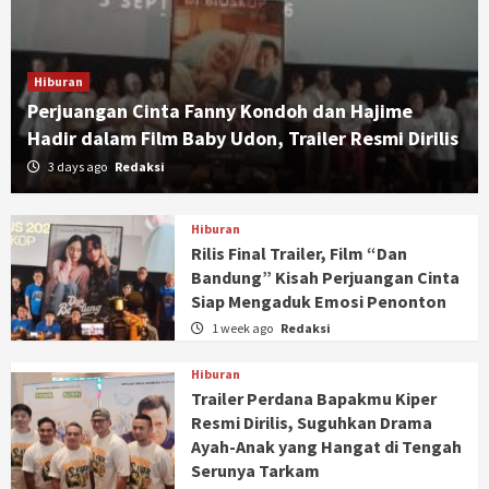
Hiburan
Perjuangan Cinta Fanny Kondoh dan Hajime
Hadir dalam Film Baby Udon, Trailer Resmi Dirilis
3 days ago
Redaksi
Hiburan
Rilis Final Trailer, Film “Dan
Bandung” Kisah Perjuangan Cinta
Siap Mengaduk Emosi Penonton
1 week ago
Redaksi
Hiburan
Trailer Perdana Bapakmu Kiper
Resmi Dirilis, Suguhkan Drama
Ayah-Anak yang Hangat di Tengah
Serunya Tarkam