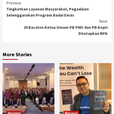
Continue
Previous
Tingkatkan Layanan Masyarakat, Pegadaian
Reading
Selenggarakan Program Badai Emas
Next
20 Bacalon Ketua Umum PB PMII dan PB Kopri
Ditetapkan BPK
More Stories
Nasional
Nasional