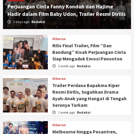
Perjuangan Cinta Fanny Kondoh dan Hajime
Hadir dalam Film Baby Udon, Trailer Resmi Dirilis
3 days ago
Redaksi
Hiburan
Rilis Final Trailer, Film “Dan
Bandung” Kisah Perjuangan Cinta
Siap Mengaduk Emosi Penonton
1 week ago
Redaksi
Hiburan
Trailer Perdana Bapakmu Kiper
Resmi Dirilis, Suguhkan Drama
Ayah-Anak yang Hangat di Tengah
Serunya Tarkam
1 week ago
Redaksi
Hiburan
Melbourne hingga Pesantren,