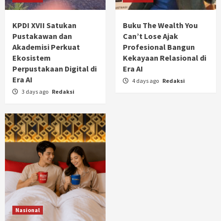
KPDI XVII Satukan
Buku The Wealth You
Pustakawan dan
Can’t Lose Ajak
Akademisi Perkuat
Profesional Bangun
Ekosistem
Kekayaan Relasional di
Perpustakaan Digital di
Era AI
Era AI
4 days ago
Redaksi
3 days ago
Redaksi
Nasional