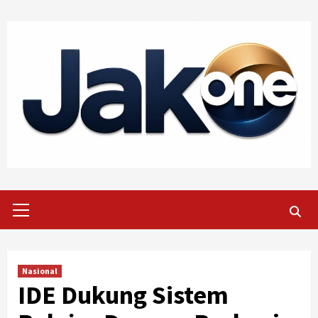
Skip
to
content
Primary
Menu
Nasional
IDE Dukung Sistem