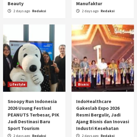
Beauty
Manufaktur
2 days ago
Redaksi
2 days ago
Redaksi
Lifestyle
Bisnis
Snoopy Run Indonesia
IndoHealthcare
2026 Usung Festival
Gakeslab Expo 2026
PEANUTS Terbesar, PIK
Resmi Bergulir, Jadi
Jadi Destinasi Baru
Ajang Bisnis dan Inovasi
Sport Tourism
Industri Kesehatan
2 days ago
Redaksi
2 days ago
Redaksi