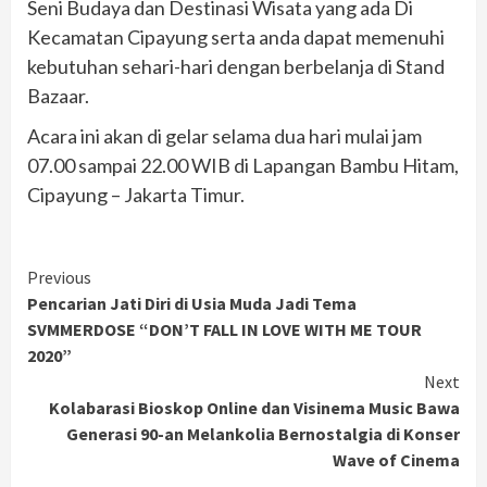
Seni Budaya dan Destinasi Wisata yang ada Di
Kecamatan Cipayung serta anda dapat memenuhi
kebutuhan sehari-hari dengan berbelanja di Stand
Bazaar.
Acara ini akan di gelar selama dua hari mulai jam
07.00 sampai 22.00 WIB di Lapangan Bambu Hitam,
Cipayung – Jakarta Timur.
Continue
Previous
Pencarian Jati Diri di Usia Muda Jadi Tema
Reading
SVMMERDOSE “DON’T FALL IN LOVE WITH ME TOUR
2020”
Next
Kolabarasi Bioskop Online dan Visinema Music Bawa
Generasi 90-an Melankolia Bernostalgia di Konser
Wave of Cinema