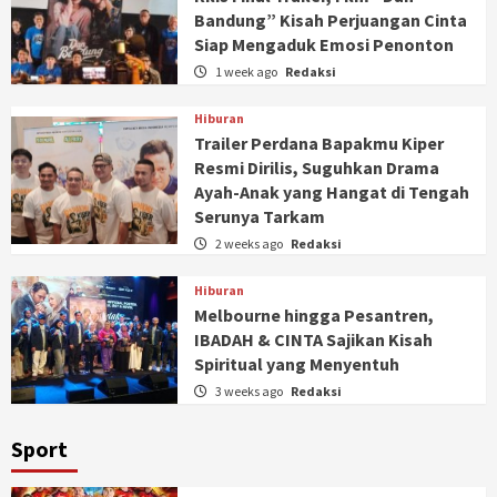
Bandung” Kisah Perjuangan Cinta
Siap Mengaduk Emosi Penonton
1 week ago
Redaksi
Hiburan
Trailer Perdana Bapakmu Kiper
Resmi Dirilis, Suguhkan Drama
Ayah-Anak yang Hangat di Tengah
Serunya Tarkam
2 weeks ago
Redaksi
Hiburan
Melbourne hingga Pesantren,
IBADAH & CINTA Sajikan Kisah
Spiritual yang Menyentuh
3 weeks ago
Redaksi
Sport