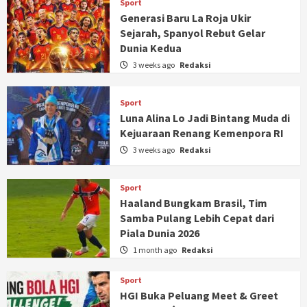
Sport
Generasi Baru La Roja Ukir
Sejarah, Spanyol Rebut Gelar
Dunia Kedua
3 weeks ago
Redaksi
Sport
Luna Alina Lo Jadi Bintang Muda di
Kejuaraan Renang Kemenpora RI
3 weeks ago
Redaksi
Sport
Haaland Bungkam Brasil, Tim
Samba Pulang Lebih Cepat dari
Piala Dunia 2026
1 month ago
Redaksi
Sport
HGI Buka Peluang Meet & Greet