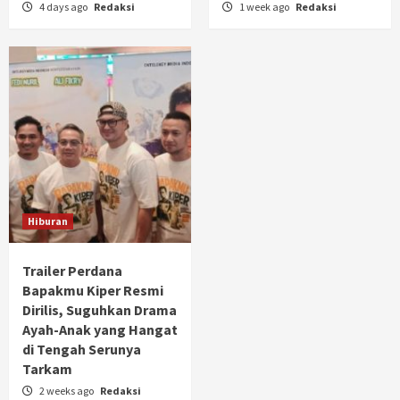
4 days ago
Redaksi
1 week ago
Redaksi
Hiburan
Trailer Perdana
Bapakmu Kiper Resmi
Dirilis, Suguhkan Drama
Ayah-Anak yang Hangat
di Tengah Serunya
Tarkam
2 weeks ago
Redaksi