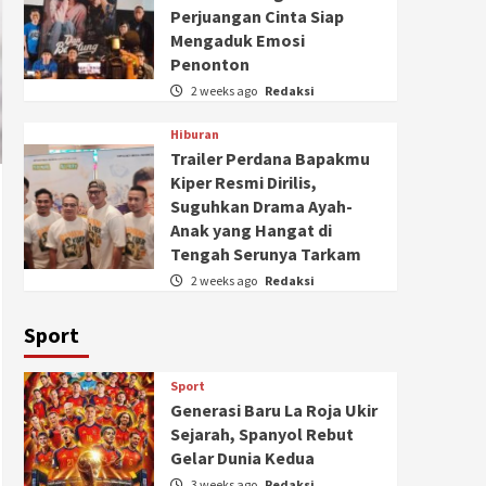
Perjuangan Cinta Siap
Mengaduk Emosi
Penonton
2 weeks ago
Redaksi
Hiburan
Trailer Perdana Bapakmu
Kiper Resmi Dirilis,
Suguhkan Drama Ayah-
Anak yang Hangat di
Tengah Serunya Tarkam
2 weeks ago
Redaksi
Sport
Sport
Generasi Baru La Roja Ukir
Sejarah, Spanyol Rebut
Gelar Dunia Kedua
3 weeks ago
Redaksi