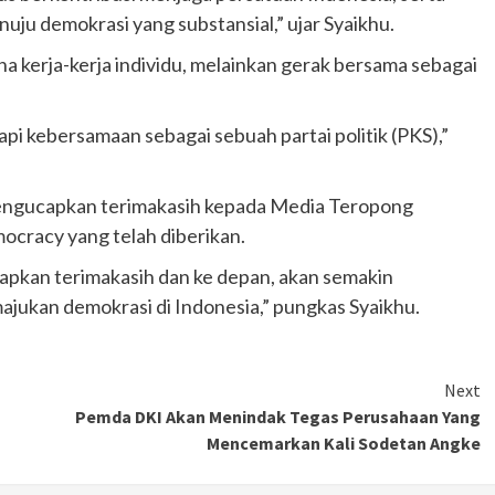
uju demokrasi yang substansial,” ujar Syaikhu.
a kerja-kerja individu, melainkan gerak bersama sebagai
 tapi kebersamaan sebagai sebuah partai politik (PKS),”
 mengucapkan terimakasih kepada Media Teropong
ocracy yang telah diberikan.
apkan terimakasih dan ke depan, akan semakin
jukan demokrasi di Indonesia,” pungkas Syaikhu.
Otomotif
Next
Ducati Collezione 100 Debut di
Pemda DKI Akan Menindak Tegas Perusahaan Yang
Mugello, Usung 10 Desain Bersejarah
Mencemarkan Kali Sodetan Angke
2 months ago
Redaksi
JAK ONE – Perayaan satu abad perjalanan