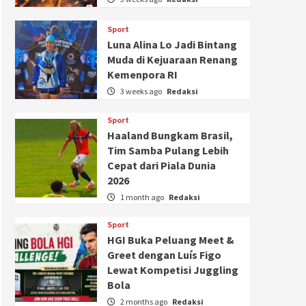
Sport
Luna Alina Lo Jadi Bintang
Muda di Kejuaraan Renang
Kemenpora RI
3 weeks ago
Redaksi
Sport
Haaland Bungkam Brasil,
Tim Samba Pulang Lebih
Cepat dari Piala Dunia
2026
1 month ago
Redaksi
Sport
HGI Buka Peluang Meet &
Greet dengan Luís Figo
Lewat Kompetisi Juggling
Bola
2 months ago
Redaksi