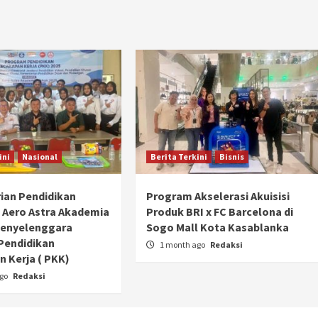
Ducati semakin istimewa dengan peluncuran
Collezione 100, sebuah koleksi motor edisi
terbatas yang mengangkat kembali sejumlah
livery paling...
ini
Nasional
Berita Terkini
Bisnis
ian Pendidikan
Program Akselerasi Akuisisi
 Aero Astra Akademia
Produk BRI x FC Barcelona di
Penyelenggara
Sogo Mall Kota Kasablanka
Pendidikan
1 month ago
Redaksi
 Kerja ( PKK)
ago
Redaksi