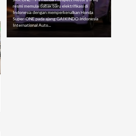
resmi memulai babak baru elektrifikasi di
mengawali
Indonesia dengan memperkenalkan Honda
Putaran 5 
Super-ONE pada ajang GAIKINDO Indonesia
Motorspor
International Auto...
yang...