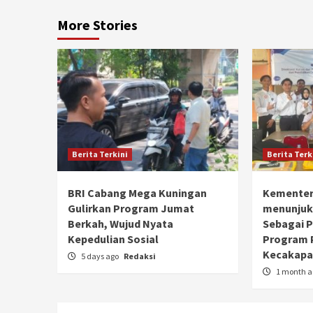
More Stories
Berita Terkini
Berita Terk
BRI Cabang Mega Kuningan
Kementer
Gulirkan Program Jumat
menunjuk
Berkah, Wujud Nyata
Sebagai 
Kepedulian Sosial
Program 
Kecakapan
5 days ago
Redaksi
1 month 