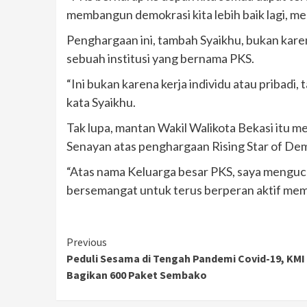
membangun demokrasi kita lebih baik lagi, men
Penghargaan ini, tambah Syaikhu, bukan karen
sebuah institusi yang bernama PKS.
“Ini bukan karena kerja individu atau pribadi,
kata Syaikhu.
Tak lupa, mantan Wakil Walikota Bekasi itu
Senayan atas penghargaan Rising Star of Dem
“Atas nama Keluarga besar PKS, saya menguc
bersemangat untuk terus berperan aktif mema
Continue
Previous
Peduli Sesama di Tengah Pandemi Covid-19, KMI
Reading
Bagikan 600 Paket Sembako