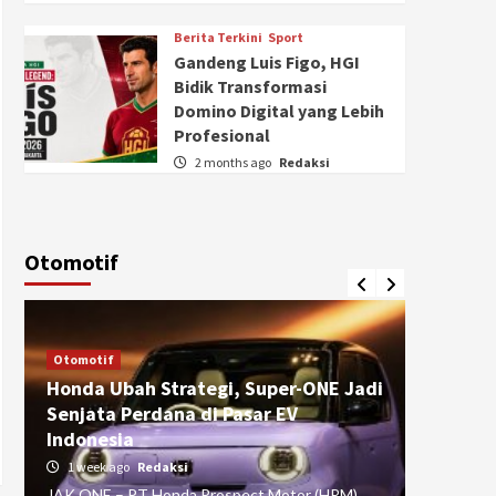
Berita Terkini
Sport
Gandeng Luis Figo, HGI
Bidik Transformasi
Domino Digital yang Lebih
Profesional
2 months ago
Redaksi
Otomotif
Otomotif
Otomotif
Honda Ubah Strategi, Super-ONE Jadi
Diva Is
Senjata Perdana di Pasar EV
pada Ku
Indonesia
Pasuru
1 week ago
Redaksi
4 weeks
JAK ONE – PT Honda Prospect Motor (HPM)
JAK ONE 