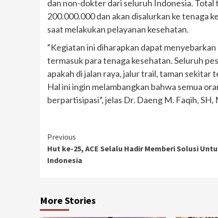
dan non-dokter dari seluruh Indonesia. Total
200.000.000 dan akan disalurkan ke tenaga k
saat melakukan pelayanan kesehatan.
“Kegiatan ini diharapkan dapat menyebarkan e
termasuk para tenaga kesehatan. Seluruh peser
apakah di jalan raya, jalur trail, taman sekitar 
Hal ini ingin melambangkan bahwa semua orang
berpartisipasi”, jelas Dr. Daeng M. Faqih, S
Continue
Previous
Hut ke-25, ACE Selalu Hadir Memberi Solusi Unt
Reading
Indonesia
More Stories