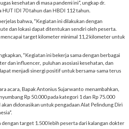
as kesehatan di masa pandemi ini”, ungkap dr.
a HUT IDI 70 tahun dan HBDI 112 tahun.
rjelas bahwa, “Kegiatan ini dilakukan dengan
te dan lokasi dapat ditentukan sendiri oleh peserta.
 mencapai target kilometer minimal 11,2 kilometer untuk
.
ngkapkan, “Kegiatan ini bekerja sama dengan berbagai
ter dan influencer, puluhan asosiasi kesehatan, dan
dapat menjadi sinergi positif untuk bersama-sama terus
gara acara, Bapak Antonius Sujarwanto menambahkan,
menyumbang Rp 50.000 pada kategori 1 dan Rp 75.000
l akan didonasikan untuk pengadaan Alat Pelindung Diri
esia”.
n dengan target 1.500 lebih peserta dari kalangan dokter