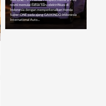
resmi memulai babak baru elektrifikasi di
mengawali
Indonesia dengan memperkenalkan Honda
Putaran 5 
Super-ONE pada ajang GAIKINDO Indonesia
Motorspor
International Auto...
yang...