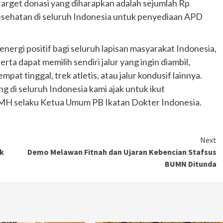
 target donasi yang diharapkan adalah sejumlah Rp
esehatan di seluruh Indonesia untuk penyediaan APD
nergi positif bagi seluruh lapisan masyarakat Indonesia,
ta dapat memilih sendiri jalur yang ingin diambil,
tempat tinggal, trek atletis, atau jalur kondusif lainnya.
 di seluruh Indonesia kami ajak untuk ikut
H, MH selaku Ketua Umum PB Ikatan Dokter Indonesia.
Next
uk
Demo Melawan Fitnah dan Ujaran Kebencian Stafsus
BUMN Ditunda
Otomotif
Ducati Collezione 100 Debut di
Mugello, Usung 10 Desain Bersejarah
2 months ago
Redaksi
JAK ONE – Perayaan satu abad perjalanan