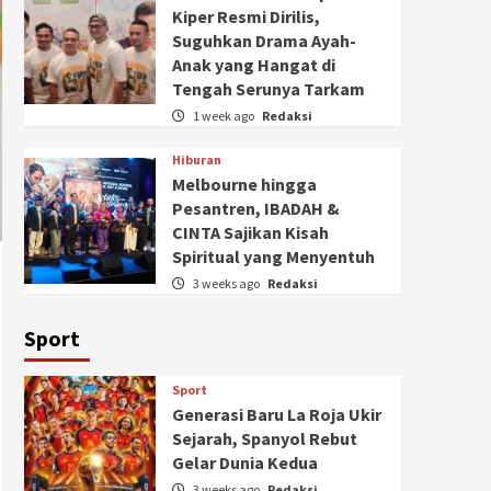
Kiper Resmi Dirilis,
Suguhkan Drama Ayah-
Anak yang Hangat di
Tengah Serunya Tarkam
1 week ago
Redaksi
Hiburan
Melbourne hingga
Pesantren, IBADAH &
CINTA Sajikan Kisah
Spiritual yang Menyentuh
3 weeks ago
Redaksi
Sport
Sport
Generasi Baru La Roja Ukir
Sejarah, Spanyol Rebut
Gelar Dunia Kedua
3 weeks ago
Redaksi