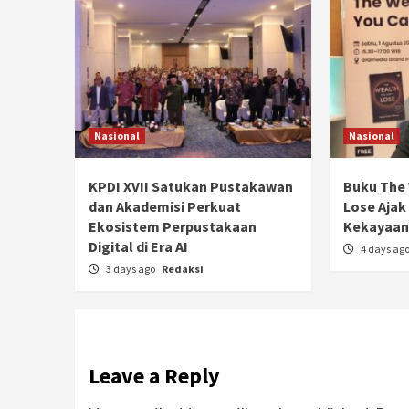
Nasional
Nasional
KPDI XVII Satukan Pustakawan
Buku The 
dan Akademisi Perkuat
Lose Ajak
Ekosistem Perpustakaan
Kekayaan 
Digital di Era AI
4 days ag
3 days ago
Redaksi
Leave a Reply