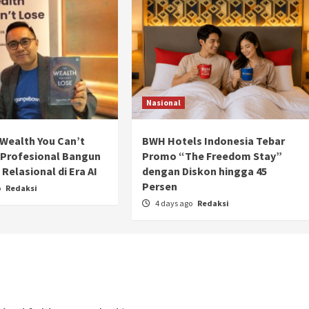
Ducati semakin istimewa dengan peluncuran
Collezione 100, sebuah koleksi motor edisi
terbatas yang mengangkat kembali sejumlah
livery paling...
Nasional
Wealth You Can’t
BWH Hotels Indonesia Tebar
 Profesional Bangun
Promo “The Freedom Stay”
Relasional di Era AI
dengan Diskon hingga 45
Persen
o
Redaksi
4 days ago
Redaksi