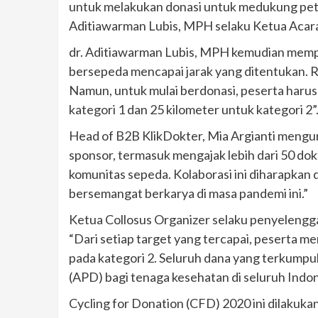
untuk melakukan donasi untuk medukung petug
Aditiawarman Lubis, MPH selaku Ketua Acar
dr. Aditiawarman Lubis, MPH kemudian mempe
bersepeda mencapai jarak yang ditentukan. Ru
Namun, untuk mulai berdonasi, peserta harus
kategori 1 dan 25 kilometer untuk kategori 2”
Head of B2B KlikDokter, Mia Argianti mengu
sponsor, termasuk mengajak lebih dari 50 dok
komunitas sepeda. Kolaborasi ini diharapkan 
bersemangat berkarya di masa pandemi ini.”
Ketua Collosus Organizer selaku penyeleng
“Dari setiap target yang tercapai, peserta 
pada kategori 2. Seluruh dana yang terkumpu
(APD) bagi tenaga kesehatan di seluruh Indon
Cycling for Donation (CFD) 2020 ini dilakuka