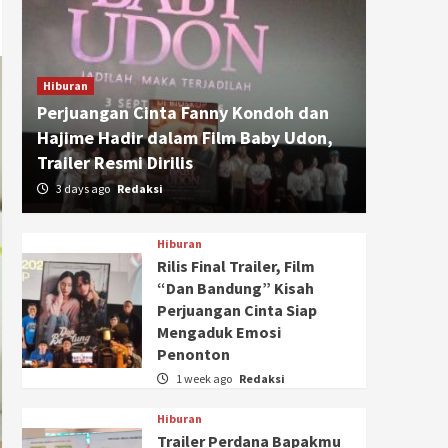
Hiburan
Perjuangan Cinta Fanny Kondoh dan
Hajime Hadir dalam Film Baby Udon,
Trailer Resmi Dirilis
3 days ago
Redaksi
Hiburan
Rilis Final Trailer, Film
“Dan Bandung” Kisah
Perjuangan Cinta Siap
Mengaduk Emosi
Penonton
1 week ago
Redaksi
Hiburan
Trailer Perdana Bapakmu