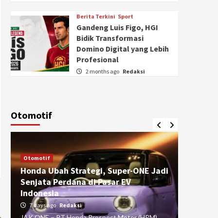
Berita Terkini
Sport
Gandeng Luis Figo, HGI
Bidik Transformasi
Domino Digital yang Lebih
Profesional
2 months ago
Redaksi
Otomotif
Otomotif
Otomotif
Honda Ubah Strategi, Super-ONE Jadi
Diva Is
Senjata Perdana di Pasar EV
pada Ku
Indonesia
Pasuru
7 days ago
Redaksi
4 weeks
JAK ONE – PT Honda Prospect Motor (HPM)
JAK ONE 