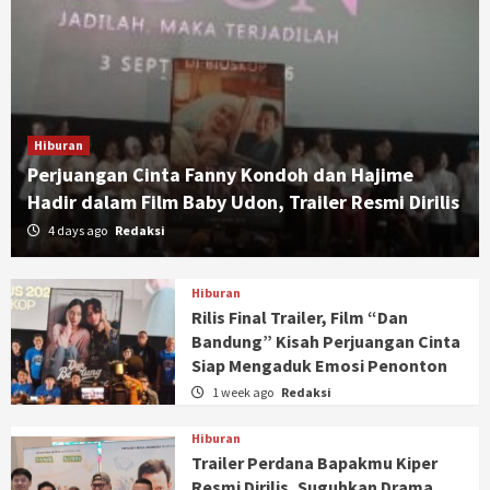
Hiburan
Perjuangan Cinta Fanny Kondoh dan Hajime
Hadir dalam Film Baby Udon, Trailer Resmi Dirilis
4 days ago
Redaksi
Hiburan
Rilis Final Trailer, Film “Dan
Bandung” Kisah Perjuangan Cinta
Siap Mengaduk Emosi Penonton
1 week ago
Redaksi
Hiburan
Trailer Perdana Bapakmu Kiper
Resmi Dirilis, Suguhkan Drama