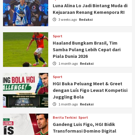
Luna Alina Lo Jadi Bintang Muda di
Kejuaraan Renang Kemenpora RI
3 weeks ago
Redaksi
Sport
Haaland Bungkam Brasil, Tim
Samba Pulang Lebih Cepat dari
Piala Dunia 2026
1 month ago
Redaksi
Sport
HGI Buka Peluang Meet & Greet
dengan Luís Figo Lewat Kompetisi
Juggling Bola
1 month ago
Redaksi
Berita Terkini
Sport
Gandeng Luis Figo, HGI Bidik
Transformasi Domino Digital