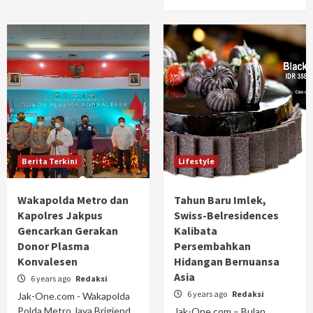
Berita Terkini
Lifestyle
Wakapolda Metro dan
Tahun Baru Imlek,
Kapolres Jakpus
Swiss-Belresidences
Gencarkan Gerakan
Kalibata
Donor Plasma
Persembahkan
Konvalesen
Hidangan Bernuansa
Asia
6 years ago
Redaksi
6 years ago
Redaksi
Jak-One.com - Wakapolda
Polda Metro Jaya Brigjend
Jak-One.com – Bulan