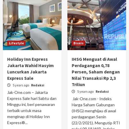
Lifestyle
Bisnis
Holiday Inn Express
IHSG Menguat di Awal
Jakarta Wahid Hasyim
Perdagangan 0,78
Luncurkan Jakarta
Persen, Saham dengan
Express Sale
Nilai Transaksi Rp 2,3
Triliun
5 years ago
Redaksi
5 years ago
Redaksi
Jak-One.com – Jakarta
Express Sale hari Sabtu dan
Jak-One.com - Indeks
Minggu ini, beri penawaran
Harga Saham Gabungan
terbaik untuk masa
(IHSG) menghijau di awal
menginap di Holiday Inn
perdagangan Senin
Express®...
(22/2/2021). Mengutip RTI
pukul 09.18 WIB, indeks