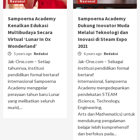
Nasional
Nasional
Sampoerna Academy
Sampoerna Academy
Kenalkan Edukasi
Dukung Inovator Muda
Multibudaya Secara
Melalui Teknologi dan
Virtual ‘Lunar In Ox
Inovasi di Steam Expo
Wonderland’
2021
5 years ago
Redaksi
6 years ago
Redaksi
Jak-One.com – Setiap
Jak-One.com – Sebagai
tahunnya, institusi
institusi pendidikan formal
pendidikan formal bertaraf
bertaraf
internasional Sampoerna
internasional, Sampoerna
Academy menggelar
Academy mengedepankan
perayaan tahun baru Lunar
pendekatan STEAM
yang melibatkan seluruh
(Science, Technology,
murid,...
Engineering,
Arts dan Mathematics) untuk
mendukung pengalaman
belajar lebih komprehensif
dan berfokus pada...