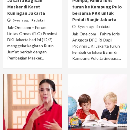
Jakarta Bagikan
Pompa, Fahira Idris
Masker di Karet
turun ke Kampung Pulo
Kuningan Jakarta
bersama PKK untuk
Peduli Banjir Jakarta
5 years ago
Redaksi
5 years ago
Redaksi
Jak-One.com – Forum
Lintas Ormas (FLO) Provinsi
Jak-One.com – Fahira Idris
DKI Jakarta hari ini (12/2)
Anggota DPD RI Dapil
menggelar kegiatan Rutin
Provinsi DKI Jakarta turun
Jum’at berkah dengan
kembali ke lokasi Banjir di
Pembagian Masker...
Kampung Pulo Jatinegara...