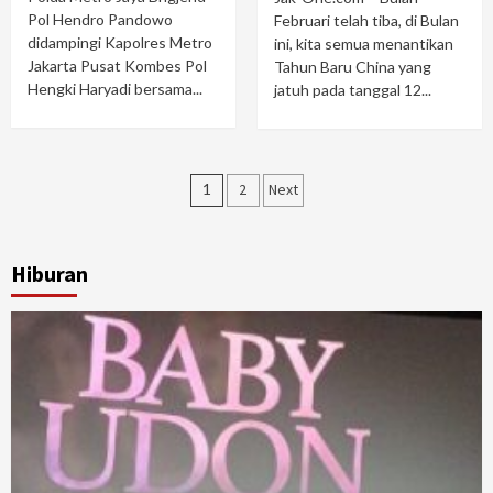
Pol Hendro Pandowo
Februari telah tiba, di Bulan
didampingi Kapolres Metro
ini, kita semua menantikan
Jakarta Pusat Kombes Pol
Tahun Baru China yang
Hengki Haryadi bersama...
jatuh pada tanggal 12...
Posts
1
2
Next
navigation
Hiburan