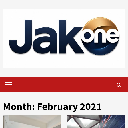
Skip
to
content
Primary
Menu
Month:
February 2021