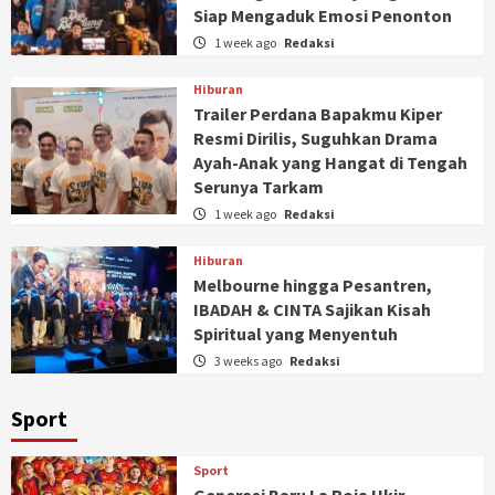
Siap Mengaduk Emosi Penonton
1 week ago
Redaksi
Hiburan
Trailer Perdana Bapakmu Kiper
Resmi Dirilis, Suguhkan Drama
Ayah-Anak yang Hangat di Tengah
Serunya Tarkam
1 week ago
Redaksi
Hiburan
Melbourne hingga Pesantren,
IBADAH & CINTA Sajikan Kisah
Spiritual yang Menyentuh
3 weeks ago
Redaksi
Sport
Sport
Generasi Baru La Roja Ukir