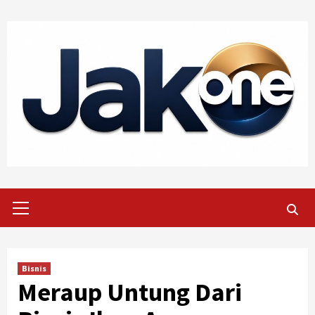
Skip
to
content
Primary
Menu
Bisnis
Meraup Untung Dari