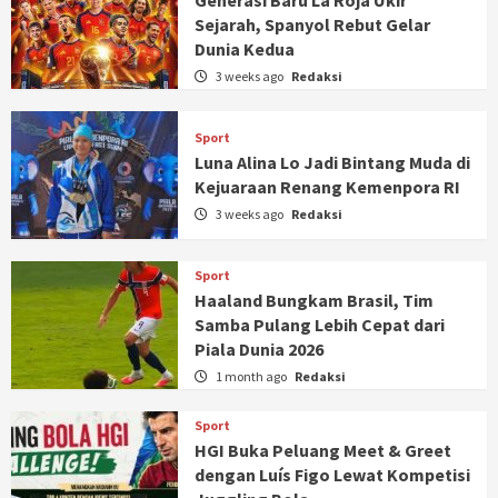
Sejarah, Spanyol Rebut Gelar
Dunia Kedua
3 weeks ago
Redaksi
Sport
Luna Alina Lo Jadi Bintang Muda di
Kejuaraan Renang Kemenpora RI
3 weeks ago
Redaksi
Sport
Haaland Bungkam Brasil, Tim
Samba Pulang Lebih Cepat dari
Piala Dunia 2026
1 month ago
Redaksi
Sport
HGI Buka Peluang Meet & Greet
dengan Luís Figo Lewat Kompetisi