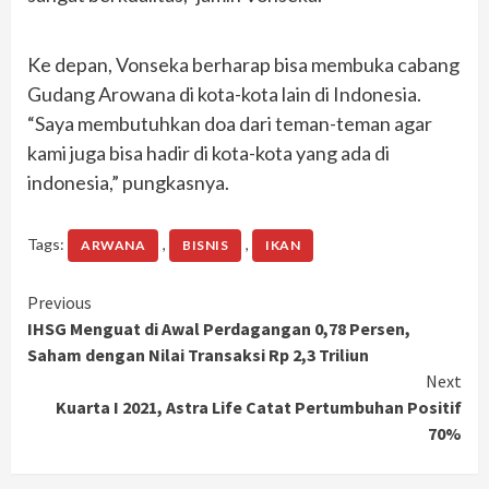
Ke depan, Vonseka berharap bisa membuka cabang
Gudang Arowana di kota-kota lain di Indonesia.
“Saya membutuhkan doa dari teman-teman agar
kami juga bisa hadir di kota-kota yang ada di
indonesia,” pungkasnya.
Tags:
,
,
ARWANA
BISNIS
IKAN
Continue
Previous
IHSG Menguat di Awal Perdagangan 0,78 Persen,
Reading
Saham dengan Nilai Transaksi Rp 2,3 Triliun
Next
Kuarta I 2021, Astra Life Catat Pertumbuhan Positif
70%