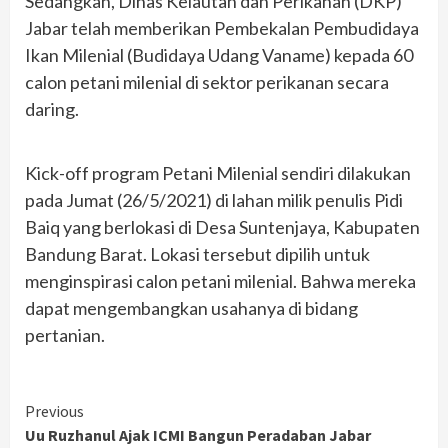
Sedangkan, Dinas Kelautan dan Perikanan (DKP)
Jabar telah memberikan Pembekalan Pembudidaya
Ikan Milenial (Budidaya Udang Vaname) kepada 60
calon petani milenial di sektor perikanan secara
daring.
Kick-off program Petani Milenial sendiri dilakukan
pada Jumat (26/5/2021) di lahan milik penulis Pidi
Baiq yang berlokasi di Desa Suntenjaya, Kabupaten
Bandung Barat. Lokasi tersebut dipilih untuk
menginspirasi calon petani milenial. Bahwa mereka
dapat mengembangkan usahanya di bidang
pertanian.
Continue
Previous
Uu Ruzhanul Ajak ICMI Bangun Peradaban Jabar
Reading