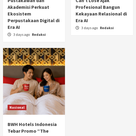
Pustakawan dan
Can’t Lose Ajak
Akademisi Perkuat
Profesional Bangun
Ekosistem
Kekayaan Relasional di
Perpustakaan Digital di
Era AI
Era AI
3 days ago
Redaksi
3 days ago
Redaksi
Nasional
BWH Hotels Indonesia
Tebar Promo “The