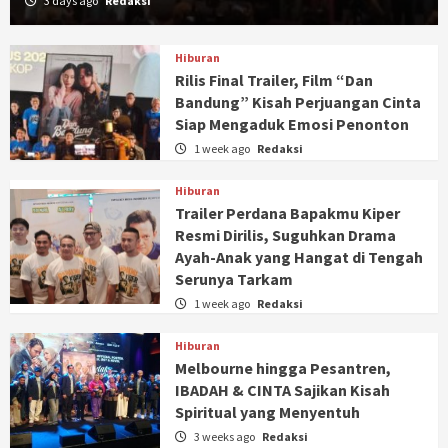
3 days ago
Redaksi
Hiburan
Rilis Final Trailer, Film “Dan
Bandung” Kisah Perjuangan Cinta
Siap Mengaduk Emosi Penonton
1 week ago
Redaksi
Hiburan
Trailer Perdana Bapakmu Kiper
Resmi Dirilis, Suguhkan Drama
Ayah-Anak yang Hangat di Tengah
Serunya Tarkam
1 week ago
Redaksi
Hiburan
Melbourne hingga Pesantren,
IBADAH & CINTA Sajikan Kisah
Spiritual yang Menyentuh
3 weeks ago
Redaksi