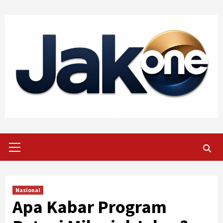
Skip
to
content
Primary
Menu
Nasional
Apa Kabar Program