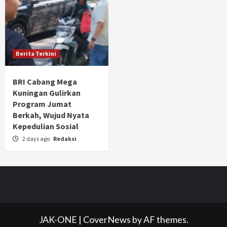
Berita Terkini
BRI Cabang Mega
Kuningan Gulirkan
Program Jumat
Berkah, Wujud Nyata
Kepedulian Sosial
2 days ago
Redaksi
JAK-ONE
|
CoverNews
by AF themes.