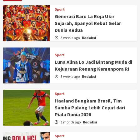
Sport
Generasi Baru La Roja Ukir
Sejarah, Spanyol Rebut Gelar
Dunia Kedua
3 weeks ago
Redaksi
Sport
Luna Alina Lo Jadi Bintang Muda di
Kejuaraan Renang Kemenpora RI
3 weeks ago
Redaksi
Sport
Haaland Bungkam Brasil, Tim
Samba Pulang Lebih Cepat dari
Piala Dunia 2026
1 month ago
Redaksi
Sport