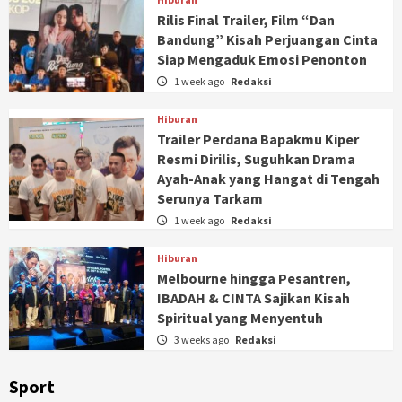
Rilis Final Trailer, Film “Dan
Bandung” Kisah Perjuangan Cinta
Siap Mengaduk Emosi Penonton
1 week ago
Redaksi
Hiburan
Trailer Perdana Bapakmu Kiper
Resmi Dirilis, Suguhkan Drama
Ayah-Anak yang Hangat di Tengah
Serunya Tarkam
1 week ago
Redaksi
Hiburan
Melbourne hingga Pesantren,
IBADAH & CINTA Sajikan Kisah
Spiritual yang Menyentuh
3 weeks ago
Redaksi
Sport