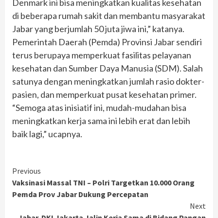
Denmark ini bisa meningkatkan kualitas kesehatan
di beberapa rumah sakit dan membantu masyarakat
Jabar yang berjumlah 50 juta jiwa ini,” katanya.
Pemerintah Daerah (Pemda) Provinsi Jabar sendiri
terus berupaya memperkuat fasilitas pelayanan
kesehatan dan Sumber Daya Manusia (SDM). Salah
satunya dengan meningkatkan jumlah rasio dokter-
pasien, dan memperkuat pusat kesehatan primer.
“Semoga atas inisiatif ini, mudah-mudahan bisa
meningkatkan kerja sama ini lebih erat dan lebih
baik lagi,” ucapnya.
Continue
Previous
Vaksinasi Massal TNI – Polri Targetkan 10.000 Orang
Reading
Pemda Prov Jabar Dukung Percepatan
Next
Jabar-DKI Jakarta Jalin Kerja Sama di Bidang Pangan