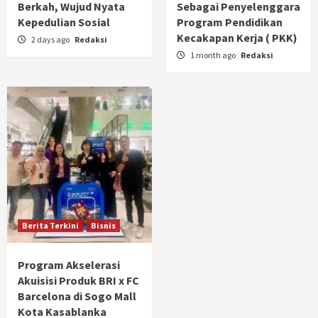
Berkah, Wujud Nyata
Sebagai Penyelenggara
Kepedulian Sosial
Program Pendidikan
Kecakapan Kerja ( PKK)
2 days ago
Redaksi
1 month ago
Redaksi
Berita Terkini
Bisnis
Program Akselerasi
Akuisisi Produk BRI x FC
Barcelona di Sogo Mall
Kota Kasablanka