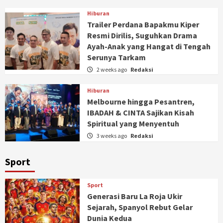
Hiburan
Trailer Perdana Bapakmu Kiper
Resmi Dirilis, Suguhkan Drama
Ayah-Anak yang Hangat di Tengah
Serunya Tarkam
2 weeks ago
Redaksi
Hiburan
Melbourne hingga Pesantren,
IBADAH & CINTA Sajikan Kisah
Spiritual yang Menyentuh
3 weeks ago
Redaksi
Sport
Sport
Generasi Baru La Roja Ukir
Sejarah, Spanyol Rebut Gelar
Dunia Kedua