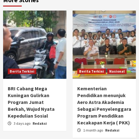
Berita Terkini
Berita Terkini
Nasional
BRI Cabang Mega
Kementerian
Kuningan Gulirkan
Pendidikan menunjuk
Program Jumat
Aero Astra Akademia
Berkah, Wujud Nyata
Sebagai Penyelenggara
Kepedulian Sosial
Program Pendidikan
Kecakapan Kerja ( PKK)
3 days ago
Redaksi
1 month ago
Redaksi