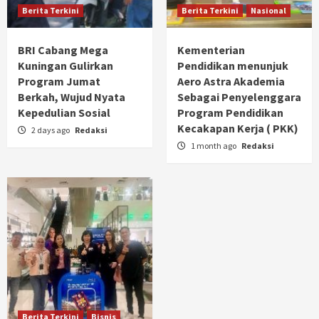
Berita Terkini
Berita Terkini
Nasional
BRI Cabang Mega
Kementerian
Kuningan Gulirkan
Pendidikan menunjuk
Program Jumat
Aero Astra Akademia
Berkah, Wujud Nyata
Sebagai Penyelenggara
Kepedulian Sosial
Program Pendidikan
Kecakapan Kerja ( PKK)
2 days ago
Redaksi
1 month ago
Redaksi
Berita Terkini
Bisnis