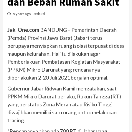
dan Beban Rumah Sakit
5 years ago
Redaksi
Jak-One.com
BANDUNG – Pemerintah Daerah
(Pemda) Provinsi Jawa Barat (Jabar) terus
berupaya menyiapkan ruang isolasi terpusat di desa
maupun kelurahan. Hal itu dilakukan agar
Pemberlakuan Pembatasan Kegiatan Masyarakat
(PPKM) Mikro Darurat yang rencananya
diberlakukan 2-20 Juli 2021 berjalan optimal.
Gubernur Jabar Ridwan Kamil mengatakan, saat
PPKM Mikro Darurat berlaku, Rukun Tangga (RT)
yang berstatus Zona Merah atau Risiko Tinggi
diwajibkan memiliki satu orang untuk melakukan
tracing.
“Rencananya akan ada 700 RT di Jabar yang