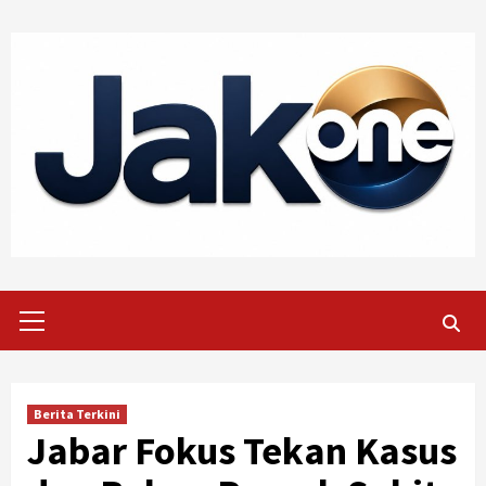
Skip
to
content
Primary
Menu
Berita Terkini
Jabar Fokus Tekan Kasus