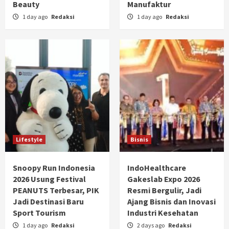
Beauty
Manufaktur
1 day ago
Redaksi
1 day ago
Redaksi
Lifestyle
Bisnis
Snoopy Run Indonesia
IndoHealthcare
2026 Usung Festival
Gakeslab Expo 2026
PEANUTS Terbesar, PIK
Resmi Bergulir, Jadi
Jadi Destinasi Baru
Ajang Bisnis dan Inovasi
Sport Tourism
Industri Kesehatan
1 day ago
Redaksi
2 days ago
Redaksi