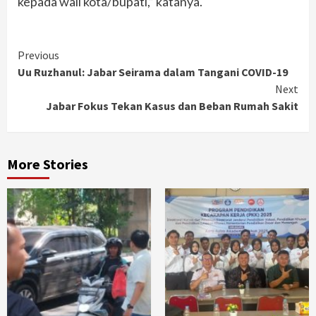
kepada wali kota/bupati,” katanya.
Continue
Previous
Uu Ruzhanul: Jabar Seirama dalam Tangani COVID-19
Reading
Next
Jabar Fokus Tekan Kasus dan Beban Rumah Sakit
More Stories