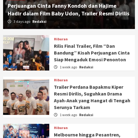
Perjuangan Cinta Fanny Kondoh dan Hajime
Hadir dalam Film Baby Udon, Trailer Resmi Dirilis
3 days ago
Redaksi
Hiburan
Rilis Final Trailer, Film “Dan
Bandung” Kisah Perjuangan Cinta
Siap Mengaduk Emosi Penonton
1 week ago
Redaksi
Hiburan
Trailer Perdana Bapakmu Kiper
Resmi Dirilis, Suguhkan Drama
Ayah-Anak yang Hangat di Tengah
Serunya Tarkam
1 week ago
Redaksi
Hiburan
Melbourne hingga Pesantren,