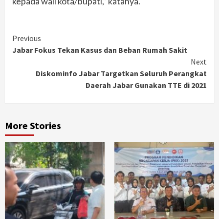
kepada wali kota/bupati,” katanya.
Continue
Previous
Jabar Fokus Tekan Kasus dan Beban Rumah Sakit
Reading
Next
Diskominfo Jabar Targetkan Seluruh Perangkat
Daerah Jabar Gunakan TTE di 2021
More Stories