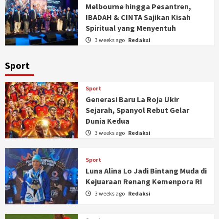
Melbourne hingga Pesantren,
IBADAH & CINTA Sajikan Kisah
Spiritual yang Menyentuh
3 weeks ago
Redaksi
Sport
Sport
Generasi Baru La Roja Ukir
Sejarah, Spanyol Rebut Gelar
Dunia Kedua
3 weeks ago
Redaksi
Sport
Luna Alina Lo Jadi Bintang Muda di
Kejuaraan Renang Kemenpora RI
3 weeks ago
Redaksi