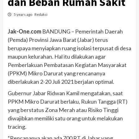
dan Beban Rumah Sakit
5 years ago
Redaksi
Jak-One.com
BANDUNG – Pemerintah Daerah
(Pemda) Provinsi Jawa Barat (Jabar) terus
berupaya menyiapkan ruang isolasi terpusat di desa
maupun kelurahan. Hal itu dilakukan agar
Pemberlakuan Pembatasan Kegiatan Masyarakat
(PPKM) Mikro Darurat yang rencananya
diberlakukan 2-20 Juli 2021 berjalan optimal.
Gubernur Jabar Ridwan Kamil mengatakan, saat
PPKM Mikro Darurat berlaku, Rukun Tangga (RT)
yang berstatus Zona Merah atau Risiko Tinggi
diwajibkan memiliki satu orang untuk melakukan
tracing.
“Rencananya akan ada 700 RT di Jabar yang