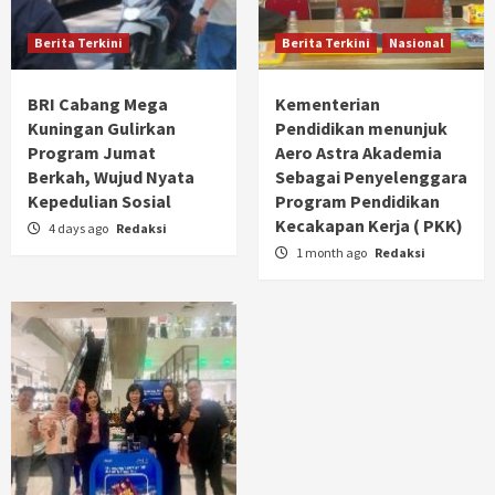
Berita Terkini
Berita Terkini
Nasional
BRI Cabang Mega
Kementerian
Kuningan Gulirkan
Pendidikan menunjuk
Program Jumat
Aero Astra Akademia
Berkah, Wujud Nyata
Sebagai Penyelenggara
Kepedulian Sosial
Program Pendidikan
Kecakapan Kerja ( PKK)
4 days ago
Redaksi
1 month ago
Redaksi