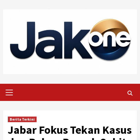
Skip
to
content
Primary
Menu
Berita Terkini
Jabar Fokus Tekan Kasus