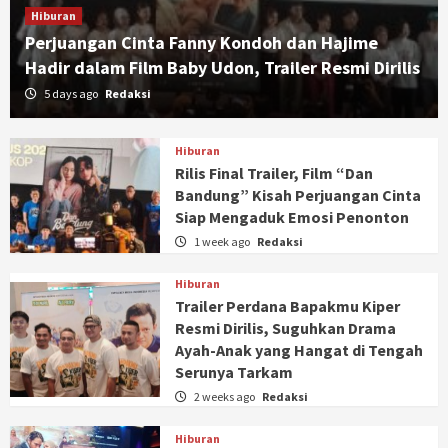
Hiburan
Perjuangan Cinta Fanny Kondoh dan Hajime
Hadir dalam Film Baby Udon, Trailer Resmi Dirilis
5 days ago
Redaksi
Hiburan
Rilis Final Trailer, Film “Dan
Bandung” Kisah Perjuangan Cinta
Siap Mengaduk Emosi Penonton
1 week ago
Redaksi
Hiburan
Trailer Perdana Bapakmu Kiper
Resmi Dirilis, Suguhkan Drama
Ayah-Anak yang Hangat di Tengah
Serunya Tarkam
2 weeks ago
Redaksi
Hiburan