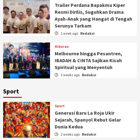
Trailer Perdana Bapakmu Kiper
Resmi Dirilis, Suguhkan Drama
Ayah-Anak yang Hangat di Tengah
Serunya Tarkam
1 week ago
Redaksi
Hiburan
Melbourne hingga Pesantren,
IBADAH & CINTA Sajikan Kisah
Spiritual yang Menyentuh
3 weeks ago
Redaksi
Sport
Sport
Generasi Baru La Roja Ukir
Sejarah, Spanyol Rebut Gelar
Dunia Kedua
2 weeks ago
Redaksi