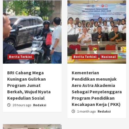
Berita Terkini
Berita Terkini
Nasional
BRI Cabang Mega
Kementerian
Kuningan Gulirkan
Pendidikan menunjuk
Program Jumat
Aero Astra Akademia
Berkah, Wujud Nyata
Sebagai Penyelenggara
Kepedulian Sosial
Program Pendidikan
Kecakapan Kerja ( PKK)
20 hours ago
Redaksi
1 month ago
Redaksi