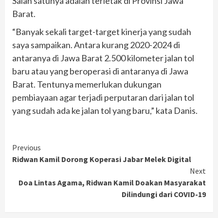
Salah satunya adalah terletak di Provinsi Jawa
Barat.
“Banyak sekali target-target kinerja yang sudah
saya sampaikan. Antara kurang 2020-2024 di
antaranya di Jawa Barat 2.500 kilometer jalan tol
baru atau yang beroperasi di antaranya di Jawa
Barat. Tentunya memerlukan dukungan
pembiayaan agar terjadi perputaran dari jalan tol
yang sudah ada ke jalan tol yang baru,” kata Danis.
Continue
Previous
Ridwan Kamil Dorong Koperasi Jabar Melek Digital
Reading
Next
Doa Lintas Agama, Ridwan Kamil Doakan Masyarakat
Dilindungi dari COVID-19