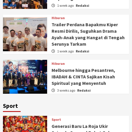
1 week ago
Redaksi
Hiburan
Trailer Perdana Bapakmu Kiper
Resmi Dirilis, Suguhkan Drama
Ayah-Anak yang Hangat di Tengah
Serunya Tarkam
1 week ago
Redaksi
Hiburan
Melbourne hingga Pesantren,
IBADAH & CINTA Sajikan Kisah
Spiritual yang Menyentuh
3 weeks ago
Redaksi
Sport
Sport
Generasi Baru La Roja Ukir