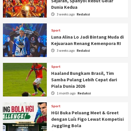
Sejarah, Spanyol Rebut Gelar
Dunia Kedua
3 weeks ago
Redaksi
Sport
Luna Alina Lo Jadi Bintang Muda di
Kejuaraan Renang Kemenpora RI
3 weeks ago
Redaksi
Sport
Haaland Bungkam Brasil, Tim
Samba Pulang Lebih Cepat dari
Piala Dunia 2026
1 month ago
Redaksi
Sport
HGI Buka Peluang Meet & Greet
dengan Luís Figo Lewat Kompetisi
Juggling Bola