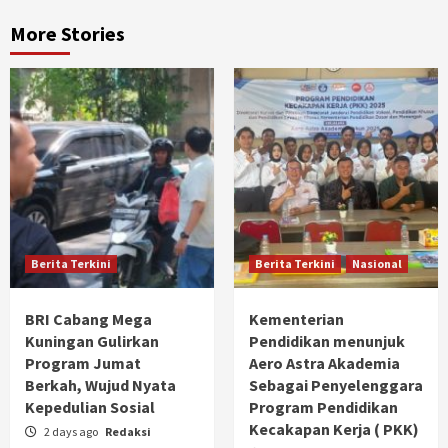
More Stories
Berita Terkini
Berita Terkini
Nasional
BRI Cabang Mega
Kementerian
Kuningan Gulirkan
Pendidikan menunjuk
Program Jumat
Aero Astra Akademia
Berkah, Wujud Nyata
Sebagai Penyelenggara
Kepedulian Sosial
Program Pendidikan
Kecakapan Kerja ( PKK)
2 days ago
Redaksi