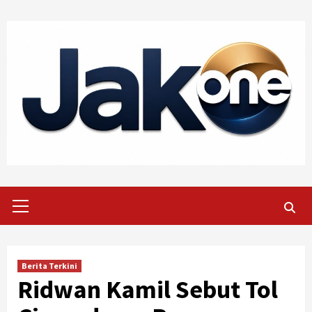
Skip
to
content
Primary
Menu
Berita Terkini
Ridwan Kamil Sebut Tol