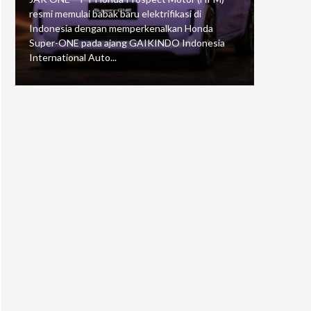
resmi memulai babak baru elektrifikasi di
mengawali
Indonesia dengan memperkenalkan Honda
Putaran 5 
Super-ONE pada ajang GAIKINDO Indonesia
Motorspor
International Auto...
yang...