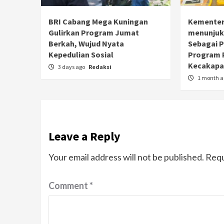
BRI Cabang Mega Kuningan
Kementer
Gulirkan Program Jumat
menunjuk
Berkah, Wujud Nyata
Sebagai 
Kepedulian Sosial
Program 
Kecakapan
3 days ago
Redaksi
1 month 
Leave a Reply
Your email address will not be published.
Requ
Comment
*