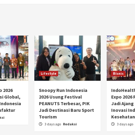
Lifestyle
Bisnis
o 2026
Snoopy Run Indonesia
IndoHealt
si Global,
2026 Usung Festival
Expo 2026 
 Indonesia
PEANUTS Terbesar, PIK
Jadi Ajang
ufaktur
Jadi Destinasi Baru Sport
Inovasi Ind
Tourism
Kesehatan
ksi
3 days ago
Redaksi
3 days ago