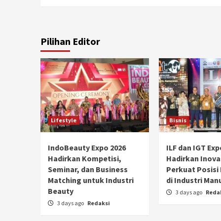
Pilihan Editor
Lifestyle
Bisnis
IndoBeauty Expo 2026
ILF dan IGT Exp
Hadirkan Kompetisi,
Hadirkan Inova
Seminar, dan Business
Perkuat Posisi
Matching untuk Industri
di Industri Man
Beauty
3 days ago
Reda
3 days ago
Redaksi