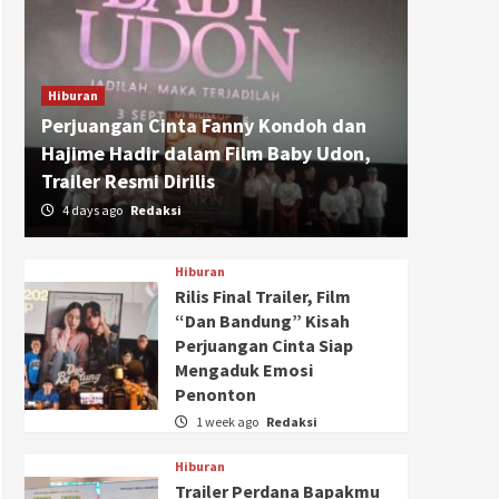
Hiburan
Perjuangan Cinta Fanny Kondoh dan
Hajime Hadir dalam Film Baby Udon,
Trailer Resmi Dirilis
4 days ago
Redaksi
Hiburan
Rilis Final Trailer, Film
“Dan Bandung” Kisah
Perjuangan Cinta Siap
Mengaduk Emosi
Penonton
1 week ago
Redaksi
Hiburan
Trailer Perdana Bapakmu