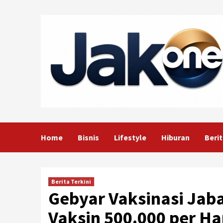
Skip
to
content
Home
Bisnis
Lifestyle
Hiburan
Berit
Berita Terkini
Gebyar Vaksinasi Jaba
Vaksin 500.000 per Ha