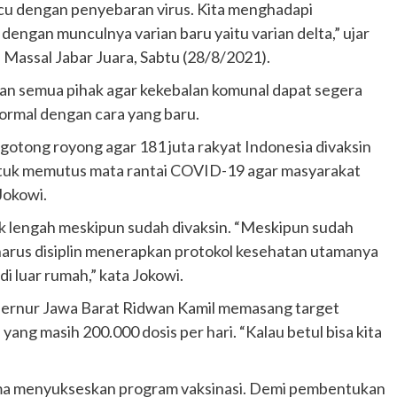
acu dengan penyebaran virus. Kita menghadapi
 dengan munculnya varian baru yaitu varian delta,” ujar
Massal Jabar Juara, Sabtu (28/8/2021).
an semua pihak agar kekebalan komunal dapat segera
normal dengan cara yang baru.
s gotong royong agar 181 juta rakyat Indonesia divaksin
ntuk memutus mata rantai COVID-19 agar masyarakat
Jokowi.
k lengah meskipun sudah divaksin. “Meskipun sudah
 harus disiplin menerapkan protokol kesehatan utamanya
 luar rumah,” kata Jokowi.
bernur Jawa Barat Ridwan Kamil memasang target
n yang masih 200.000 dosis per hari. “Kalau betul bisa kita
a menyukseskan program vaksinasi. Demi pembentukan