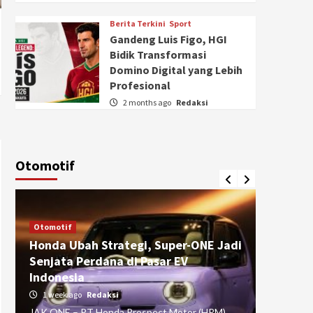
Berita Terkini
Sport
Gandeng Luis Figo, HGI
Bidik Transformasi
Domino Digital yang Lebih
Profesional
2 months ago
Redaksi
Otomotif
Otomotif
Otomotif
Honda Ubah Strategi, Super-ONE Jadi
Diva Is
Senjata Perdana di Pasar EV
pada Ku
Indonesia
Pasuru
1 week ago
Redaksi
4 weeks
JAK ONE – PT Honda Prospect Motor (HPM)
JAK ONE 