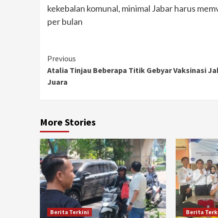
kekebalan komunal, minimal Jabar harus memvak
per bulan
Continue
Previous
Atalia Tinjau Beberapa Titik Gebyar Vaksinasi Ja
Reading
Juara
More Stories
Berita Terkini
Berita Terk