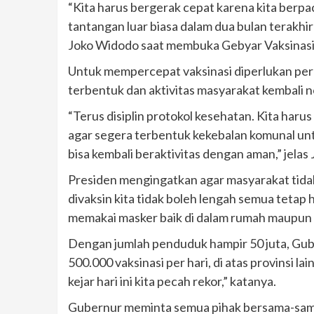
“Kita harus bergerak cepat karena kita berp
tantangan luar biasa dalam dua bulan terakhir
Joko Widodo saat membuka Gebyar Vaksinasi 
Untuk mempercepat vaksinasi diperlukan per
terbentuk dan aktivitas masyarakat kembali 
“Terus disiplin protokol kesehatan. Kita haru
agar segera terbentuk kekebalan komunal u
bisa kembali beraktivitas dengan aman,” jelas 
Presiden mengingatkan agar masyarakat tida
divaksin kita tidak boleh lengah semua tetap
memakai masker baik di dalam rumah maupun di
Dengan jumlah penduduk hampir 50 juta, Gu
500.000 vaksinasi per hari, di atas provinsi lai
kejar hari ini kita pecah rekor,” katanya.
Gubernur meminta semua pihak bersama-sam