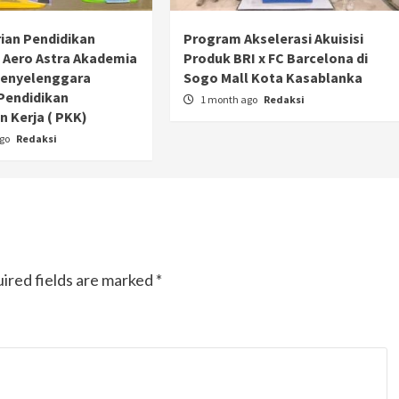
ian Pendidikan
Program Akselerasi Akuisisi
 Aero Astra Akademia
Produk BRI x FC Barcelona di
Penyelenggara
Sogo Mall Kota Kasablanka
Pendidikan
1 month ago
Redaksi
 Kerja ( PKK)
ago
Redaksi
ired fields are marked
*
Otomotif
Ducati Collezione 100 Debut di
Mugello, Usung 10 Desain Bersejarah
2 months ago
Redaksi
JAK ONE – Perayaan satu abad perjalanan