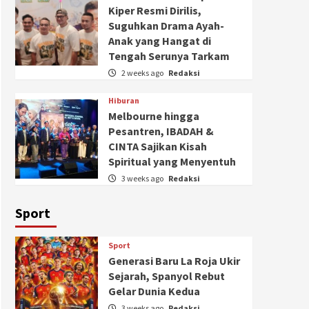
Kiper Resmi Dirilis,
Suguhkan Drama Ayah-
Anak yang Hangat di
Tengah Serunya Tarkam
2 weeks ago
Redaksi
Hiburan
Melbourne hingga
Pesantren, IBADAH &
CINTA Sajikan Kisah
Spiritual yang Menyentuh
3 weeks ago
Redaksi
Sport
Sport
Generasi Baru La Roja Ukir
Sejarah, Spanyol Rebut
Gelar Dunia Kedua
3 weeks ago
Redaksi