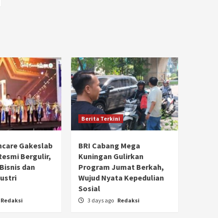
Berita Terkini
hcare Gakeslab
BRI Cabang Mega
Resmi Bergulir,
Kuningan Gulirkan
 Bisnis dan
Program Jumat Berkah,
ustri
Wujud Nyata Kepedulian
Sosial
Redaksi
3 days ago
Redaksi