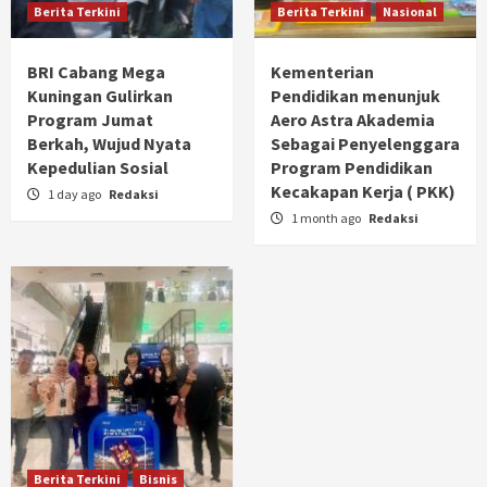
Berita Terkini
Berita Terkini
Nasional
BRI Cabang Mega
Kementerian
Kuningan Gulirkan
Pendidikan menunjuk
Program Jumat
Aero Astra Akademia
Berkah, Wujud Nyata
Sebagai Penyelenggara
Kepedulian Sosial
Program Pendidikan
Kecakapan Kerja ( PKK)
1 day ago
Redaksi
1 month ago
Redaksi
Berita Terkini
Bisnis