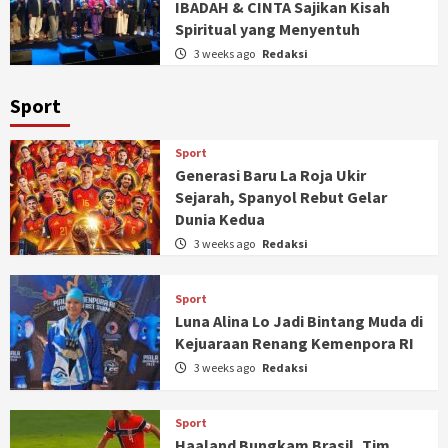
IBADAH & CINTA Sajikan Kisah
Spiritual yang Menyentuh
3 weeks ago
Redaksi
Sport
Sport
Generasi Baru La Roja Ukir
Sejarah, Spanyol Rebut Gelar
Dunia Kedua
3 weeks ago
Redaksi
Sport
Luna Alina Lo Jadi Bintang Muda di
Kejuaraan Renang Kemenpora RI
3 weeks ago
Redaksi
Sport
Haaland Bungkam Brasil, Tim