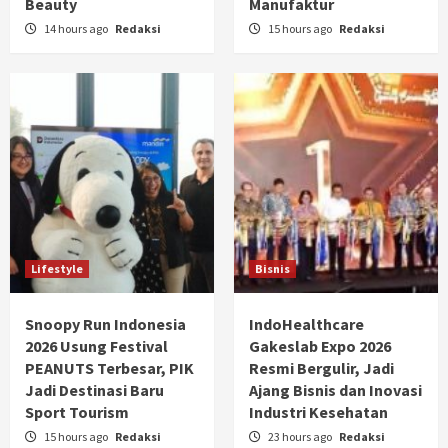
Beauty
Manufaktur
14 hours ago
Redaksi
15 hours ago
Redaksi
Lifestyle
Bisnis
Snoopy Run Indonesia
IndoHealthcare
2026 Usung Festival
Gakeslab Expo 2026
PEANUTS Terbesar, PIK
Resmi Bergulir, Jadi
Jadi Destinasi Baru
Ajang Bisnis dan Inovasi
Sport Tourism
Industri Kesehatan
15 hours ago
Redaksi
23 hours ago
Redaksi