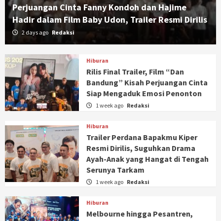
Perjuangan Cinta Fanny Kondoh dan Hajime
Hadir dalam Film Baby Udon, Trailer Resmi Dirilis
2 days ago
Redaksi
Hiburan
Rilis Final Trailer, Film “Dan
Bandung” Kisah Perjuangan Cinta
Siap Mengaduk Emosi Penonton
1 week ago
Redaksi
Hiburan
Trailer Perdana Bapakmu Kiper
Resmi Dirilis, Suguhkan Drama
Ayah-Anak yang Hangat di Tengah
Serunya Tarkam
1 week ago
Redaksi
Hiburan
Melbourne hingga Pesantren,