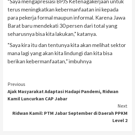
“Saya mengapresiasi BPJS Ketenagakerjaan untuk
terus meningkatkan kebermanfaatan ini kepada
para pekerja formal maupun informal. Karena Jawa
Barat baru mendekati 30 persen dari total yang
seharusnya bisa kita lakukan,” katanya.
“Saya kira itu dan tentunya kita akan melihat sektor
mana lagi yang akan kita lindungi dan kita bisa
berikan kebermanfaatan,” imbuhnya
Continue
Previous
Ajak Masyarakat Adaptasi Hadapi Pandemi, Ridwan
Reading
Kamil Luncurkan CAP Jabar
Next
Ridwan Kamil: PTM Jabar September di Daerah PPKM
Level 2