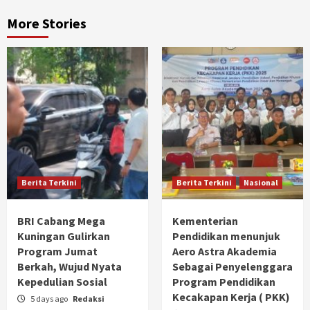
More Stories
Berita Terkini
Berita Terkini
Nasional
BRI Cabang Mega
Kementerian
Kuningan Gulirkan
Pendidikan menunjuk
Program Jumat
Aero Astra Akademia
Berkah, Wujud Nyata
Sebagai Penyelenggara
Kepedulian Sosial
Program Pendidikan
Kecakapan Kerja ( PKK)
5 days ago
Redaksi