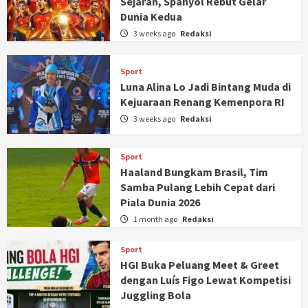
Sejarah, Spanyol Rebut Gelar
Dunia Kedua
3 weeks ago
Redaksi
Sport
Luna Alina Lo Jadi Bintang Muda di
Kejuaraan Renang Kemenpora RI
3 weeks ago
Redaksi
Sport
Haaland Bungkam Brasil, Tim
Samba Pulang Lebih Cepat dari
Piala Dunia 2026
1 month ago
Redaksi
Sport
HGI Buka Peluang Meet & Greet
dengan Luís Figo Lewat Kompetisi
Juggling Bola