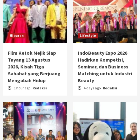
Hiburan
Lifestyle
Film Ketok Mejik Siap
IndoBeauty Expo 2026
Tayang 13 Agustus
Hadirkan Kompetisi,
2026, Kisah Tiga
Seminar, dan Business
Sahabat yang Berjuang
Matching untuk Industri
Mengubah Hidup
Beauty
1 hour ago
Redaksi
4 days ago
Redaksi