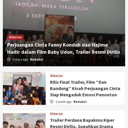
Hiburan
Perjuangan Cinta Fanny Kondoh dan Hajime
Hadir dalam Film Baby Udon, Trailer Resmi Dirilis
5 days ago
Redaksi
Hiburan
Rilis Final Trailer, Film “Dan
Bandung” Kisah Perjuangan Cinta
Siap Mengaduk Emosi Penonton
1 week ago
Redaksi
Hiburan
Trailer Perdana Bapakmu Kiper
Resmi Dirilis, Suguhkan Drama