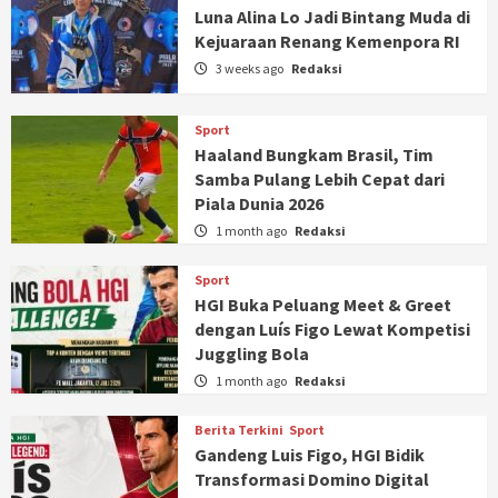
Luna Alina Lo Jadi Bintang Muda di
Kejuaraan Renang Kemenpora RI
3 weeks ago
Redaksi
Sport
Haaland Bungkam Brasil, Tim
Samba Pulang Lebih Cepat dari
Piala Dunia 2026
1 month ago
Redaksi
Sport
HGI Buka Peluang Meet & Greet
dengan Luís Figo Lewat Kompetisi
Juggling Bola
1 month ago
Redaksi
Berita Terkini
Sport
Gandeng Luis Figo, HGI Bidik
Transformasi Domino Digital