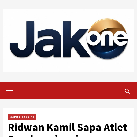
Skip
to
content
Primary
Menu
Berita Terkini
Ridwan Kamil Sapa Atlet