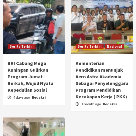
Berita Terkini
Berita Terkini
Nasional
BRI Cabang Mega
Kementerian
Kuningan Gulirkan
Pendidikan menunjuk
Program Jumat
Aero Astra Akademia
Berkah, Wujud Nyata
Sebagai Penyelenggara
Kepedulian Sosial
Program Pendidikan
Kecakapan Kerja ( PKK)
4 days ago
Redaksi
1 month ago
Redaksi