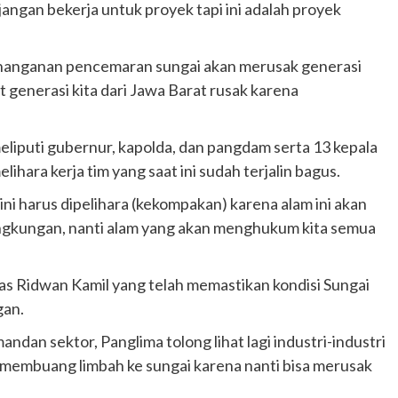
jangan bekerja untuk proyek tapi ini adalah proyek
penanganan pencemaran sungai akan merusak generasi
at generasi kita dari Jawa Barat rusak karena
eliputi gubernur, kapolda, dan pangdam serta 13 kepala
ihara kerja tim yang saat ini sudah terjalin bagus.
ni harus dipelihara (kekompakan) karena alam ini akan
 lingkungan, nanti alam yang akan menghukum kita semua
 Ridwan Kamil yang telah memastikan kondisi Sungai
gan.
ndan sektor, Panglima tolong lihat lagi industri-industri
gi membuang limbah ke sungai karena nanti bisa merusak