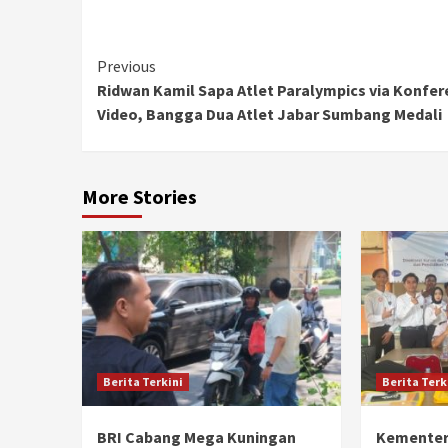
Continue
Previous
Ridwan Kamil Sapa Atlet Paralympics via Konfer
Reading
Video, Bangga Dua Atlet Jabar Sumbang Medali
More Stories
Berita Terkini
Berita Terk
BRI Cabang Mega Kuningan
Kementer