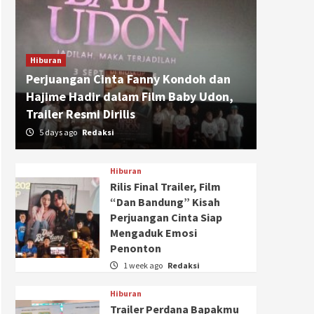
Hiburan
Perjuangan Cinta Fanny Kondoh dan
Hajime Hadir dalam Film Baby Udon,
Trailer Resmi Dirilis
5 days ago
Redaksi
Hiburan
Rilis Final Trailer, Film
“Dan Bandung” Kisah
Perjuangan Cinta Siap
Mengaduk Emosi
Penonton
1 week ago
Redaksi
Hiburan
Trailer Perdana Bapakmu