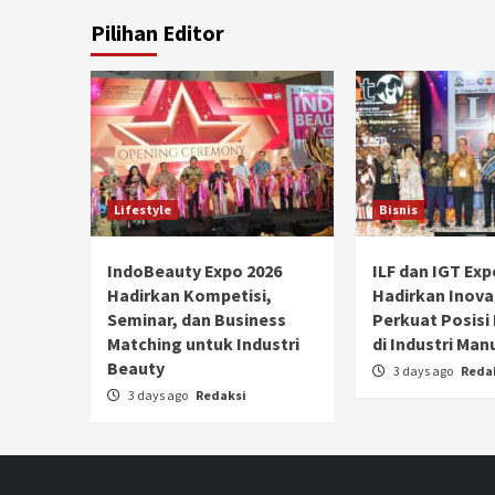
Pilihan Editor
Lifestyle
Bisnis
IndoBeauty Expo 2026
ILF dan IGT Exp
Hadirkan Kompetisi,
Hadirkan Inova
Seminar, dan Business
Perkuat Posisi
Matching untuk Industri
di Industri Man
Beauty
3 days ago
Reda
3 days ago
Redaksi