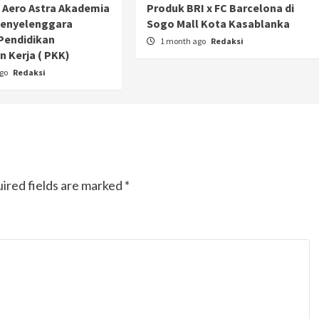
 Aero Astra Akademia
Produk BRI x FC Barcelona di
Penyelenggara
Sogo Mall Kota Kasablanka
Pendidikan
1 month ago
Redaksi
 Kerja ( PKK)
ago
Redaksi
ired fields are marked
*
Otomotif
Ducati Collezione 100 Debut di
Mugello, Usung 10 Desain Bersejarah
2 months ago
Redaksi
JAK ONE – Perayaan satu abad perjalanan