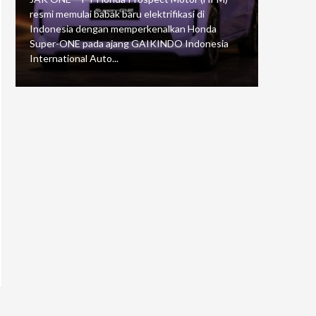
resmi memulai babak baru elektrifikasi di
mengawali
Indonesia dengan memperkenalkan Honda
Putaran 5 
Super-ONE pada ajang GAIKINDO Indonesia
Motorspor
International Auto...
yang...