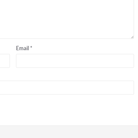
Ducati semakin istimewa dengan peluncuran
Collezione 100, sebuah koleksi motor edisi
terbatas yang mengangkat kembali sejumlah
livery paling...
Email
*