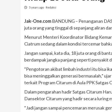
5 years ago
Redaksi
Jak-One.com
BANDUNG – Penanganan DAS Ci
juta orang yang tinggal di sepanjang aliran d
Menurut Menteri Koordinator Bidang Kemarit
Ciatrum sedang dalam kondisi tercemar bahka
Jangan sampai, kata dia, 18 juta orang di ba
berdampak jangka panjang seperti penyakit d
“Pengotoran akibat limbah industri itu bisa
bisa meninggalkan generasi bermasalah,” uj
terkait Program Citarum di Aula PPK Satgas C
Dalam pengarahan hadir Satgas Citarum Harum
Dansektor Citarum yang hadir secara luring 
“Jadi jangan sampai pencemaran merusak gene