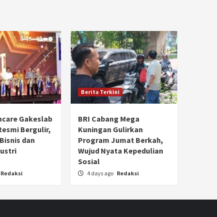
Berita Terkini
hcare Gakeslab
BRI Cabang Mega
Resmi Bergulir,
Kuningan Gulirkan
 Bisnis dan
Program Jumat Berkah,
ustri
Wujud Nyata Kepedulian
Sosial
Redaksi
4 days ago
Redaksi