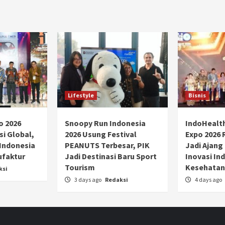
Lifestyle
Bisnis
o 2026
Snoopy Run Indonesia
IndoHealt
si Global,
2026 Usung Festival
Expo 2026 
 Indonesia
PEANUTS Terbesar, PIK
Jadi Ajang
ufaktur
Jadi Destinasi Baru Sport
Inovasi Ind
Tourism
Kesehatan
ksi
3 days ago
Redaksi
4 days ago