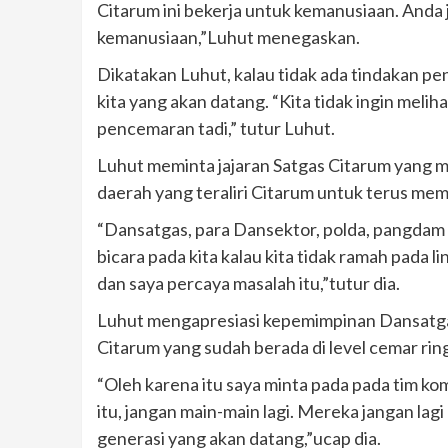
Citarum ini bekerja untuk kemanusiaan. Anda 
kemanusiaan,”Luhut menegaskan.
Dikatakan Luhut, kalau tidak ada tindakan 
kita yang akan datang. “Kita tidak ingin melih
pencemaran tadi,” tutur Luhut.
Luhut meminta jajaran Satgas Citarum yang m
daerah yang teraliri Citarum untuk terus memel
“Dansatgas, para Dansektor, polda, pangdam i
bicara pada kita kalau kita tidak ramah pada
dan saya percaya masalah itu,”tutur dia.
Luhut mengapresiasi kepemimpinan Dansatgas
Citarum yang sudah berada di level cemar rin
“Oleh karena itu saya minta pada pada tim koma
itu, jangan main-main lagi. Mereka jangan la
generasi yang akan datang,”ucap dia.