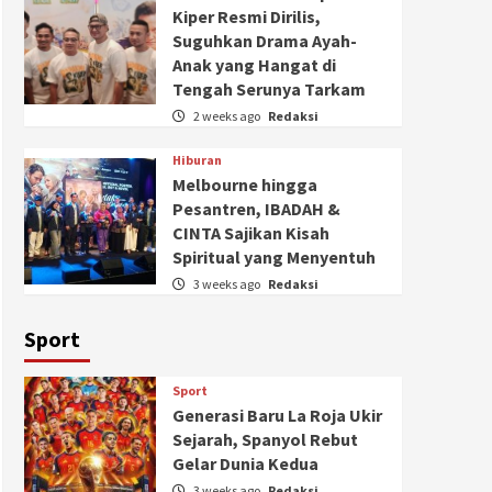
Kiper Resmi Dirilis,
Suguhkan Drama Ayah-
Anak yang Hangat di
Tengah Serunya Tarkam
2 weeks ago
Redaksi
Hiburan
Melbourne hingga
Pesantren, IBADAH &
CINTA Sajikan Kisah
Spiritual yang Menyentuh
3 weeks ago
Redaksi
Sport
Sport
Generasi Baru La Roja Ukir
Sejarah, Spanyol Rebut
Gelar Dunia Kedua
3 weeks ago
Redaksi