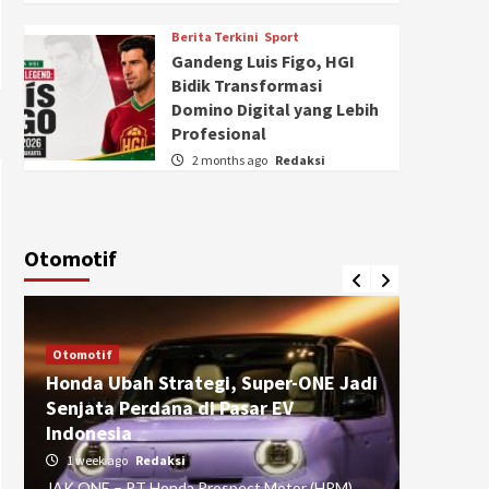
Berita Terkini
Sport
Gandeng Luis Figo, HGI
Bidik Transformasi
Domino Digital yang Lebih
Profesional
2 months ago
Redaksi
Otomotif
Otomotif
Otomotif
Honda Ubah Strategi, Super-ONE Jadi
Diva Is
Senjata Perdana di Pasar EV
pada Ku
Indonesia
Pasuru
1 week ago
Redaksi
4 weeks
JAK ONE – PT Honda Prospect Motor (HPM)
JAK ONE 