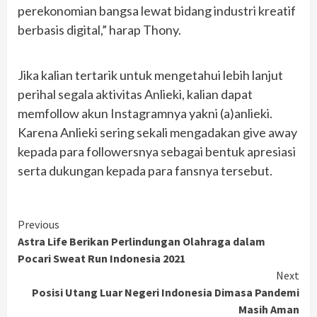
perekonomian bangsa lewat bidang industri kreatif
berbasis digital,” harap Thony.
Jika kalian tertarik untuk mengetahui lebih lanjut
perihal segala aktivitas Anlieki, kalian dapat
memfollow akun Instagramnya yakni (a)anlieki.
Karena Anlieki sering sekali mengadakan give away
kepada para followersnya sebagai bentuk apresiasi
serta dukungan kepada para fansnya tersebut.
Continue
Previous
Astra Life Berikan Perlindungan Olahraga dalam
Reading
Pocari Sweat Run Indonesia 2021
Next
Posisi Utang Luar Negeri Indonesia Dimasa Pandemi
Masih Aman