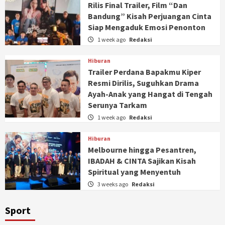
Rilis Final Trailer, Film “Dan
Bandung” Kisah Perjuangan Cinta
Siap Mengaduk Emosi Penonton
1 week ago
Redaksi
Hiburan
Trailer Perdana Bapakmu Kiper
Resmi Dirilis, Suguhkan Drama
Ayah-Anak yang Hangat di Tengah
Serunya Tarkam
1 week ago
Redaksi
Hiburan
Melbourne hingga Pesantren,
IBADAH & CINTA Sajikan Kisah
Spiritual yang Menyentuh
3 weeks ago
Redaksi
Sport