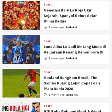
Sport
Generasi Baru La Roja Ukir
Sejarah, Spanyol Rebut Gelar
Dunia Kedua
3 weeks ago
Redaksi
Sport
Luna Alina Lo Jadi Bintang Muda di
Kejuaraan Renang Kemenpora RI
3 weeks ago
Redaksi
Sport
Haaland Bungkam Brasil, Tim
Samba Pulang Lebih Cepat dari
Piala Dunia 2026
1 month ago
Redaksi
Sport
HGI Buka Peluang Meet & Greet