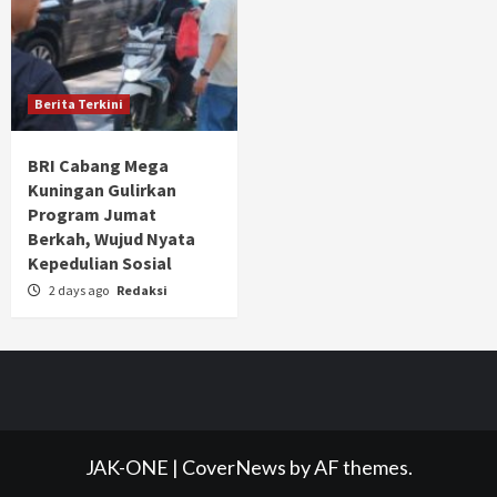
Berita Terkini
BRI Cabang Mega
Kuningan Gulirkan
Program Jumat
Berkah, Wujud Nyata
Kepedulian Sosial
2 days ago
Redaksi
JAK-ONE
|
CoverNews
by AF themes.