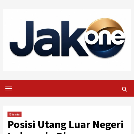
Skip
to
content
Primary
Menu
Bisnis
Posisi Utang Luar Negeri