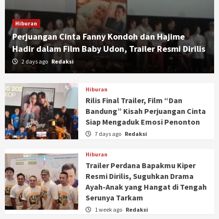
Hiburan
Perjuangan Cinta Fanny Kondoh dan Hajime
Hadir dalam Film Baby Udon, Trailer Resmi Dirilis
2 days ago
Redaksi
Hiburan
Rilis Final Trailer, Film “Dan
Bandung” Kisah Perjuangan Cinta
Siap Mengaduk Emosi Penonton
7 days ago
Redaksi
Hiburan
Trailer Perdana Bapakmu Kiper
Resmi Dirilis, Suguhkan Drama
Ayah-Anak yang Hangat di Tengah
Serunya Tarkam
1 week ago
Redaksi