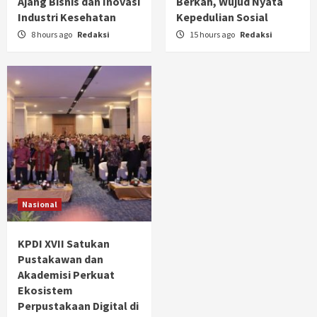
Ajang Bisnis dan Inovasi
Berkah, Wujud Nyata
Industri Kesehatan
Kepedulian Sosial
8 hours ago
Redaksi
15 hours ago
Redaksi
Nasional
KPDI XVII Satukan
Pustakawan dan
Akademisi Perkuat
Ekosistem
Perpustakaan Digital di