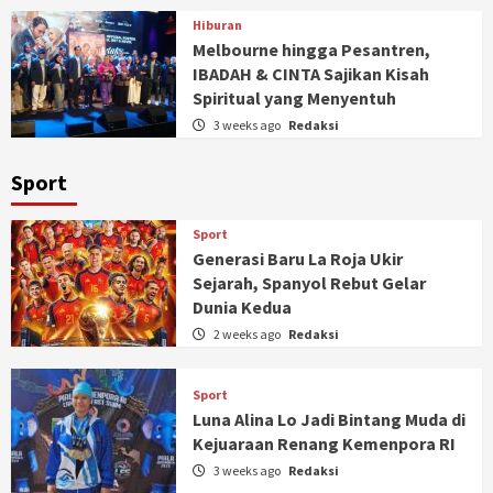
Hiburan
Melbourne hingga Pesantren,
IBADAH & CINTA Sajikan Kisah
Spiritual yang Menyentuh
3 weeks ago
Redaksi
Sport
Sport
Generasi Baru La Roja Ukir
Sejarah, Spanyol Rebut Gelar
Dunia Kedua
2 weeks ago
Redaksi
Sport
Luna Alina Lo Jadi Bintang Muda di
Kejuaraan Renang Kemenpora RI
3 weeks ago
Redaksi