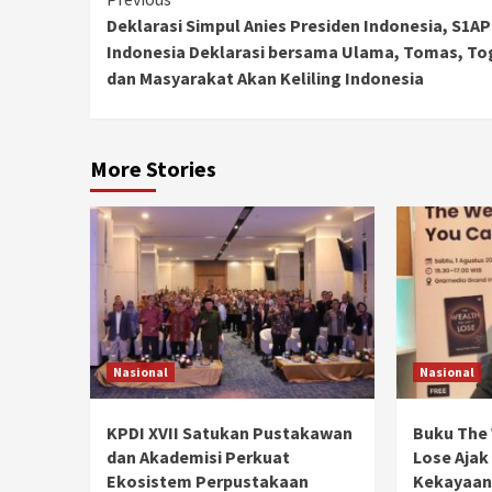
Continue
Deklarasi Simpul Anies Presiden Indonesia, S1AP
Reading
Indonesia Deklarasi bersama Ulama, Tomas, To
dan Masyarakat Akan Keliling Indonesia
More Stories
Nasional
Nasional
KPDI XVII Satukan Pustakawan
Buku The 
dan Akademisi Perkuat
Lose Ajak
Ekosistem Perpustakaan
Kekayaan 