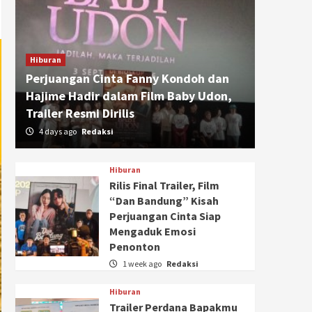
Hiburan
Perjuangan Cinta Fanny Kondoh dan
Hajime Hadir dalam Film Baby Udon,
Trailer Resmi Dirilis
4 days ago
Redaksi
Hiburan
Rilis Final Trailer, Film
“Dan Bandung” Kisah
Perjuangan Cinta Siap
Mengaduk Emosi
Penonton
1 week ago
Redaksi
Hiburan
Trailer Perdana Bapakmu