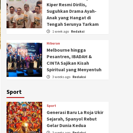
Kiper Resmi Dirilis,
Suguhkan Drama Ayah-
Anak yang Hangat di
Tengah Serunya Tarkam
1 week ago
Redaksi
Hiburan
Melbourne hingga
Pesantren, IBADAH &
CINTA Sajikan Kisah
Spiritual yang Menyentuh
3 weeks ago
Redaksi
Sport
Sport
Generasi Baru La Roja Ukir
Sejarah, Spanyol Rebut
Gelar Dunia Kedua
3 weeks ago
Redaksi