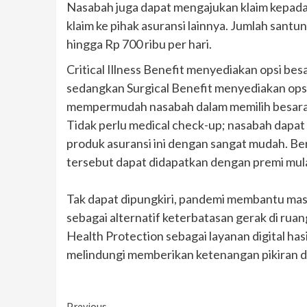
Nasabah juga dapat mengajukan klaim kepada
klaim ke pihak asuransi lainnya. Jumlah santun
hingga Rp 700 ribu per hari.
Critical Illness Benefit menyediakan opsi besa
sedangkan Surgical Benefit menyediakan opsi 
mempermudah nasabah dalam memilih besaran
Tidak perlu medical check-up; nasabah dap
produk asuransi ini dengan sangat mudah. Be
tersebut dapat didapatkan dengan premi mulai
Tak dapat dipungkiri, pandemi membantu mas
sebagai alternatif keterbatasan gerak di ruan
Health Protection sebagai layanan digital has
melindungi memberikan ketenangan pikiran d
Previous