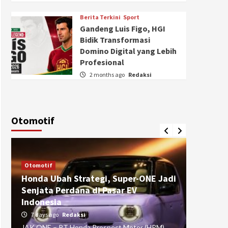
Berita Terkini
Sport
Gandeng Luis Figo, HGI
Bidik Transformasi
Domino Digital yang Lebih
Profesional
2 months ago
Redaksi
Otomotif
Otomotif
Otomotif
Honda Ubah Strategi, Super-ONE Jadi
Diva Is
Senjata Perdana di Pasar EV
pada Ku
Indonesia
Pasuru
7 days ago
Redaksi
4 weeks
JAK ONE – PT Honda Prospect Motor (HPM)
JAK ONE 