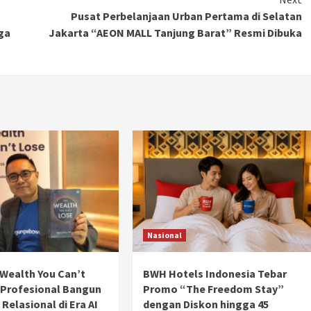
Ducati semakin istimewa dengan peluncuran
Pusat Perbelanjaan Urban Pertama di Selatan
Collezione 100, sebuah koleksi motor edisi
ga
Jakarta “AEON MALL Tanjung Barat” Resmi Dibuka
terbatas yang mengangkat kembali sejumlah
livery paling...
Nasional
Wealth You Can’t
BWH Hotels Indonesia Tebar
 Profesional Bangun
Promo “The Freedom Stay”
Relasional di Era AI
dengan Diskon hingga 45