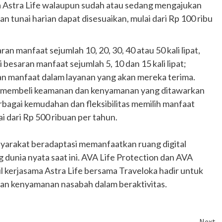
 Astra Life walaupun sudah atau sedang mengajukan
an tunai harian dapat disesuaikan, mulai dari Rp 100 ribu
ran manfaat sejumlah 10, 20, 30, 40 atau 50 kali lipat,
besaran manfaat sejumlah 5, 10 dan 15 kali lipat;
 manfaat dalam layanan yang akan mereka terima.
at membeli keamanan dan kenyamanan yang ditawarkan
rbagai kemudahan dan fleksibilitas memilih manfaat
 dari Rp 500 ribuan per tahun.
yarakat beradaptasi memanfaatkan ruang digital
g dunia nyata saat ini. AVA Life Protection dan AVA
il kerjasama Astra Life bersama Traveloka hadir untuk
Otomotif
an kenyamanan nasabah dalam beraktivitas.
Ducati Collezione 100 Debut di
Mugello, Usung 10 Desain Bersejarah
2 months ago
Redaksi
Next
JAK ONE – Perayaan satu abad perjalanan