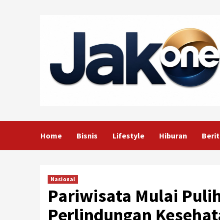
Skip
to
content
Home
Bisnis
Lifestyle
Hiburan
Berit
Nasional
Pariwisata Mulai Pulih
Perlindungan Kesehat