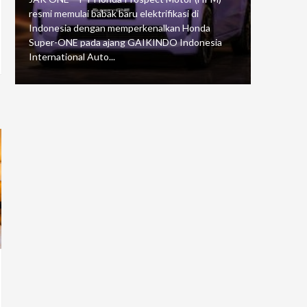
resmi memulai babak baru elektrifikasi di
mengawali
Indonesia dengan memperkenalkan Honda
Putaran 5 
Super-ONE pada ajang GAIKINDO Indonesia
Motorspor
International Auto...
yang...