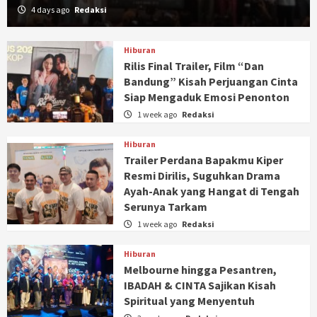
4 days ago
Redaksi
Hiburan
Rilis Final Trailer, Film “Dan
Bandung” Kisah Perjuangan Cinta
Siap Mengaduk Emosi Penonton
1 week ago
Redaksi
Hiburan
Trailer Perdana Bapakmu Kiper
Resmi Dirilis, Suguhkan Drama
Ayah-Anak yang Hangat di Tengah
Serunya Tarkam
1 week ago
Redaksi
Hiburan
Melbourne hingga Pesantren,
IBADAH & CINTA Sajikan Kisah
Spiritual yang Menyentuh