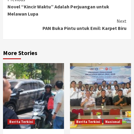
Continue
Novel “Kincir Waktu” Adalah Perjuangan untuk
Reading
Melawan Lupa
Next
PAN Buka Pintu untuk Emil: Karpet Biru
More Stories
Berita Terkini
Berita Terkini
Nasional