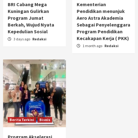
BRI Cabang Mega
Kementerian
Kuningan Gulirkan
Pendidikan menunjuk
Program Jumat
Aero Astra Akademia
Berkah, Wujud Nyata
Sebagai Penyelenggara
Kepedulian Sosial
Program Pendidikan
Kecakapan Kerja ( PKK)
3 days ago
Redaksi
1 month ago
Redaksi
Berita Terkini
Bisnis
Program Akselerasi