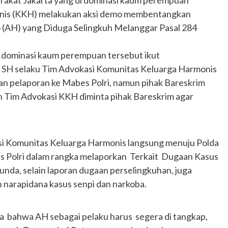
arakat Jakarta yang di dominasi kaum perempuan
Ducati semakin istimewa dengan peluncuran
nis (KKH) melakukan aksi demo membentangkan
Collezione 100, sebuah koleksi motor edisi
 (AH) yang Diduga Selingkuh Melanggar Pasal 284
terbatas yang mengangkat kembali sejumlah
livery paling...
i dominasi kaum perempuan tersebut ikut
 SH selaku Tim Advokasi Komunitas Keluarga Harmonis
an pelaporan ke Mabes Polri, namun pihak Bareskrim
n Tim Advokasi KKH diminta pihak Bareskrim agar
si Komunitas Keluarga Harmonis langsung menuju Polda
es Polri dalam rangka melaporkan Terkait Dugaan Kasus
nda, selain laporan dugaan perselingkuhan, juga
narapidana kasus senpi dan narkoba.
a bahwa AH sebagai pelaku harus segera di tangkap,