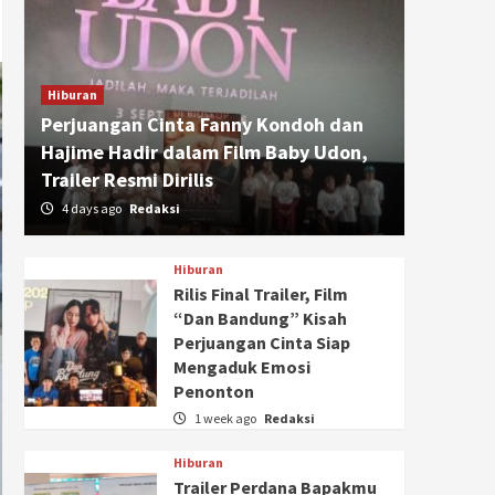
Hiburan
Perjuangan Cinta Fanny Kondoh dan
Hajime Hadir dalam Film Baby Udon,
Trailer Resmi Dirilis
4 days ago
Redaksi
Hiburan
Rilis Final Trailer, Film
“Dan Bandung” Kisah
Perjuangan Cinta Siap
Mengaduk Emosi
Penonton
1 week ago
Redaksi
Hiburan
Trailer Perdana Bapakmu