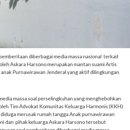
pemberitaan diberbagai media massa nasional terkait
 oleh Askara Harsono merupakan mantan suami Artis
 anak Purnawirawan Jenderal yang aktif dilingkungan
media massa soal perselingkuhan yang menghebohkan
n oleh Tim Advokat Komunitas Keluarga Harmonis (KKH)
n diduga merusak rumah tangga Anak purnawirawan
oni dan pihak keluarga Askara Harsono tersebut
anyaan soal pemberitaan diberbagai media massa