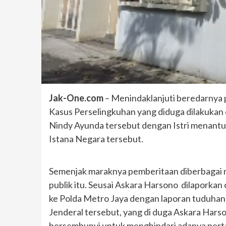
Jak-One.com
– Menindaklanjuti beredarnya 
Kasus Perselingkuhan yang diduga dilakukan
Nindy Ayunda tersebut dengan Istri menantu
Istana Negara tersebut.
Semenjak maraknya pemberitaan diberbagai 
publik itu. Seusai Askara Harsono dilaporka
ke Polda Metro Jaya dengan laporan tuduha
Jenderal tersebut, yang di duga Askara Hars
bersembunyi untuk menghindari adanya pert