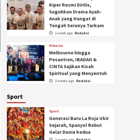
Kiper Resmi Dirilis,
Suguhkan Drama Ayah-
Anak yang Hangat di
Tengah Serunya Tarkam
1 week ago
Redaksi
Hiburan
Melbourne hingga
Pesantren, IBADAH &
CINTA Sajikan Kisah
Spiritual yang Menyentuh
3 weeks ago
Redaksi
Sport
Sport
Generasi Baru La Roja Ukir
Sejarah, Spanyol Rebut
Gelar Dunia Kedua
3 weeks ago
Redaksi