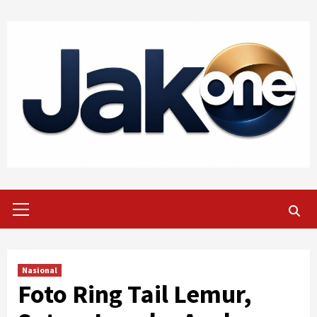
Skip
to
content
Primary
Menu
Nasional
Foto Ring Tail Lemur,