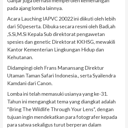
Ganjar juga berhasil memperoleh kemenangan
pada ajang lomba lainnya.
Acara Lauching IAPVC 20022 ini diikuti oleh lebih
dari 50 peserta. Dibuka secara resmi oleh Badi,ah
,S.Si,M.Si Kepala Sub direktorat pengawetan
spesies dan genetic Direktorat KKHSG, mewakili
Kantor Kementerian Lingkungan Hidup dan
Kehutanan.
Didampingi oleh Frans Manansang Direktur
Utaman Taman Safari Indonesia., serta Syailendra
Kamdani dari Canon.
Lomba ini telah memasuki usianya yang ke-31.
Tahun ini mengangkat tema yang diangkat adalah
“Bring The Wildlife Through Your Lens“, dengan
tujuan ingin mendekatkan para fotografer kepada
para satwa sekaligus turut berperan dalam