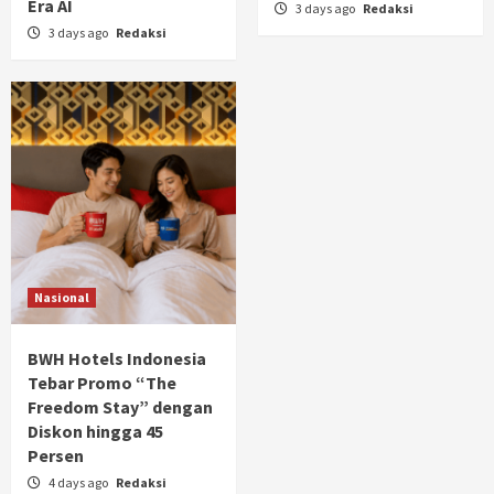
Era AI
3 days ago
Redaksi
3 days ago
Redaksi
Nasional
BWH Hotels Indonesia
Tebar Promo “The
Freedom Stay” dengan
Diskon hingga 45
Persen
4 days ago
Redaksi