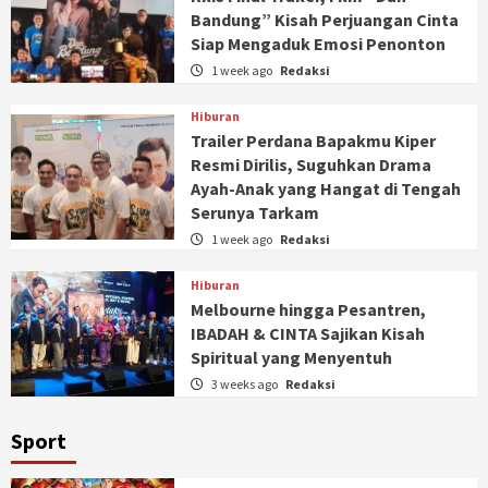
Bandung” Kisah Perjuangan Cinta
Siap Mengaduk Emosi Penonton
1 week ago
Redaksi
Hiburan
Trailer Perdana Bapakmu Kiper
Resmi Dirilis, Suguhkan Drama
Ayah-Anak yang Hangat di Tengah
Serunya Tarkam
1 week ago
Redaksi
Hiburan
Melbourne hingga Pesantren,
IBADAH & CINTA Sajikan Kisah
Spiritual yang Menyentuh
3 weeks ago
Redaksi
Sport