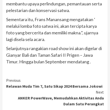
membantu upaya perlindungan, pemantauan serta
pelestarian dan konservasi satwa.
Sementara itu, Frans Manansang mengatakan ‘
melalui lomba foto satwa ini, akan tercipta karya
foto yang bercerita dan memiliki makna.”, ujarnya
lagi disela sela acara.
Selanjutnya rangakian road show ini akan digelar di
Gianyar Bali dan Taman Safari II Prigen – Jawa
Timur. Hingga bulan September mendatang .
Continue
Previous
Relawan Muda Tim 7, Satu Sikap 2024 Bersama Jokowi
Reading
Next
ANKER PowerWave, Memudahkan Aktivitas Anda
Dalam Satu Perangkat