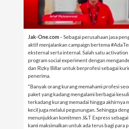
Jak-One.com
– Sebagai perusahaan jasa peng
aktif menjalankan campaign bertema #AdaT
eksternal serta internal. Salah satu activati
program social experiment dengan mengande
dan Rizky Billar untuk berprofesi sebagai ku
penerima.
“Banyak orang kurang memahami profesi seor
paket yang kadang mengalami berbagai kesuli
terkadang kurang memadai hingga akhirnya 
kecil juga melalui pegunungan. Sehingga deng
menunjukkan komitmen J&T Express sebagai ja
kami maksimalkan untuk ada terus bagi para 