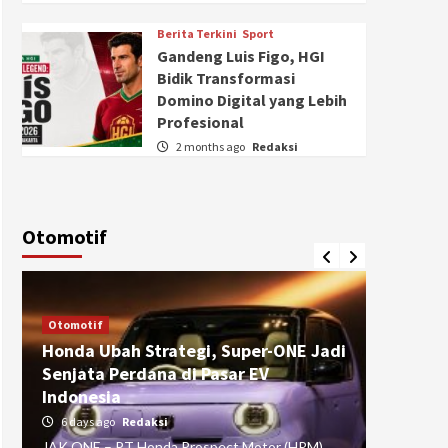
Berita Terkini
Sport
Gandeng Luis Figo, HGI
Bidik Transformasi
Domino Digital yang Lebih
Profesional
2 months ago
Redaksi
Otomotif
Otomotif
Otomotif
Honda Ubah Strategi, Super-ONE Jadi
Diva Is
Senjata Perdana di Pasar EV
pada Ku
Indonesia
Pasuru
6 days ago
Redaksi
4 weeks
JAK ONE – PT Honda Prospect Motor (HPM)
JAK ONE 