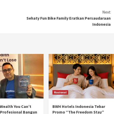
Ducati semakin istimewa dengan peluncuran
Collezione 100, sebuah koleksi motor edisi
Next
terbatas yang mengangkat kembali sejumlah
Sehaty Fun Bike Family Eratkan Persaudaraan
livery paling...
Indonesia
Nasional
Wealth You Can’t
BWH Hotels Indonesia Tebar
 Profesional Bangun
Promo “The Freedom Stay”