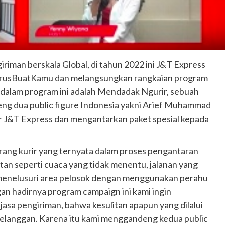
iriman berskala Global, di tahun 2022 ini J&T Express
erusBuatKamu dan melangsungkan rangkaian program
on dalam program ini adalah Mendadak Ngurir, sebuah
ng dua public figure Indonesia yakni Arief Muhammad
rir J&T Express dan mengantarkan paket spesial kepada
ang kurir yang ternyata dalam proses pengantaran
tan seperti cuaca yang tidak menentu, jalanan yang
menelusuri area pelosok dengan menggunakan perahu
an hadirnya program campaign ini kami ingin
sa pengiriman, bahwa kesulitan apapun yang dilalui
pelanggan. Karena itu kami menggandeng kedua public