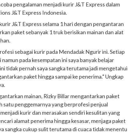
encoba pengalaman menjadi kurir J&T Express dalam
ations J&T Express Indonesia.
kurir J&T Express selama 1 hari dengan pengantaran
n paket sebanyak 1 truk berisikan mainan dan alat
uhan.
esi sebagai kurir pada Mendadak Ngurir ini. Setiap
i namun pada kesempatan ini saya banyak belajar
 ini tidak pernah saya sangka terutama jadi mengetahui
ngantarkan paket hingga sampai ke penerima.” Ungkap
a.
tarkan mainan, Rizky Billar mengantarkan paket
ah satu penggemarnya yang berprofesi penjual
enjadi kurir dan merasakan sendiri kesulitan yang
encari alamat penerima hingga kesasar, menjaga paket
a sangka cukup sulit terutama di cuaca tidak menentu