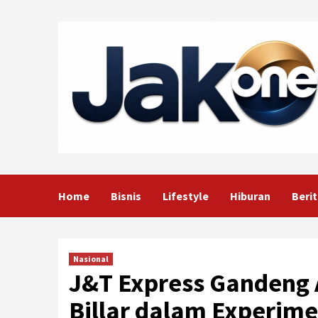
Skip
to
content
Home
Bisnis
Lifestyle
Hiburan
Berit
Nasional
J&T Express Gandeng
Billar dalam Experime