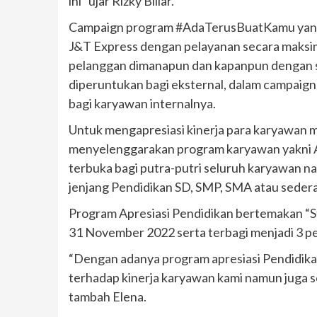
ini” ujar Rizky Billar.
Campaign program #AdaTerusBuatKamu yang 
J&T Express dengan pelayanan secara maksim
pelanggan dimanapun dan kapanpun dengan sit
diperuntukan bagi eksternal, dalam campaig
bagi karyawan internalnya.
Untuk mengapresiasi kinerja para karyawan 
menyelenggarakan program karyawan yakni Apr
terbuka bagi putra-putri seluruh karyawan
jenjang Pendidikan SD, SMP, SMA atau sedera
Program Apresiasi Pendidikan bertemakan “Ste
31 November 2022 serta terbagi menjadi 3 p
“Dengan adanya program apresiasi Pendidikan
terhadap kinerja karyawan kami namun juga s
tambah Elena.