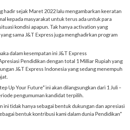
hadir sejak Maret 2022 lalu mengambarkan keeratan
al kepada masyarakat untuk terus ada untuk para
uasi kondisi apapun. Tak hanya activation yang
n yang sama J&T Express juga menghadirkan program
maka dalam kesempatan ini J&T Express
esiasi Pendidikan dengan total 1 Milliar Rupiah yang
 naungan J&T Express Indonesia yang sedang menempuh
jat.
p Up Your Future” ini akan dilangsungkan dari 1 Juli –
eriode pengumuman kandidat terpilih.
Otomotif
 ini tidak hanya sebagai bentuk dukungan dan apresiasi
Ducati Collezione 100 Debut di
ebagai bentuk kontribusi kami dalam dunia Pendidikan”
Mugello, Usung 10 Desain Bersejarah
2 months ago
Redaksi
JAK ONE – Perayaan satu abad perjalanan