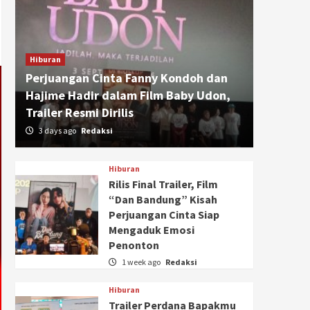
Hiburan
Perjuangan Cinta Fanny Kondoh dan
Hajime Hadir dalam Film Baby Udon,
Trailer Resmi Dirilis
3 days ago
Redaksi
Hiburan
Rilis Final Trailer, Film
“Dan Bandung” Kisah
Perjuangan Cinta Siap
Mengaduk Emosi
Penonton
1 week ago
Redaksi
Hiburan
Trailer Perdana Bapakmu