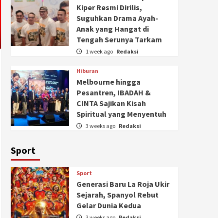
Kiper Resmi Dirilis,
Suguhkan Drama Ayah-
Anak yang Hangat di
Tengah Serunya Tarkam
1 week ago
Redaksi
Hiburan
Melbourne hingga
Pesantren, IBADAH &
CINTA Sajikan Kisah
Spiritual yang Menyentuh
3 weeks ago
Redaksi
Sport
Sport
Generasi Baru La Roja Ukir
Sejarah, Spanyol Rebut
Gelar Dunia Kedua
3 weeks ago
Redaksi