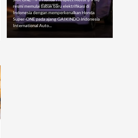
resmi memulai babak baru elektrifikasi di
mengawali
Indonesia dengan memperkenalkan Honda
Putaran 5 
Super-ONE pada ajang GAIKINDO Indonesia
Motorspor
International Auto...
yang...