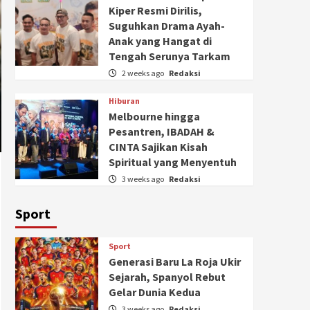
Kiper Resmi Dirilis,
Suguhkan Drama Ayah-
Anak yang Hangat di
Tengah Serunya Tarkam
2 weeks ago
Redaksi
Hiburan
Melbourne hingga
Pesantren, IBADAH &
CINTA Sajikan Kisah
Spiritual yang Menyentuh
3 weeks ago
Redaksi
Sport
Sport
Generasi Baru La Roja Ukir
Sejarah, Spanyol Rebut
Gelar Dunia Kedua
3 weeks ago
Redaksi