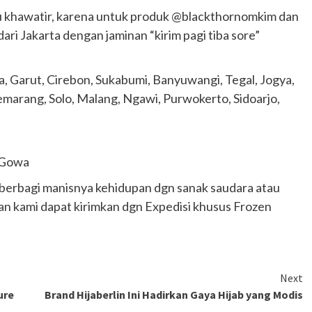
Ducati semakin istimewa dengan peluncuran
rlu khawatir, karena untuk produk @blackthornomkim dan
Collezione 100, sebuah koleksi motor edisi
i Jakarta dengan jaminan “kirim pagi tiba sore”
terbatas yang mengangkat kembali sejumlah
livery paling...
, Garut, Cirebon, Sukabumi, Banyuwangi, Tegal, Jogya,
emarang, Solo, Malang, Ngawi, Purwokerto, Sidoarjo,
 Gowa
 berbagi manisnya kehidupan dgn sanak saudara atau
 aman kami dapat kirimkan dgn Expedisi khusus Frozen
Next
ure
Brand Hijaberlin Ini Hadirkan Gaya Hijab yang Modis