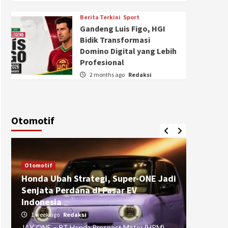
Berita Terkini
Sport
Gandeng Luis Figo, HGI
Bidik Transformasi
Domino Digital yang Lebih
Profesional
2 months ago
Redaksi
Otomotif
Otomotif
Otomotif
Honda Ubah Strategi, Super-ONE Jadi
Diva Is
Senjata Perdana di Pasar EV
pada Ku
Indonesia
Pasuru
1 week ago
Redaksi
4 weeks
JAK ONE – PT Honda Prospect Motor (HPM)
JAK ONE 