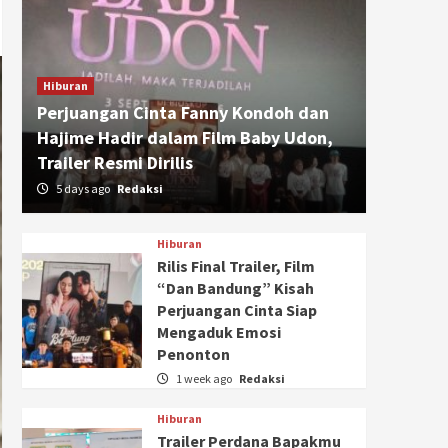
Hiburan
Perjuangan Cinta Fanny Kondoh dan
Hajime Hadir dalam Film Baby Udon,
Trailer Resmi Dirilis
5 days ago
Redaksi
Hiburan
Rilis Final Trailer, Film
“Dan Bandung” Kisah
Perjuangan Cinta Siap
Mengaduk Emosi
Penonton
1 week ago
Redaksi
Hiburan
Trailer Perdana Bapakmu