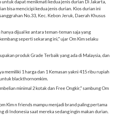
uh untuk dapat menikmati kedua jenis durian Di Jakarta,
an bisa mencicipi kedua jenis durian. Kios durian ini
Pesanggrahan No.33, Kec. Kebon Jeruk, Daerah Khusus
u hanya dijual ke antara teman-teman saja yang
kembang seperti sekarang ini,” ujar Om Kim selaku
upakan produk Grade Terbaik yang ada di Malaysia, dan
a memiliki 1 harga dan 1 Kemasan yakni 415 ribu rupiah
 untuk blackthornomkim.
embelian minimal 2 kotak dan Free Ongkir,” sambung Om
Otomotif
Ducati Collezione 100 Debut di
Mugello, Usung 10 Desain Bersejarah
om Kim n friends mampu menjadi brand paling pertama
2 months ago
Redaksi
ng di Indonesia saat mereka sedang ingin makan durian.
JAK ONE – Perayaan satu abad perjalanan