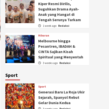
Kiper Resmi Dirilis,
Suguhkan Drama Ayah-
Anak yang Hangat di
Tengah Serunya Tarkam
1 week ago
Redaksi
Hiburan
Melbourne hingga
Pesantren, IBADAH &
CINTA Sajikan Kisah
Spiritual yang Menyentuh
3 weeks ago
Redaksi
Sport
Sport
Generasi Baru La Roja Ukir
Sejarah, Spanyol Rebut
Gelar Dunia Kedua
3 weeks ago
Redaksi