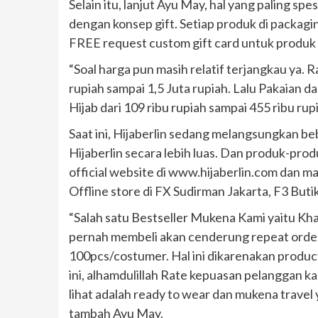
Selain itu, lanjut Ayu May, hal yang paling spe
dengan konsep gift. Setiap produk di packagi
FREE request custom gift card untuk produk
“Soal harga pun masih relatif terjangkau ya. 
rupiah sampai 1,5 Juta rupiah. Lalu Pakaian da
Hijab dari 109 ribu rupiah sampai 455 ribu rup
Saat ini, Hijaberlin sedang melangsungkan 
Hijaberlin secara lebih luas. Dan produk-prod
official website di www.hijaberlin.com dan 
Offline store di FX Sudirman Jakarta, F3 But
“Salah satu Bestseller Mukena Kami yaitu Kh
pernah membeli akan cenderung repeat order
100pcs/costumer. Hal ini dikarenakan product 
ini, alhamdulillah Rate kepuasan pelanggan kam
lihat adalah ready to wear dan mukena trav
tambah Ayu May.