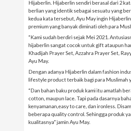
Hijaberlin. Hijaberlin sendiri berasal dari 2 ka
berlian yang identik sebagai sesuatu yang b
kedua kata tersebut, Ayu May ingin Hijaberli
premium yang banyak diminati oleh para Musl
“Kami sudah berdiri sejak Mei 2021. Antusias
hijaberlin sangat cocok untuk gift ataupun ha
Khadijah Prayer Set, Azzahra Prayer Set, Rayy
Ayu May.
Dengan adanya Hijaberlin dalam fashion indu
lifestyle product terbaik bagi para Muslimah
“Dan bahan baku produk kami itu amatlah berag
cotton, maupun lace. Tapi pada dasarnya ba
kenyamanan,easy to care, dan ironless. Disamp
beberapa quality control. Sehingga produk yan
kualitasnya” jamin Ayu May.