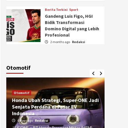
Berita Terkini
Sport
Gandeng Luis Figo, HGI
Bidik Transformasi
Domino Digital yang Lebih
Profesional
2 months ago
Redaksi
Otomotif
Otomotif
Otomotif
Honda Ubah Strategi, Super-ONE Jadi
Diva Is
Senjata Perdana di Pasar EV
pada Ku
Indonesia
Pasuru
6 days ago
Redaksi
4 weeks
JAK ONE – PT Honda Prospect Motor (HPM)
JAK ONE 