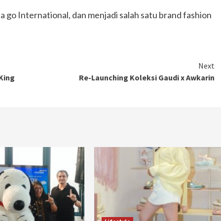
Ducati semakin istimewa dengan peluncuran
 go International, dan menjadi salah satu brand fashion
Collezione 100, sebuah koleksi motor edisi
terbatas yang mengangkat kembali sejumlah
livery paling...
Next
King
Re-Launching Koleksi Gaudi x Awkarin