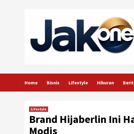
Skip
to
content
Home
Bisnis
Lifestyle
Hiburan
Berit
Lifestyle
Brand Hijaberlin Ini 
Modis