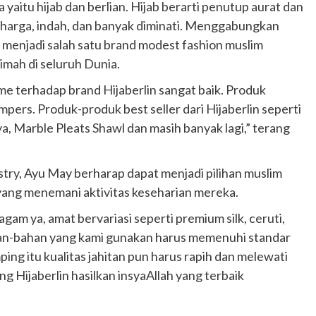
ta yaitu hijab dan berlian. Hijab berarti penutup aurat dan
erharga, indah, dan banyak diminati. Menggabungkan
n menjadi salah satu brand modest fashion muslim
imah di seluruh Dunia.
me terhadap brand Hijaberlin sangat baik. Produk
mpers. Produk-produk best seller dari Hijaberlin seperti
a, Marble Pleats Shawl dan masih banyak lagi,” terang
stry, Ayu May berharap dapat menjadi pilihan muslim
 yang menemani aktivitas keseharian mereka.
am ya, amat bervariasi seperti premium silk, ceruti,
han-bahan yang kami gunakan harus memenuhi standar
ing itu kualitas jahitan pun harus rapih dan melewati
g Hijaberlin hasilkan insyaAllah yang terbaik