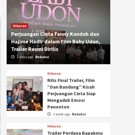
Hiburan
Perjuangan Cinta Fanny Kondoh dan
Hajime Hadir dalam Film Baby Udon,
Trailer Resmi Dirilis
3 days ago
Redaksi
Hiburan
Rilis Final Trailer, Film
“Dan Bandung” Kisah
Perjuangan Cinta Siap
Mengaduk Emosi
Penonton
1 week ago
Redaksi
Hiburan
Trailer Perdana Bapakmu