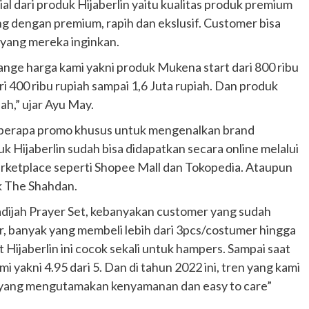
sial dari produk Hijaberlin yaitu kualitas produk premium
ng dengan premium, rapih dan ekslusif. Customer bisa
 yang mereka inginkan.
Range harga kami yakni produk Mukena start dari 800 ribu
ri 400 ribu rupiah sampai 1,6 Juta rupiah. Dan produk
iah,” ujar Ayu May.
beberapa promo khusus untuk mengenalkan brand
uk Hijaberlin sudah bisa didapatkan secara online melalui
marketplace seperti Shopee Mall dan Tokopedia. Ataupun
ik The Shahdan.
adijah Prayer Set, kebanyakan customer yang sudah
, banyak yang membeli lebih dari 3pcs/costumer hingga
Otomotif
Hijaberlin ini cocok sekali untuk hampers. Sampai saat
Ducati Collezione 100 Debut di
i yakni 4.95 dari 5. Dan di tahun 2022 ini, tren yang kami
Mugello, Usung 10 Desain Bersejarah
el yang mengutamakan kenyamanan dan easy to care”
2 months ago
Redaksi
JAK ONE – Perayaan satu abad perjalanan