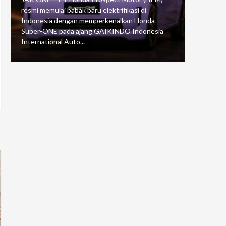
resmi memulai babak baru elektrifikasi di
mengawali
Indonesia dengan memperkenalkan Honda
Putaran 5 
Super-ONE pada ajang GAIKINDO Indonesia
Motorspor
International Auto...
yang...