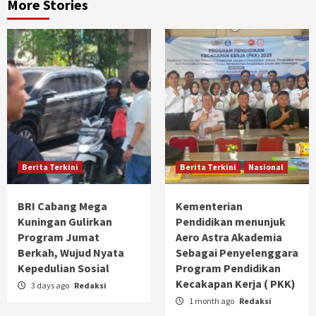
More Stories
Berita Terkini
Berita Terkini
Nasional
BRI Cabang Mega
Kementerian
Kuningan Gulirkan
Pendidikan menunjuk
Program Jumat
Aero Astra Akademia
Berkah, Wujud Nyata
Sebagai Penyelenggara
Kepedulian Sosial
Program Pendidikan
Kecakapan Kerja ( PKK)
3 days ago
Redaksi
1 month ago
Redaksi