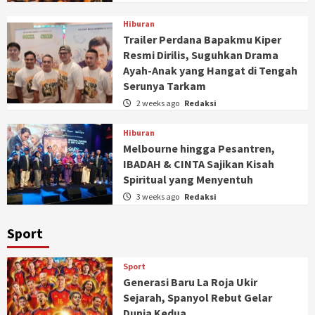
Hiburan
Trailer Perdana Bapakmu Kiper
Resmi Dirilis, Suguhkan Drama
Ayah-Anak yang Hangat di Tengah
Serunya Tarkam
2 weeks ago
Redaksi
Hiburan
Melbourne hingga Pesantren,
IBADAH & CINTA Sajikan Kisah
Spiritual yang Menyentuh
3 weeks ago
Redaksi
Sport
Sport
Generasi Baru La Roja Ukir
Sejarah, Spanyol Rebut Gelar
Dunia Kedua