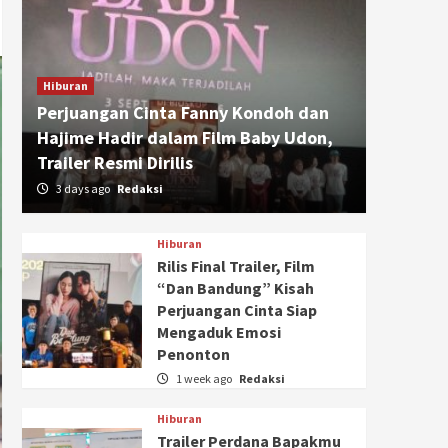
Hiburan
Perjuangan Cinta Fanny Kondoh dan
Hajime Hadir dalam Film Baby Udon,
Trailer Resmi Dirilis
3 days ago
Redaksi
Hiburan
Rilis Final Trailer, Film
“Dan Bandung” Kisah
Perjuangan Cinta Siap
Mengaduk Emosi
Penonton
1 week ago
Redaksi
Hiburan
Trailer Perdana Bapakmu