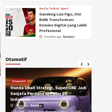
Berita Terkini
Sport
Gandeng Luis Figo, HGI
Bidik Transformasi
Domino Digital yang Lebih
Profesional
2 months ago
Redaksi
Otomotif
Otomotif
Otomotif
Honda Ubah Strategi, Super-ONE Jadi
Diva Is
Senjata Perdana di Pasar EV
pada Ku
Indonesia
Pasuru
7 days ago
Redaksi
4 weeks
JAK ONE – PT Honda Prospect Motor (HPM)
JAK ONE 