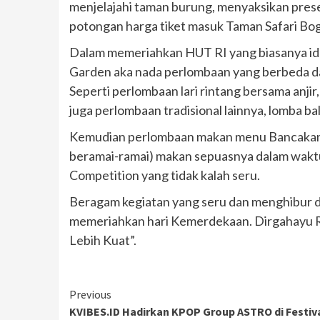
menjelajahi taman burung, menyaksikan prese
potongan harga tiket masuk Taman Safari Bog
Dalam memeriahkan HUT RI yang biasanya iden
Garden aka nada perlombaan yang berbeda da
Seperti perlombaan lari rintang bersama anji
juga perlombaan tradisional lainnya, lomba ba
Kemudian perlombaan makan menu Bancakan (
beramai-ramai) makan sepuasnya dalam waktu 
Competition yang tidak kalah seru.
Beragam kegiatan yang seru dan menghibur 
memeriahkan hari Kemerdekaan. Dirgahayu Re
Lebih Kuat”.
Continue
Previous
KVIBES.ID Hadirkan KPOP Group ASTRO di Festiv