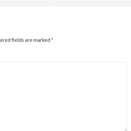
Ducati semakin istimewa dengan peluncuran
Collezione 100, sebuah koleksi motor edisi
terbatas yang mengangkat kembali sejumlah
livery paling...
ired fields are marked
*