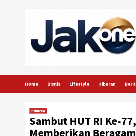
Skip
to
content
Home
Bisnis
Lifestyle
Hiburan
Berit
Hiburan
Sambut HUT RI Ke-77,
Memberikan Beragam 