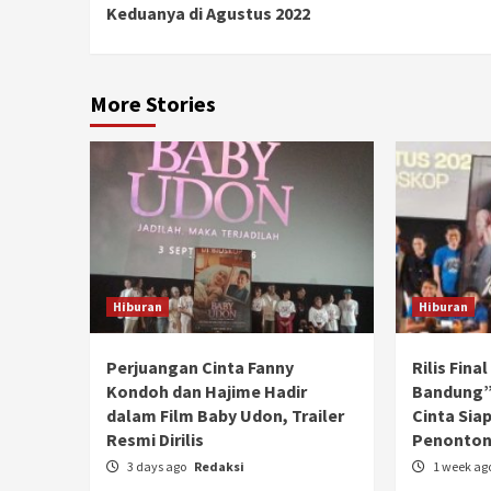
Reading
Keduanya di Agustus 2022
More Stories
Hiburan
Hiburan
Perjuangan Cinta Fanny
Rilis Fina
Kondoh dan Hajime Hadir
Bandung”
dalam Film Baby Udon, Trailer
Cinta Sia
Resmi Dirilis
Penonto
3 days ago
Redaksi
1 week ag