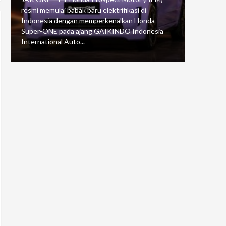
resmi memulai babak baru elektrifikasi di
mengawali
Indonesia dengan memperkenalkan Honda
Putaran 5 
Super-ONE pada ajang GAIKINDO Indonesia
Motorspor
International Auto...
yang...