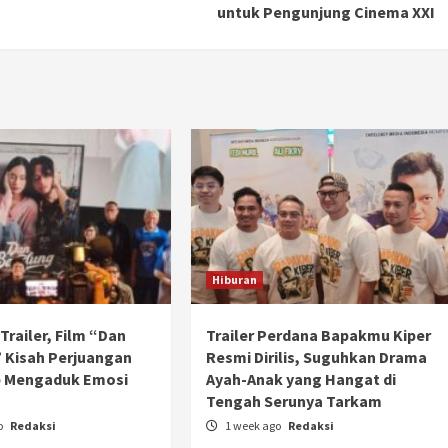
untuk Pengunjung Cinema XXI
Hiburan
l Trailer, Film “Dan
Trailer Perdana Bapakmu Kiper
Otomotif
 Kisah Perjuangan
Resmi Dirilis, Suguhkan Drama
Ducati Collezione 100 Debut di
p Mengaduk Emosi
Ayah-Anak yang Hangat di
Mugello, Usung 10 Desain Bersejarah
n
Tengah Serunya Tarkam
2 months ago
Redaksi
o
Redaksi
1 week ago
Redaksi
JAK ONE – Perayaan satu abad perjalanan