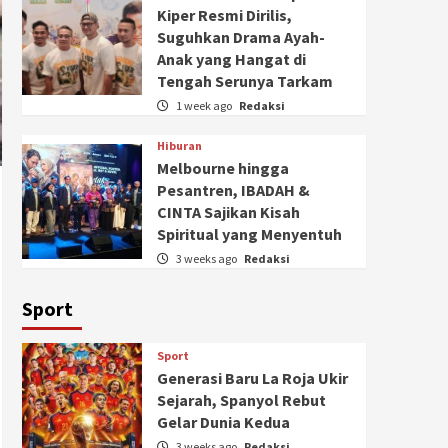
Kiper Resmi Dirilis,
Suguhkan Drama Ayah-
Anak yang Hangat di
Tengah Serunya Tarkam
1 week ago
Redaksi
Hiburan
Melbourne hingga
Pesantren, IBADAH &
CINTA Sajikan Kisah
Spiritual yang Menyentuh
3 weeks ago
Redaksi
Sport
Sport
Generasi Baru La Roja Ukir
Sejarah, Spanyol Rebut
Gelar Dunia Kedua
3 weeks ago
Redaksi