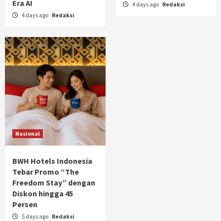
Era AI
4 days ago
Redaksi
4 days ago
Redaksi
Nasional
BWH Hotels Indonesia
Tebar Promo “The
Freedom Stay” dengan
Diskon hingga 45
Persen
5 days ago
Redaksi