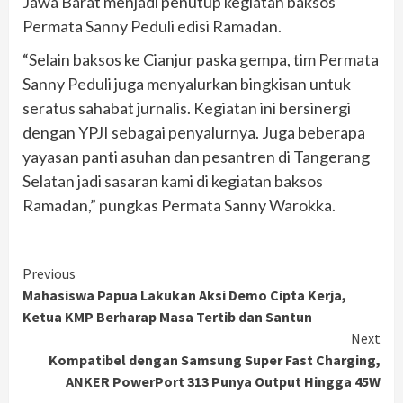
Jawa Barat menjadi penutup kegiatan baksos
Permata Sanny Peduli edisi Ramadan.
“Selain baksos ke Cianjur paska gempa, tim Permata
Sanny Peduli juga menyalurkan bingkisan untuk
seratus sahabat jurnalis. Kegiatan ini bersinergi
dengan YPJI sebagai penyalurnya. Juga beberapa
yayasan panti asuhan dan pesantren di Tangerang
Selatan jadi sasaran kami di kegiatan baksos
Ramadan,” pungkas Permata Sanny Warokka.
Continue
Previous
Mahasiswa Papua Lakukan Aksi Demo Cipta Kerja,
Reading
Ketua KMP Berharap Masa Tertib dan Santun
Next
Kompatibel dengan Samsung Super Fast Charging,
ANKER PowerPort 313 Punya Output Hingga 45W