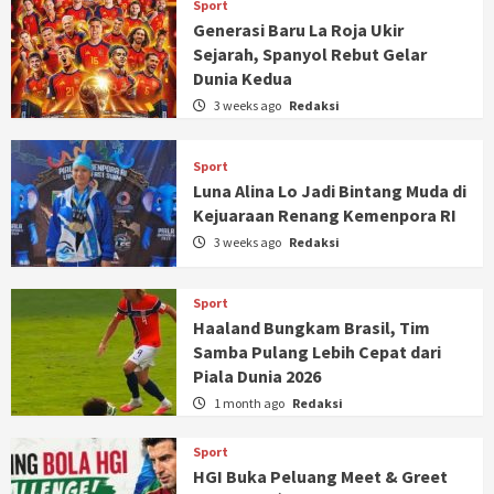
Sport
Generasi Baru La Roja Ukir
Sejarah, Spanyol Rebut Gelar
Dunia Kedua
3 weeks ago
Redaksi
Sport
Luna Alina Lo Jadi Bintang Muda di
Kejuaraan Renang Kemenpora RI
3 weeks ago
Redaksi
Sport
Haaland Bungkam Brasil, Tim
Samba Pulang Lebih Cepat dari
Piala Dunia 2026
1 month ago
Redaksi
Sport
HGI Buka Peluang Meet & Greet