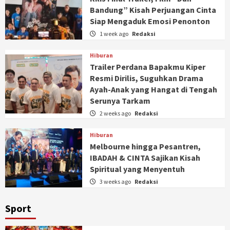
Bandung” Kisah Perjuangan Cinta
Siap Mengaduk Emosi Penonton
1 week ago
Redaksi
Hiburan
Trailer Perdana Bapakmu Kiper
Resmi Dirilis, Suguhkan Drama
Ayah-Anak yang Hangat di Tengah
Serunya Tarkam
2 weeks ago
Redaksi
Hiburan
Melbourne hingga Pesantren,
IBADAH & CINTA Sajikan Kisah
Spiritual yang Menyentuh
3 weeks ago
Redaksi
Sport