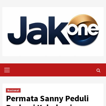
Skip
to
content
Primary
Menu
Nasional
Permata Sanny Peduli