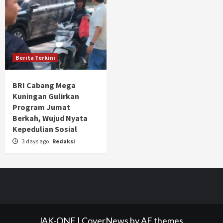
Berita Terkini
BRI Cabang Mega
Kuningan Gulirkan
Program Jumat
Berkah, Wujud Nyata
Kepedulian Sosial
3 days ago
Redaksi
JAK-ONE
|
CoverNews
by AF themes.