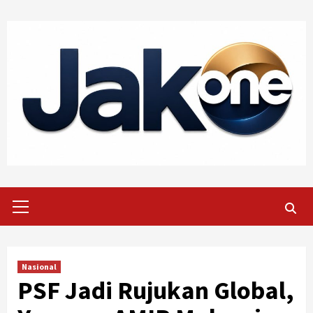
Skip
to
content
Primary
Menu
Nasional
PSF Jadi Rujukan Global,