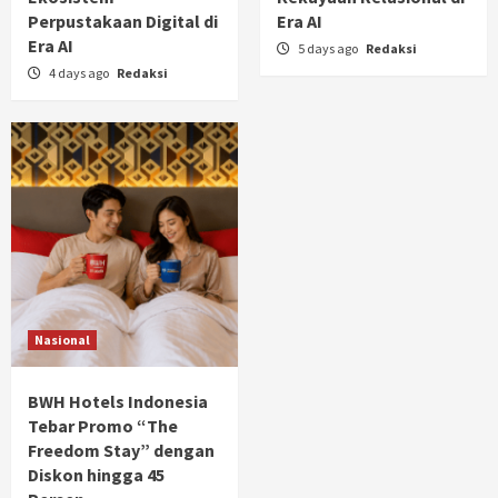
Perpustakaan Digital di
Era AI
Era AI
5 days ago
Redaksi
4 days ago
Redaksi
Nasional
BWH Hotels Indonesia
Tebar Promo “The
Freedom Stay” dengan
Diskon hingga 45