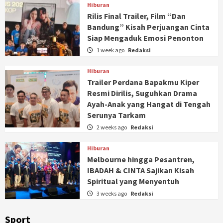
Hiburan
Rilis Final Trailer, Film “Dan
Bandung” Kisah Perjuangan Cinta
Siap Mengaduk Emosi Penonton
1 week ago
Redaksi
Hiburan
Trailer Perdana Bapakmu Kiper
Resmi Dirilis, Suguhkan Drama
Ayah-Anak yang Hangat di Tengah
Serunya Tarkam
2 weeks ago
Redaksi
Hiburan
Melbourne hingga Pesantren,
IBADAH & CINTA Sajikan Kisah
Spiritual yang Menyentuh
3 weeks ago
Redaksi
Sport