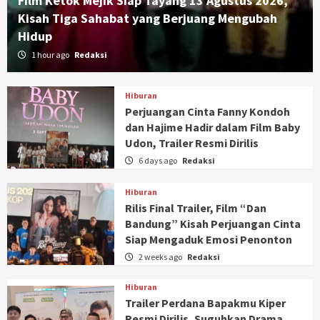
Film Ketok Mejik Siap Tayang 13 Agustus 2026,
Kisah Tiga Sahabat yang Berjuang Mengubah
Hidup
1 hour ago
Redaksi
Hiburan
Perjuangan Cinta Fanny Kondoh
dan Hajime Hadir dalam Film Baby
Udon, Trailer Resmi Dirilis
6 days ago
Redaksi
Hiburan
Rilis Final Trailer, Film “Dan
Bandung” Kisah Perjuangan Cinta
Siap Mengaduk Emosi Penonton
2 weeks ago
Redaksi
Hiburan
Trailer Perdana Bapakmu Kiper
Resmi Dirilis, Suguhkan Drama