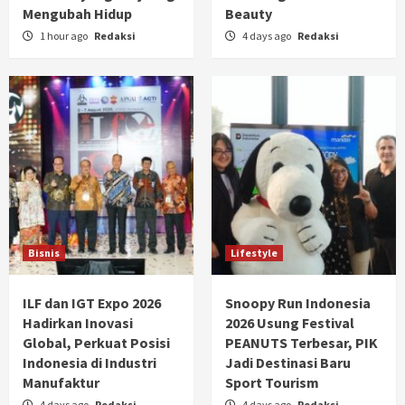
Mengubah Hidup
Beauty
1 hour ago
Redaksi
4 days ago
Redaksi
Bisnis
Lifestyle
ILF dan IGT Expo 2026
Snoopy Run Indonesia
Hadirkan Inovasi
2026 Usung Festival
Global, Perkuat Posisi
PEANUTS Terbesar, PIK
Indonesia di Industri
Jadi Destinasi Baru
Manufaktur
Sport Tourism
4 days ago
Redaksi
4 days ago
Redaksi