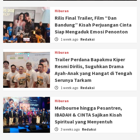
Hiburan
Rilis Final Trailer, Film “Dan
Bandung” Kisah Perjuangan Cinta
Siap Mengaduk Emosi Penonton
1 week ago
Redaksi
Hiburan
Trailer Perdana Bapakmu Kiper
Resmi Dirilis, Suguhkan Drama
Ayah-Anak yang Hangat di Tengah
Serunya Tarkam
1 week ago
Redaksi
Hiburan
Melbourne hingga Pesantren,
IBADAH & CINTA Sajikan Kisah
Spiritual yang Menyentuh
3 weeks ago
Redaksi