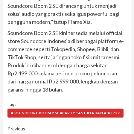
Soundcore Boom 2 SE dirancang untuk menjadi
solusi audio yang praktis sekaligus powerful bagi
pengguna modern,” tutup Flame Xia.
Soundcore Boom 2 SE kini tersedia melalui official
store Soundcore Indonesia di berbagai platform e-
commerce seperti Tokopedia, Shopee, Blibli, dan
TikTok Shop, serta jaringan toko fisik mitra resmi.
Produk ini dibanderol dengan harga sekitar
Rp2.499.000 selama periode promo peluncuran,
dari harga normal Rp2.999.000, lengkap dengan
garansi hingga 18 bulan.
Tags:
#SOUNDCORE BOOM 2 SE #PARTYCAST #TAHAN AIR IPX7
Continue
Previous