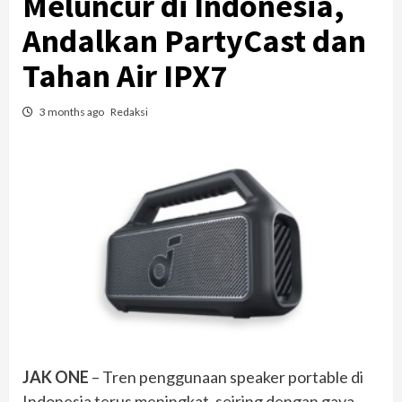
Meluncur di Indonesia,
Andalkan PartyCast dan
Tahan Air IPX7
3 months ago
Redaksi
JAK ONE
– Tren penggunaan speaker portable di
Indonesia terus meningkat, seiring dengan gaya