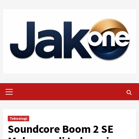
Skip
to
content
Primary
Menu
Teknologi
Soundcore Boom 2 SE